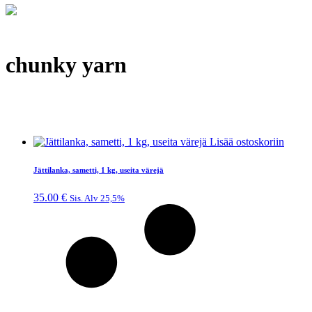
chunky yarn
Lisää ostoskoriin
Jättilanka, sametti, 1 kg, useita värejä
35.00
€
Sis. Alv 25,5%