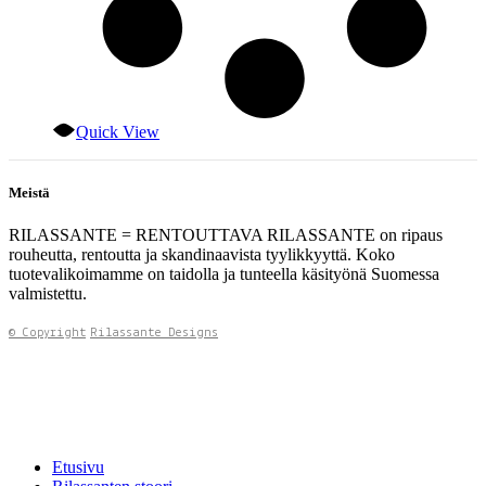
Quick View
Meistä
RILASSANTE = RENTOUTTAVA RILASSANTE on ripaus
rouheutta, rentoutta ja skandinaavista tyylikkyyttä. Koko
tuotevalikoimamme on taidolla ja tunteella käsityönä Suomessa
valmistettu.
© Copyright
Rilassante Designs
Etusivu