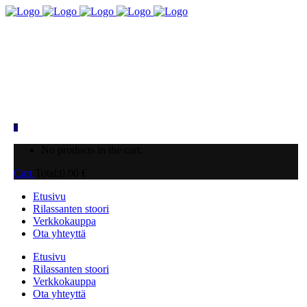
0
No products in the cart.
Cart
Total:
0.00
€
Etusivu
Rilassanten stoori
Verkkokauppa
Ota yhteyttä
Etusivu
Rilassanten stoori
Verkkokauppa
Ota yhteyttä