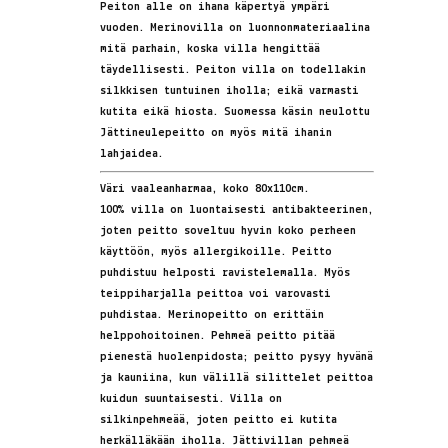
Peiton alle on ihana käpertyä ympäri
vuoden. Merinovilla on luonnonmateriaalina
mitä parhain, koska villa hengittää
täydellisesti. Peiton villa on todellakin
silkkisen tuntuinen iholla; eikä varmasti
kutita eikä hiosta. Suomessa käsin neulottu
Jättineulepeitto on myös mitä ihanin
lahjaidea.
Väri vaaleanharmaa, koko 80x110cm.
100% villa on luontaisesti antibakteerinen,
joten peitto soveltuu hyvin koko perheen
käyttöön, myös allergikoille. Peitto
puhdistuu helposti ravistelemalla. Myös
teippiharjalla peittoa voi varovasti
puhdistaa. Merinopeitto on erittäin
helppohoitoinen. Pehmeä peitto pitää
pienestä huolenpidosta; peitto pysyy hyvänä
ja kauniina, kun välillä silittelet peittoa
kuidun suuntaisesti. Villa on
silkinpehmeää, joten peitto ei kutita
herkälläkään iholla. Jättivillan pehmeä