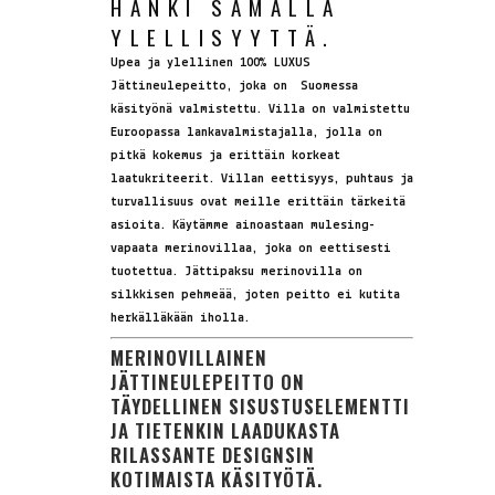
HANKI SAMALLA
YLELLISYYTTÄ.
Upea ja ylellinen 100% LUXUS
Jättineulepeitto, joka on Suomessa
käsityönä valmistettu. Villa on valmistettu
Euroopassa lankavalmistajalla, jolla on
pitkä kokemus ja erittäin korkeat
laatukriteerit. Villan eettisyys, puhtaus ja
turvallisuus ovat meille erittäin tärkeitä
asioita. Käytämme ainoastaan mulesing-
vapaata merinovillaa, joka on eettisesti
tuotettua. Jättipaksu merinovilla on
silkkisen pehmeää, joten peitto ei kutita
herkälläkään iholla.
MERINOVILLAINEN
JÄTTINEULEPEITTO ON
TÄYDELLINEN SISUSTUSELEMENTTI
JA TIETENKIN LAADUKASTA
RILASSANTE DESIGNSIN
KOTIMAISTA KÄSITYÖTÄ.