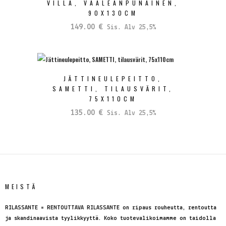
VILLA, VAALEANPUNAINEN,
90X130CM
149.00
€
Sis. Alv 25,5%
JÄTTINEULEPEITTO,
SAMETTI, TILAUSVÄRIT,
75X110CM
135.00
€
Sis. Alv 25,5%
MEISTÄ
RILASSANTE = RENTOUTTAVA RILASSANTE on ripaus rouheutta, rentoutta
ja skandinaavista tyylikkyyttä. Koko tuotevalikoimamme on taidolla