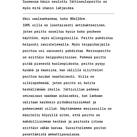
Suomessa käsin neulottu Jättineulepeitto on
myös mitä ihanin lahjaidea.
Väri vaaleanharmaa, koko 80x110cm.
100% villa on luontaisesti antibakteerinen,
joten peitto soveltuu hyvin koko perheen
käyttöön, myös allergikoille. Peitto puhdistuu
helposti ravistelemalla. Myös teippiharjalla
peittoa voi varovasti puhdistaa. Merinopeitto
on erittäin helppohoitoinen. Pehmeä peitto
pitää pienestä huolenpidosta; peitto pysyy
hyvänä ja kauniina, kun välillä silittelet
peittoa kuidun suuntaisesti. Villa on
silkinpehmeää, joten peitto ei kutita
herkälläkään iholla. Jättivillan pehmeä
ominaisuus saadaan aikaiseksi, kun lankaan
valitaan kaikkein pitkäkuituisimmat ja
pehmeimmät villat. Käyttämämme merinovilla on
käsitelty höyryllä siten, että peitto on
mahdollisimman kestävä ja peitosta irtoaa
erittäin vähän karvaa. Suosittelemme peiton
pesettämistä ammattipesulassa.