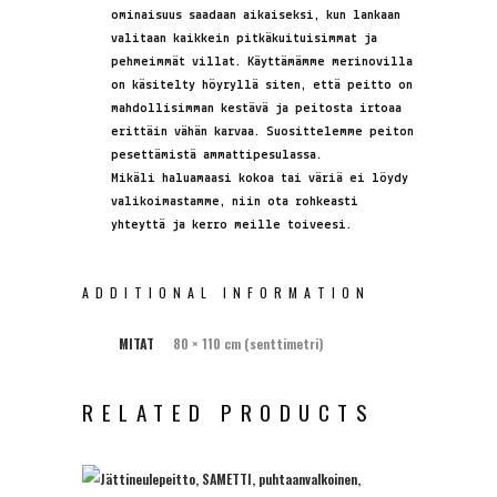
ominaisuus saadaan aikaiseksi, kun lankaan
valitaan kaikkein pitkäkuituisimmat ja
pehmeimmät villat. Käyttämämme merinovilla
on käsitelty höyryllä siten, että peitto on
mahdollisimman kestävä ja peitosta irtoaa
erittäin vähän karvaa. Suosittelemme peiton
pesettämistä ammattipesulassa.
Mikäli haluamaasi kokoa tai väriä ei löydy
valikoimastamme, niin ota rohkeasti
yhteyttä ja kerro meille toiveesi.
ADDITIONAL INFORMATION
MITAT
80 × 110 cm (senttimetri)
RELATED PRODUCTS