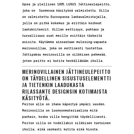
Upea ja ylellinen 100% LUXUS Jättineulepeitto,
joka on Suomessa käsityönä valmistettu. Villa
on valmistettu Euroopassa lankavalmistajalla,
jolla on pitkä kokemus ja erittäin korkeat
laatukriteerit. Villan eettisyys, puhtaus ja
turvallisuus ovat meille erittäin tärkeitä
asioita. Käytämme ainoastaan mulesing-vapaata
merinovillaa, joka on eettisesti tuotettua.
Jättipaksu merinovilla on silkkisen pehmeää,
joten peitto ei kutita herkälläkään iholla.
MERINOVILLAINEN JÄTTINEULEPEITTO
ON TÄYDELLINEN SISUSTUSELEMENTTI
JA TIETENKIN LAADUKASTA
RILASSANTE DESIGNSIN KOTIMAISTA
KÄSITYÖTÄ.
Peiton alle on ihana käpertyä ympäri vuoden.
Merinovilla on luonnonmateriaalina mitä
parhain, koska villa hengittää täydellisesti.
Peiton villa on todellakin silkkisen tuntuinen
iholla; eikä varmasti kutita eikä hiosta.