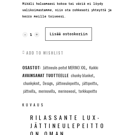
Mikäli haluamaasi kokoa tai väriä ei löydy
valikoimastamme, niin ota rohkeasti yhteyttä ja
kerro meille toiveesi.
Jättineulepeitto,
Lisää ostoskoriin
MERINO
ADD TO WISHLIST
XXL,
OSASTOT:
Jättineule-peitot MERINO XXL
,
Kaikki
vaaleanharmaa,
AVAINSANAT TUOTTEELLE
chunky blanket
,
80x110cm
chunkyknit
,
Design
,
jättineulepeitto
,
jättipeitto
,
quantity
jättivilla
,
merinovilla
,
merinowool
,
torkkupeitto
KUVAUS
RILASSANTE LUX-
JÄTTINEULEPEITTO
ON OMAN