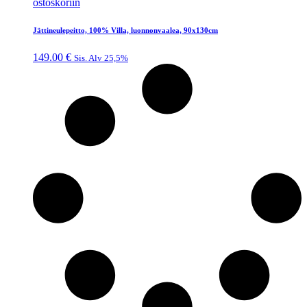
ostoskoriin
Jättineulepeitto, 100% Villa, luonnonvaalea, 90x130cm
149.00
€
Sis. Alv 25,5%