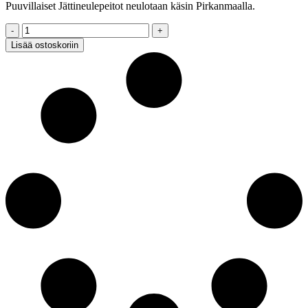
Puuvillaiset Jättineulepeitot neulotaan käsin Pirkanmaalla.
Jättineulepeitto,
PUUVILLA,
Lisää ostoskoriin
valkoinen,
80x130cm
quantity