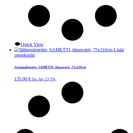
Quick View
Lisää
ostoskoriin
Jättineulepeitto, SAMETTI, tilausvärit, 75x110cm
135.00
€
Sis. Alv 25,5%