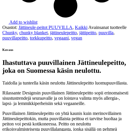
Add to wishlist
Osastot:
Jättineule-peitot PUUVILLA
,
Kaikki
Avainsanat tuotteelle
Chunky
,
chunky blanket
,
jättineulepeitto
,
jättipeitto
,
puuvilla
,
puuvillapeitto
,
torkkupeitto
,
vegaani
,
vegan
Kuvaus
Ihastuttava puuvillainen Jättineulepeitto,
joka on Suomessa käsin neulottu.
Taidolla ja tunteella käsin neulottu Jättineulepeitto luomupuuvillasta.
Rilassante Designsin puuvillainen Jättineulepeitto sopii erinomaisesti
sisustustrendejä seuraavalle ja on loistava valinta myös allergia-,
lapsi- ja lemmikkiperheisiin sekä vegaaneille.
Puuvillainen Jättineulepeitto on yhtä kaunis kuin merinovillainen
Jättineulepeittokin, mutta puuvillaista peittoa ei tarvitse huoltaa ja
peiton voi pestä kotikoneessa. Peitto on neulottu
erikoisvalmisteisesta puuvillalangasta, jonka sisällä on pehmeä