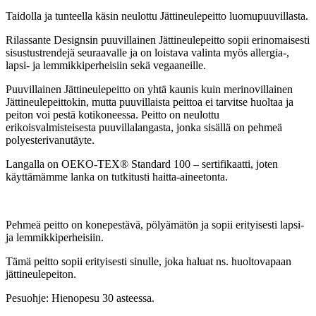
Taidolla ja tunteella käsin neulottu Jättineulepeitto luomupuuvillasta.
Rilassante Designsin puuvillainen Jättineulepeitto sopii erinomaisesti
sisustustrendejä seuraavalle ja on loistava valinta myös allergia-,
lapsi- ja lemmikkiperheisiin sekä vegaaneille.
Puuvillainen Jättineulepeitto on yhtä kaunis kuin merinovillainen
Jättineulepeittokin, mutta puuvillaista peittoa ei tarvitse huoltaa ja
peiton voi pestä kotikoneessa. Peitto on neulottu
erikoisvalmisteisesta puuvillalangasta, jonka sisällä on pehmeä
polyesterivanutäyte.
Langalla on
OEKO-TEX® Standard 100 – sertifikaatti, joten
käyttämämme lanka on tutkitusti haitta-aineetonta.
Pehmeä peitto on konepestävä, pölyämätön ja sopii erityisesti lapsi-
ja lemmikkiperheisiin.
Tämä peitto sopii erityisesti sinulle, joka haluat ns. huoltovapaan
jättineulepeiton.
Pesuohje: Hienopesu 30 asteessa.