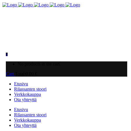
0
No products in the cart.
Cart
Total:
0.00
€
Etusivu
Rilassanten stoori
Verkkokauppa
Ota yhteyttä
Etusivu
Rilassanten stoori
Verkkokauppa
Ota yhteyttä