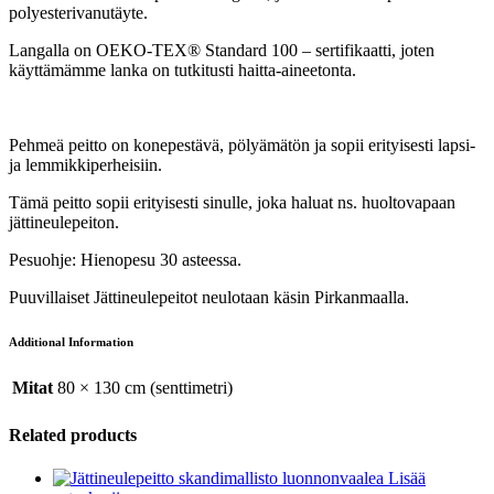
polyesterivanutäyte.
Langalla on
OEKO-TEX® Standard 100 – sertifikaatti, joten
käyttämämme lanka on tutkitusti haitta-aineetonta.
Pehmeä peitto on konepestävä, pölyämätön ja sopii erityisesti lapsi-
ja lemmikkiperheisiin.
Tämä peitto sopii erityisesti sinulle, joka haluat ns. huoltovapaan
jättineulepeiton.
Pesuohje: Hienopesu 30 asteessa.
Puuvillaiset Jättineulepeitot neulotaan käsin Pirkanmaalla.
Additional Information
Mitat
80 × 130 cm (senttimetri)
Related products
Lisää