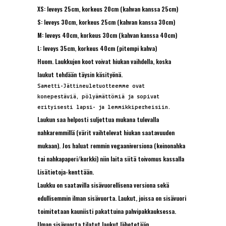
XS: leveys 25cm, korkeus 20cm (kahvan kanssa 25cm)
S: leveys 30cm, korkeus 25cm (kahvan kanssa 30cm)
M: leveys 40cm, korkeus 30cm (kahvan kanssa 40cm)
L: leveys 35cm, korkeus 40cm (pitempi kahva)
Huom. Laukkujen koot voivat hiukan vaihdella, koska
laukut tehdään täysin käsityönä.
Sametti-Jättineuletuotteemme ovat
konepestäviä, pölyämättömiä ja sopivat
erityisesti lapsi- ja lemmikkiperheisiin.
Laukun saa helposti suljettua mukana tulevalla
nahkaremmillä (värit vaihtelevat hiukan saatavuuden
mukaan). Jos haluat remmin vegaaniversiona (keinonahka
tai nahkapaperi/korkki) niin laita siitä toivomus kassalla
Lisätietoja-kenttään.
Laukku on saatavilla sisävuorellisena versiona sekä
edullisemmin ilman sisävuorta. Laukut, joissa on sisävuori
toimitetaan kauniisti pakattuina pahvipakkauksessa.
Ilman sisävuorta tilatut laukut lähetetään