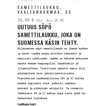
SAMETTILAUKKU,
VAALEANHARMAA, XS
26.00
€
Sis. Alv 25,5%
UUTUUS SÖPÖ
SAMETTILAUKKU, JOKA ON
SUOMESSA KÄSIN TEHTY.
Rilassanten söpö samettilaukku on ihanan muhkea
ja kevyt. Laukku pysyy erittäin tukevasti ja
kauniisti ryhdissään. Laukku on kätevän kokoinen
napata mukaan kaupungille, tapahtumiin ja
illanviettoon. Yleellinen sametti sopii niin
arkikäyttöön kuin juhlatilanteisiinkin.
Pienimmissä laukkumalleissa (XS ja S) kulkee
mukana sopivasti esim. puhelin, kukkaro,
avaimet ja pikkuinen vesipullo. Ja isompiin
laukkuihin (M ja L) mahtuu jopa isoin Ipad tai
kannettava tietokone.
Laukkujen koot: