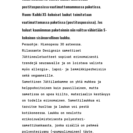
postituspussissa vaatimattomammassa paketissa.
Huom: Kaikki XS-kokoiset laukut toimitetaan
vaatimattomassa paketissa (postituspussissa). Jos
haluat kauniimman paketoinnin niin valitse vähintään S-
kokoinen sisävuorellinen laukku.
Pesuohje: Hienopesu 30 asteessa.
Rilassante Designsin samettiset
Jättineuletuotteet sopivat erinomaisesti
trendejä seuraavalle ja on loistava valinta
myös allergia-, lapsi- ja lemmikkiperheisiin
sekä vegaaneille.
Samettinen Jättilankamme on yhtä muhkea ja
helppohoitoinen kuin puuvillainen, mutta
sametissa on upea kiilto, materiaalin kestävyys
on todella erinomainen. Samettilaukkua ei
tarvitse huoltaa ja laukun voi pestä
kotikoneessa. Laukku on neulottu
erikoisvalmisteisesta polyesteri-
samettikankaasta, jonka sisällä on pehmeä
polyesterivanu (=pumpulimainen) täyte.