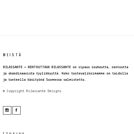
MEISTÄ
RILASSANTE = RENTOUTTAVA RILASSANTE on ripaus rouheutta, rentoutta
ja skandinaavista tyylikkyyttä. Koko tuotevalikoimamme on taidolla
ja tunteella käsityönä Suomessa valmistettu.
© Copyright
Rilassante Designs
ETUSIVU