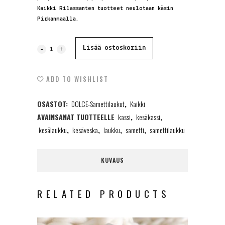
Kaikki Rilassanten tuotteet neulotaan käsin
Pirkanmaalla.
Samettilaukku,
Lisää ostoskoriin
vaaleanharmaa,
ADD TO WISHLIST
XS
OSASTOT:
DOLCE-Samettilaukut
,
Kaikki
quantity
AVAINSANAT TUOTTEELLE
kassi
,
kesäkassi
,
kesälaukku
,
kesäveska
,
laukku
,
sametti
,
samettilaukku
KUVAUS
RELATED PRODUCTS