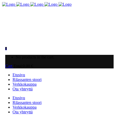
0
No products in the cart.
Cart
Total:
0.00
€
Etusivu
Rilassanten stoori
Verkkokauppa
Ota yhteyttä
Etusivu
Rilassanten stoori
Verkkokauppa
Ota yhteyttä