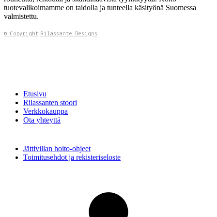
tuotevalikoimamme on taidolla ja tunteella käsityönä Suomessa
valmistettu.
© Copyright
Rilassante Designs
Etusivu
Rilassanten stoori
Verkkokauppa
Ota yhteyttä
Jättivillan hoito-ohjeet
Toimitusehdot ja rekisteriseloste