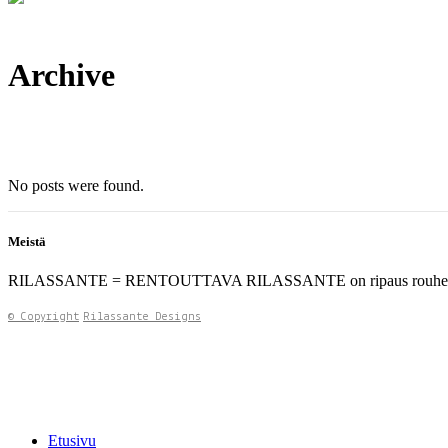
Archive
No posts were found.
Meistä
RILASSANTE = RENTOUTTAVA RILASSANTE on ripaus rouheutta, rentou
© Copyright
Rilassante Designs
Etusivu