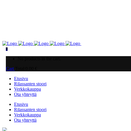
0
No products in the cart.
Cart
Total:
0.00
€
Etusivu
Rilassanten stoori
Verkkokauppa
Ota yhteyttä
Etusivu
Rilassanten stoori
Verkkokauppa
Ota yhteyttä