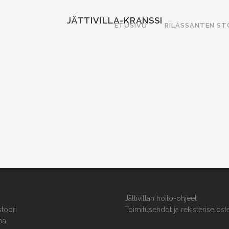
JÄTTIVILLA-KRANSSI
ETUSIVU
RILASSANTEN ST
Jättivillan hoito-ohjeet
stoori
Toimitusehdot ja rekisteriselost
pa