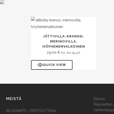
JÄTTIVILLA-KRANSSI,
MERINOVILLA,
HÖYHENENVALKOINEN
29.00
€
Sis. Alv 25,5%
QUICK VIEW
MEISTÄ
Etusivu
Rilassanten 
Verkkokaup
RILASSANTE = RENTOUTTAVA