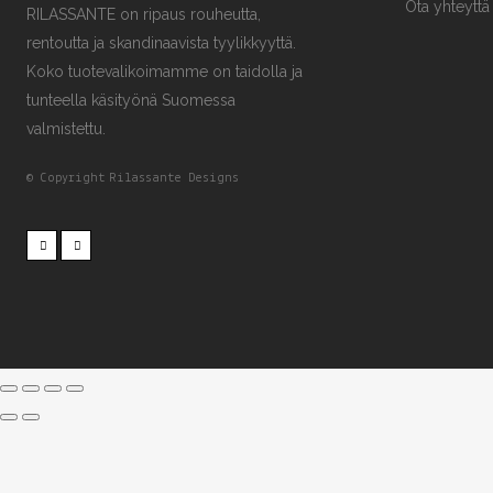
Ota yhteyttä
RILASSANTE on ripaus rouheutta,
rentoutta ja skandinaavista tyylikkyyttä.
Koko tuotevalikoimamme on taidolla ja
tunteella käsityönä Suomessa
valmistettu.
© Copyright
Rilassante Designs