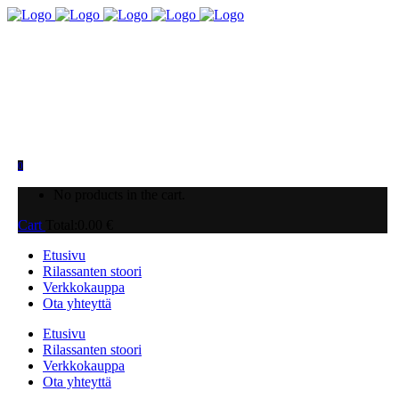
0
No products in the cart.
Cart
Total:
0.00
€
Etusivu
Rilassanten stoori
Verkkokauppa
Ota yhteyttä
Etusivu
Rilassanten stoori
Verkkokauppa
Ota yhteyttä