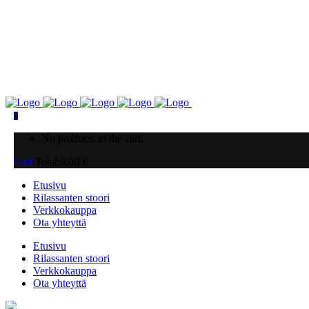
0
No products in the cart.
Cart
Total:
0.00
€
Etusivu
Rilassanten stoori
Verkkokauppa
Ota yhteyttä
Etusivu
Rilassanten stoori
Verkkokauppa
Ota yhteyttä