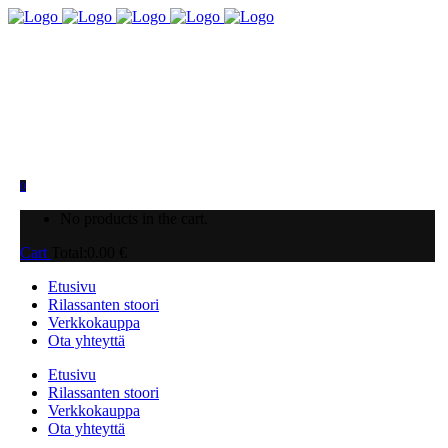
0
No products in the cart.
Cart
Total:
0.00
€
Etusivu
Rilassanten stoori
Verkkokauppa
Ota yhteyttä
Etusivu
Rilassanten stoori
Verkkokauppa
Ota yhteyttä