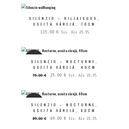
oli:
on:
89.00 €.
49.00 €.
SILENZIO – HILJAISUUS,
USEITA VÄREJÄ, 70CM
115.00
€
Sis. Alv 25,5%
SALE
SILENZIO – NOCTURNE,
USEITA VÄREJÄ, 40CM
Alkuperäinen
Nykyinen
25.00
€
75.00
€
Sis. Alv 25,5%
hinta
hinta
oli:
on:
75.00 €.
25.00 €.
SALE
SILENZIO – NOCTURNE,
USEITA VÄREJÄ, 60CM
Alkuperäinen
Nykyinen
69.00
€
89.00
€
Sis. Alv 25,5%
hinta
hinta