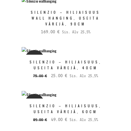
SILENZIO – HILJAISUUS
WALL HANGING, USEITA
VÄREJÄ, 90CM
169.00
€
Sis. Alv 25,5%
SALE
SILENZIO – HILJAISUUS,
USEITA VÄREJÄ, 40CM
Alkuperäinen
Nykyinen
25.00
€
75.00
€
Sis. Alv 25,5%
hinta
hinta
oli:
on:
75.00 €.
25.00 €.
SALE
SILENZIO – HILJAISUUS,
USEITA VÄREJÄ, 60CM
Alkuperäinen
Nykyinen
49.00
€
89.00
€
Sis. Alv 25,5%
hinta
hinta