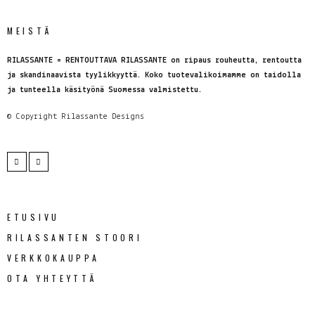
MEISTÄ
RILASSANTE = RENTOUTTAVA RILASSANTE on ripaus rouheutta, rentoutta
ja skandinaavista tyylikkyyttä. Koko tuotevalikoimamme on taidolla
ja tunteella käsityönä Suomessa valmistettu.
© Copyright
Rilassante Designs
ETUSIVU
RILASSANTEN STOORI
VERKKOKAUPPA
OTA YHTEYTTÄ