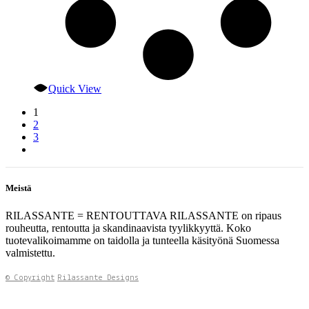
Quick View
1
2
3
Meistä
RILASSANTE = RENTOUTTAVA RILASSANTE on ripaus
rouheutta, rentoutta ja skandinaavista tyylikkyyttä. Koko
tuotevalikoimamme on taidolla ja tunteella käsityönä Suomessa
valmistettu.
© Copyright
Rilassante Designs