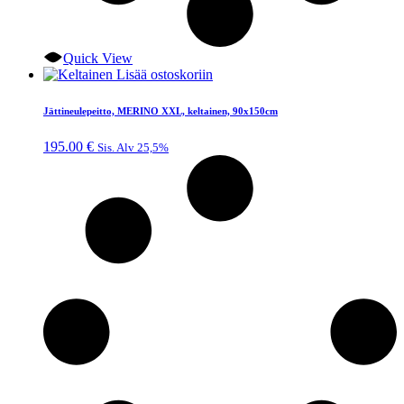
Quick View
Lisää ostoskoriin
Jättineulepeitto, MERINO XXL, keltainen, 90x150cm
195.00
€
Sis. Alv 25,5%