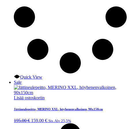
Quick View
Sale
Lisää ostoskoriin
Jättineulepeitto, MERINO XXL, höyhenenvalkoinen, 90x150cm
Alkuperäinen
Nykyinen
195.00
€
159.00
€
Sis. Alv 25,5%
hinta
hinta