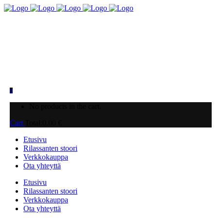
0
No products in the cart.
Cart
Total:
0.00
€
Etusivu
Rilassanten stoori
Verkkokauppa
Ota yhteyttä
Etusivu
Rilassanten stoori
Verkkokauppa
Ota yhteyttä