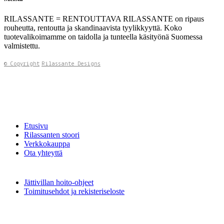
RILASSANTE = RENTOUTTAVA RILASSANTE on ripaus
rouheutta, rentoutta ja skandinaavista tyylikkyyttä. Koko
tuotevalikoimamme on taidolla ja tunteella käsityönä Suomessa
valmistettu.
© Copyright
Rilassante Designs
Etusivu
Rilassanten stoori
Verkkokauppa
Ota yhteyttä
Jättivillan hoito-ohjeet
Toimitusehdot ja rekisteriseloste