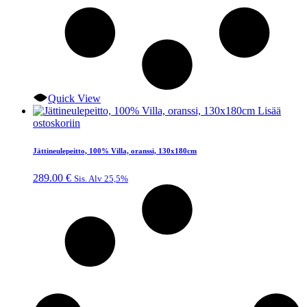
Quick View
Lisää
ostoskoriin
Jättineulepeitto, 100% Villa, oranssi, 130x180cm
289.00
€
Sis. Alv 25,5%