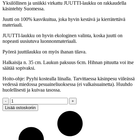
Yksilöllinen ja uniikki virkattu JUUTTI-laukku on rakkaudella
käsintehty Suomessa.
Juutti on 100% kasvikuitua, joka hyvin kestävä ja kierrätettävä
materiaali.
JUUTTI-laukku on hyvin ekologinen valinta, koska juutti on
nopeasti uusiutuva luonnonmateriaali.
Pyöreä juuttilaukku on myös ihanan tilava.
Halkaisija n. 35 cm. Laukun paksuus 6cm. Hihnan pituutta voi itse
säätää sopivaksi.
Hoito-ohje: Pyyhi kostealla liinalla. Tarvittaessa käsinpesu viileässä
vedessä miedossa pesuaineliuoksessa (ei valkaisuainetta). Huuhdo
huolellisesti ja kuivaa tasossa.
Ekologinen
JUUTTI-
Lisää ostoskoriin
LAUKKU,
Pyöreä
quantity