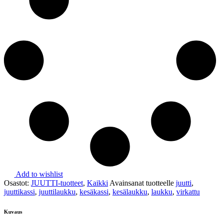
Add to wishlist
Osastot:
JUUTTI-tuotteet
,
Kaikki
Avainsanat tuotteelle
juutti
,
juuttikassi
,
juuttilaukku
,
kesäkassi
,
kesälaukku
,
laukku
,
virkattu
Kuvaus