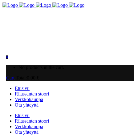
0
No products in the cart.
Cart
Total:
0.00
€
Etusivu
Rilassanten stoori
Verkkokauppa
Ota yhteyttä
Etusivu
Rilassanten stoori
Verkkokauppa
Ota yhteyttä