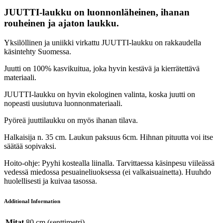
JUUTTI-laukku on luonnonläheinen, ihanan
rouheinen ja ajaton laukku.
Yksilöllinen ja uniikki virkattu JUUTTI-laukku on rakkaudella
käsintehty Suomessa.
Juutti on 100% kasvikuitua, joka hyvin kestävä ja kierrätettävä
materiaali.
JUUTTI-laukku on hyvin ekologinen valinta, koska juutti on
nopeasti uusiutuva luonnonmateriaali.
Pyöreä juuttilaukku on myös ihanan tilava.
Halkaisija n. 35 cm. Laukun paksuus 6cm. Hihnan pituutta voi itse
säätää sopivaksi.
Hoito-ohje: Pyyhi kostealla liinalla. Tarvittaessa käsinpesu viileässä
vedessä miedossa pesuaineliuoksessa (ei valkaisuainetta). Huuhdo
huolellisesti ja kuivaa tasossa.
Additional Information
Mitat
80 cm (senttimetri)