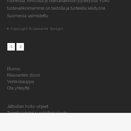
rouheutta, rentoutta ja skandinaavista tyylikkyyttä. Koko
tuotevalikoimamme on taidolla ja tunteella käsityönä
Suomessa valmistettu.
© Copyright
Rilassante Designs
Etusivu
Rilassanten stoori
Verkkokauppa
Ota yhteyttä
Jättivillan hoito-ohjeet
Toimitusehdot ja rekisteriseloste