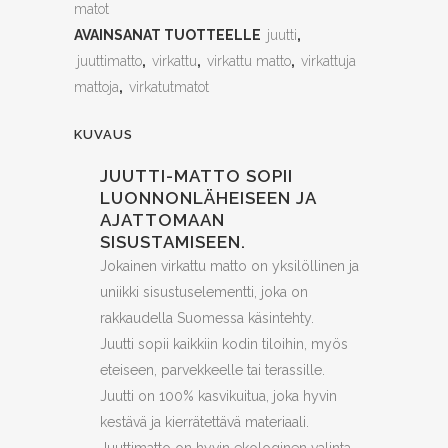
matot
virkattu,
AVAINSANAT TUOTTEELLE
juutti
,
80cm
juuttimatto
,
virkattu
,
virkattu matto
,
virkattuja
mattoja
,
virkatutmatot
quantity
KUVAUS
JUUTTI-MATTO SOPII
LUONNONLÄHEISEEN JA
AJATTOMAAN
SISUSTAMISEEN.
Jokainen virkattu matto on yksilöllinen ja
uniikki sisustuselementti, joka on
rakkaudella Suomessa käsintehty.
Juutti sopii kaikkiin kodin tiloihin, myös
eteiseen, parvekkeelle tai terassille.
Juutti on 100% kasvikuitua, joka hyvin
kestävä ja kierrätettävä materiaali.