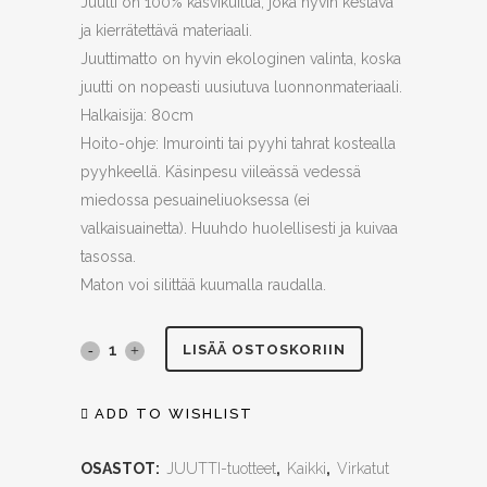
Juutti on 100% kasvikuitua, joka hyvin kestävä
ja kierrätettävä materiaali.
Juuttimatto on hyvin ekologinen valinta, koska
juutti on nopeasti uusiutuva luonnonmateriaali.
Halkaisija: 80cm
Hoito-ohje: Imurointi tai pyyhi tahrat kostealla
pyyhkeellä. Käsinpesu viileässä vedessä
miedossa pesuaineliuoksessa (ei
valkaisuainetta). Huuhdo huolellisesti ja kuivaa
tasossa.
Maton voi silittää kuumalla raudalla.
Ekologinen
LISÄÄ OSTOSKORIIN
JUUTTI-
ADD TO WISHLIST
matto,
OSASTOT:
JUUTTI-tuotteet
,
Kaikki
,
Virkatut
käsin