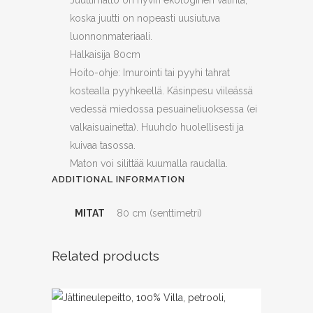
Juuttimatto on hyvin ekologinen valinta,
koska juutti on nopeasti uusiutuva
luonnonmateriaali.
Halkaisija 80cm
Hoito-ohje: Imurointi tai pyyhi tahrat
kostealla pyyhkeellä. Käsinpesu viileässä
vedessä miedossa pesuaineliuoksessa (ei
valkaisuainetta). Huuhdo huolellisesti ja
kuivaa tasossa.
Maton voi silittää kuumalla raudalla.
ADDITIONAL INFORMATION
MITAT
80 cm (senttimetri)
Related products