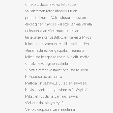
ontelokudetta. Eko-ontelokude
valmistetaan tekstiiliteollisuuden
jäännöstilkuista. Valmistusprosessi on
ekologinen myös siksi ettei lankaa värjätä
erikseen vaan värit muodostetaan
lajiteltavien kangastilkkujen väreistä.Myös
trikookude saadaan tekstiiliteollisuuden
ylijäämästä eli kangaspakan reunasta
leikatusta kangassoirosta. Virkattu matto
on siksi ekologinen valinta.
Virkatut matot kestävät pesusta toiseen.
Konepesu 30 asteessa.
Mattoja on saatavilla yli 20 eri sävyssä.
Kuvissa värikartta yleisimmistä sävyistä.
Mikäli et löydä haluamaasi sävyä
värikartasta, ota yhteyttä.
Verkkokaupassa vain muutama