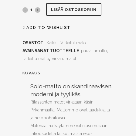
SOLO-
LISÄÄ OSTOSKORIIN
matto,
ADD TO WISHLIST
käsin
OSASTOT:
Kaikki
,
Virkatut matot
virkattu,
AVAINSANAT TUOTTEELLE
puuvillamatto
,
160cm,
virkattu matto
,
virkatutmatot
useita
KUVAUS
värejä
Solo-matto on skandinaavisen
quantity
moderni ja tyylikäs.
Rilassanten matot virkataan käsin
Pirkanmaalla. Mattomme ovat laadukkaita
ja helppohoitoisia.
Materiaalina käytämme valintasi mukaan
trikookudetta tai kotimaista eko-