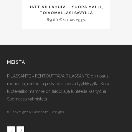
JÄTTIVILLAHUIVI – SUORA MALLI,
TOIVOMALLASI SÄVYLLÄ
69.00
€
Sis. Alv 25,5%
MEISTÄ
RILASSANTE = RENTOUTTAVA RILASSANTE on ripaus
rouheutta, rentoutta ja skandinaavista tyylikkyyttä. Koko
tuotevalikoimamme on taidolla ja tunteella käsityönä
Suomessa valmistettu.
© Copyright
Rilassante Designs