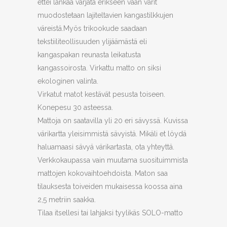
ettei lankaa värjätä erikseen vaan värit
muodostetaan lajiteltavien kangastilkkujen
väreistä.Myös trikookude saadaan
tekstiiliteollisuuden ylijäämästä eli
kangaspakan reunasta leikatusta
kangassoirosta. Virkattu matto on siksi
ekologinen valinta.
Virkatut matot kestävät pesusta toiseen.
Konepesu 30 asteessa.
Mattoja on saatavilla yli 20 eri sävyssä. Kuvissa
värikartta yleisimmistä sävyistä. Mikäli et löydä
haluamaasi sävyä värikartasta, ota yhteyttä.
Verkkokaupassa vain muutama suosituimmista
mattojen kokovaihtoehdoista. Maton saa
tilauksesta toiveiden mukaisessa koossa aina
2,5 metriin saakka.
Tilaa itsellesi tai lahjaksi tyylikäs SOLO-matto