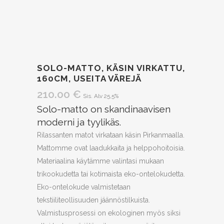
SOLO-MATTO, KÄSIN VIRKATTU,
160CM, USEITA VÄREJÄ
210.00
€
Sis. Alv 25,5%
Solo-matto on skandinaavisen
moderni ja tyylikäs.
Rilassanten matot virkataan käsin Pirkanmaalla.
Mattomme ovat laadukkaita ja helppohoitoisia.
Materiaalina käytämme valintasi mukaan
trikookudetta tai kotimaista eko-ontelokudetta.
Eko-ontelokude valmistetaan
tekstiiliteollisuuden jäännöstilkuista.
Valmistusprosessi on ekologinen myös siksi