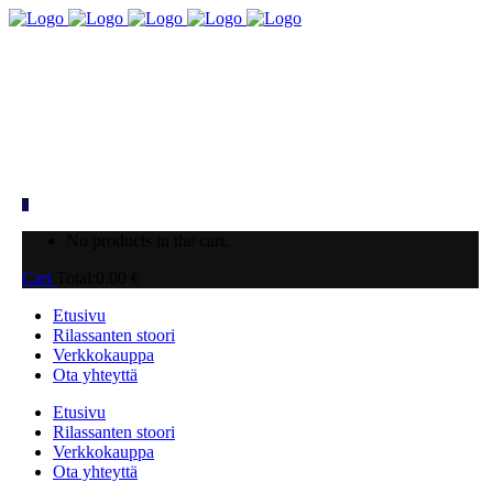
0
No products in the cart.
Cart
Total:
0.00
€
Etusivu
Rilassanten stoori
Verkkokauppa
Ota yhteyttä
Etusivu
Rilassanten stoori
Verkkokauppa
Ota yhteyttä