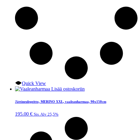
Quick View
Lisää ostoskoriin
Jättineulepeitto, MERINO XXL, vaaleanharmaa, 90x150cm
195.00
€
Sis. Alv 25,5%