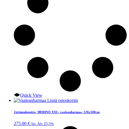
Quick View
Lisää ostoskoriin
Jättineulepeitto, MERINO XXL, vaaleanharmaa, 120x180cm
275.00
€
Sis. Alv 25,5%