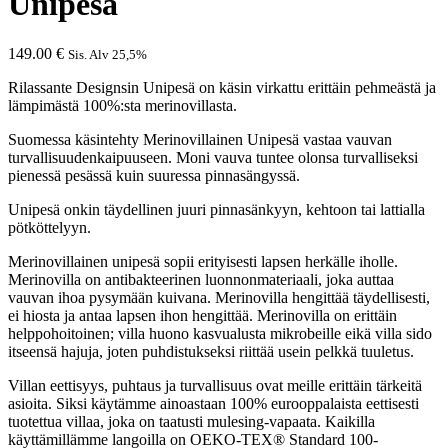
Unipesä
149.00
€
Sis. Alv 25,5%
Rilassante Designsin Unipesä on käsin virkattu erittäin pehmeästä ja
lämpimästä 100%:sta merinovillasta.
Suomessa käsintehty Merinovillainen Unipesä vastaa vauvan
turvallisuudenkaipuuseen. Moni vauva tuntee olonsa turvalliseksi
pienessä pesässä kuin suuressa pinnasängyssä.
Unipesä onkin täydellinen juuri pinnasänkyyn, kehtoon tai lattialla
pötköttelyyn.
Merinovillainen unipesä sopii erityisesti lapsen herkälle iholle.
Merinovilla on antibakteerinen luonnonmateriaali, joka auttaa
vauvan ihoa pysymään kuivana. Merinovilla hengittää täydellisesti,
ei hiosta ja antaa lapsen ihon hengittää. Merinovilla on erittäin
helppohoitoinen; villa huono kasvualusta mikrobeille eikä villa sido
itseensä hajuja, joten puhdistukseksi riittää usein pelkkä tuuletus.
Villan eettisyys, puhtaus ja turvallisuus ovat meille erittäin tärkeitä
asioita. Siksi käytämme ainoastaan 100% eurooppalaista eettisesti
tuotettua villaa, joka on taatusti mulesing-vapaata. Kaikilla
käyttämillämme langoilla on OEKO-TEX® Standard 100-