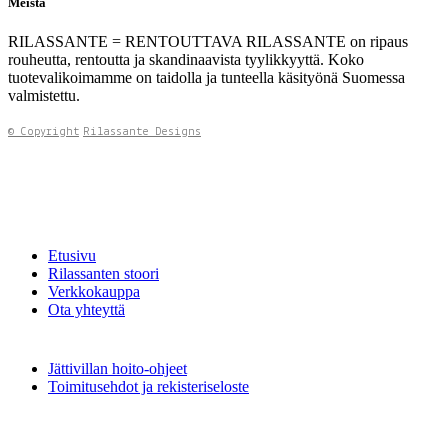
Meistä
RILASSANTE = RENTOUTTAVA RILASSANTE on ripaus
rouheutta, rentoutta ja skandinaavista tyylikkyyttä. Koko
tuotevalikoimamme on taidolla ja tunteella käsityönä Suomessa
valmistettu.
© Copyright
Rilassante Designs
Etusivu
Rilassanten stoori
Verkkokauppa
Ota yhteyttä
Jättivillan hoito-ohjeet
Toimitusehdot ja rekisteriseloste