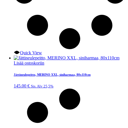
Quick View
Lisää ostoskoriin
Jättineulepeitto, MERINO XXL, siniharmaa, 80x110cm
145.00
€
Sis. Alv 25,5%