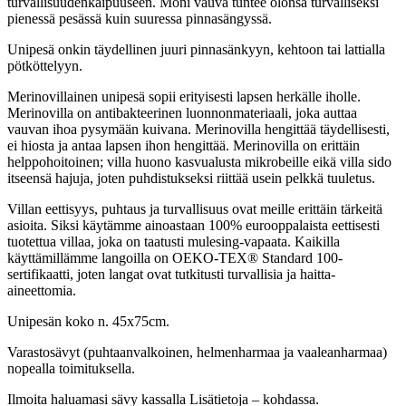
turvallisuudenkaipuuseen. Moni vauva tuntee olonsa turvalliseksi
pienessä pesässä kuin suuressa pinnasängyssä.
Unipesä onkin täydellinen juuri pinnasänkyyn, kehtoon tai lattialla
pötköttelyyn.
Merinovillainen unipesä sopii erityisesti lapsen herkälle iholle.
Merinovilla on antibakteerinen luonnonmateriaali, joka auttaa
vauvan ihoa pysymään kuivana. Merinovilla hengittää täydellisesti,
ei hiosta ja antaa lapsen ihon hengittää. Merinovilla on erittäin
helppohoitoinen; villa huono kasvualusta mikrobeille eikä villa sido
itseensä hajuja, joten puhdistukseksi riittää usein pelkkä tuuletus.
Villan eettisyys, puhtaus ja turvallisuus ovat meille erittäin tärkeitä
asioita. Siksi käytämme ainoastaan 100% eurooppalaista eettisesti
tuotettua villaa, joka on taatusti mulesing-vapaata. Kaikilla
käyttämillämme langoilla on OEKO-TEX® Standard 100-
sertifikaatti, joten langat ovat tutkitusti turvallisia ja haitta-
aineettomia.
Unipesän koko n. 45x75cm.
Varastosävyt (puhtaanvalkoinen, helmenharmaa ja vaaleanharmaa)
nopealla toimituksella.
Ilmoita haluamasi sävy kassalla Lisätietoja – kohdassa.