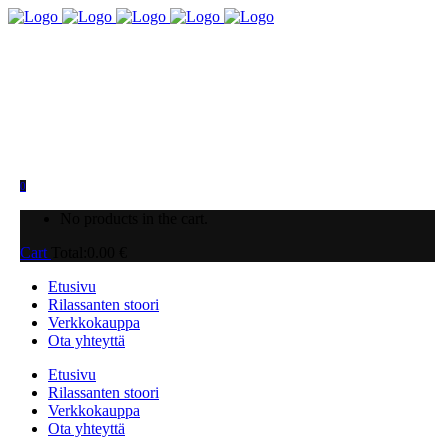
0
No products in the cart.
Cart
Total:
0.00
€
Etusivu
Rilassanten stoori
Verkkokauppa
Ota yhteyttä
Etusivu
Rilassanten stoori
Verkkokauppa
Ota yhteyttä