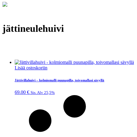
jättineulehuivi
Lisää ostoskoriin
Jättivillahuivi – kolmiomalli puunapilla, toivomallasi sävyllä
69.00
€
Sis. Alv 25,5%