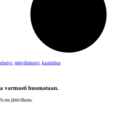
lehuivi
,
jättivillahuivi
,
kaulaliina
oka varmasti huomataan.
sta jättivillasta.