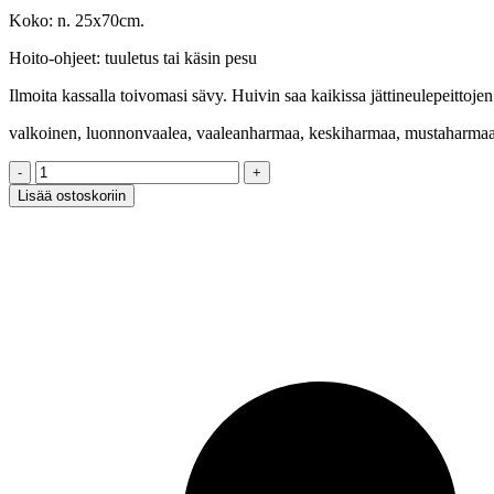
Koko: n. 25x70cm.
Hoito-ohjeet: tuuletus tai käsin pesu
Ilmoita kassalla toivomasi sävy. Huivin saa kaikissa jättineulepeittojen
valkoinen, luonnonvaalea, vaaleanharmaa, keskiharmaa, mustaharmaa, m
Jättivillahuivi
-
Lisää ostoskoriin
RILASSANTE
virkattu,
puunapilla
quantity