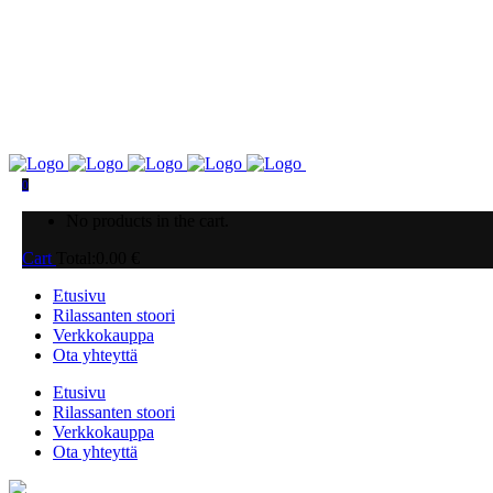
0
No products in the cart.
Cart
Total:
0.00
€
Etusivu
Rilassanten stoori
Verkkokauppa
Ota yhteyttä
Etusivu
Rilassanten stoori
Verkkokauppa
Ota yhteyttä