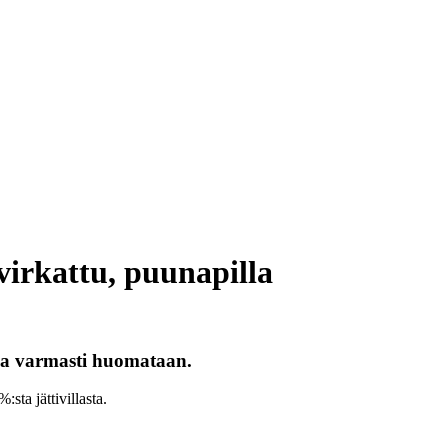
irkattu, puunapilla
oka varmasti huomataan.
sta jättivillasta.