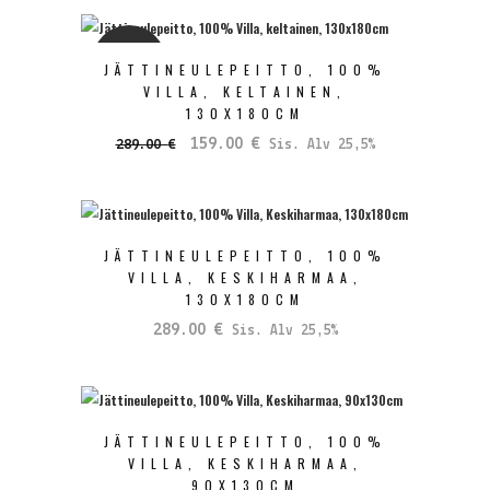
oli:
on:
149.00 €.
89.00 €.
SALE
JÄTTINEULEPEITTO, 100%
VILLA, KELTAINEN,
130X180CM
Alkuperäinen
Nykyinen
159.00
€
289.00
€
Sis. Alv 25,5%
hinta
hinta
oli:
on:
289.00 €.
159.00 €.
JÄTTINEULEPEITTO, 100%
VILLA, KESKIHARMAA,
130X180CM
289.00
€
Sis. Alv 25,5%
JÄTTINEULEPEITTO, 100%
VILLA, KESKIHARMAA,
90X130CM