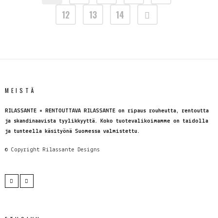
12
13
14
MEISTÄ
RILASSANTE = RENTOUTTAVA RILASSANTE on ripaus rouheutta, rentoutta
ja skandinaavista tyylikkyyttä. Koko tuotevalikoimamme on taidolla
ja tunteella käsityönä Suomessa valmistettu.
© Copyright
Rilassante Designs