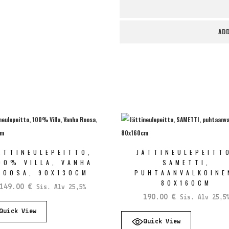
ADD
ÄTTINEULEPEITTO,
JÄTTINEULEPEITT
00% VILLA, VANHA
SAMETTI,
ROOSA, 90X130CM
PUHTAANVALKOINE
80X160CM
149.00
€
Sis. Alv 25,5%
190.00
€
Sis. Alv 25,5
Quick View
Quick View