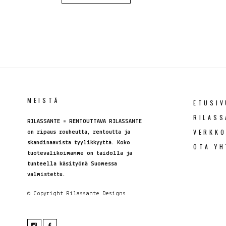
MEISTÄ
ETUSIV
RILASS
RILASSANTE = RENTOUTTAVA RILASSANTE
VERKK
on ripaus rouheutta, rentoutta ja
skandinaavista tyylikkyyttä. Koko
OTA YH
tuotevalikoimamme on taidolla ja
tunteella käsityönä Suomessa
valmistettu.
© Copyright
Rilassante Designs