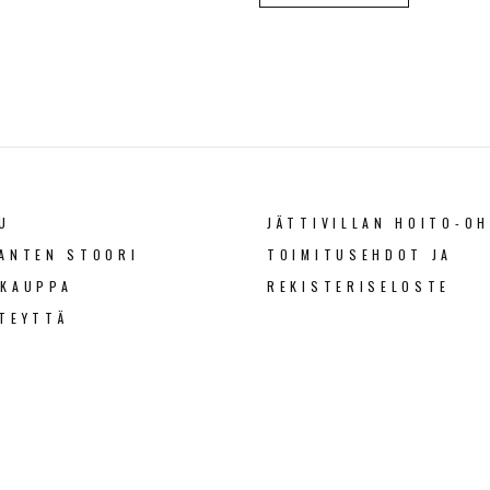
U
JÄTTIVILLAN HOITO-OH
ANTEN STOORI
TOIMITUSEHDOT JA
OKAUPPA
REKISTERISELOSTE
TEYTTÄ