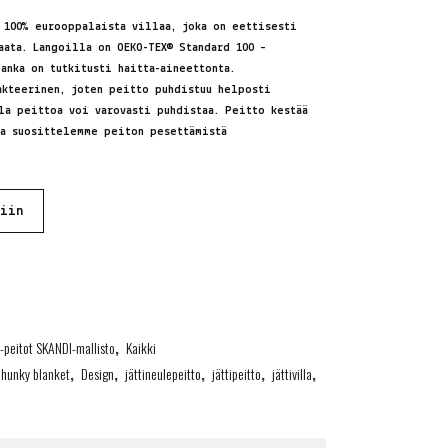
 100% eurooppalaista villaa, joka on eettisesti
paata. Langoilla on
OEKO-TEX® Standard 100 –
anka on tutkitusti haitta-aineettonta.
akteerinen, joten peitto puhdistuu helposti
la peittoa voi varovasti puhdistaa. Peitto kestää
ta suosittelemme peiton pesettämistä
riin
e-peitot SKANDI-mallisto
,
Kaikki
chunky blanket
,
Design
,
jättineulepeitto
,
jättipeitto
,
jättivilla
,