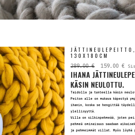
JÄTTINEULEPEITTO
130X180CM
Alkuperäine
Nyk
289.00
€
159.00
€
Si
IHANA JÄTTINEULEP
hinta
hin
oli:
on:
KÄSIN NEULOTTU.
289.00 €.
159
Taidolla ja tunteella käsin neulo
Peiton alle on mukava käpertyä ym
ihanin, koska se hengittää täydell
ylellisyyttä.
Villa on silkinpehmeää, joten pei
pehmeä ominaisuus saadaan aikaisek
ja pehmeimmät villat. Myös löyhä 