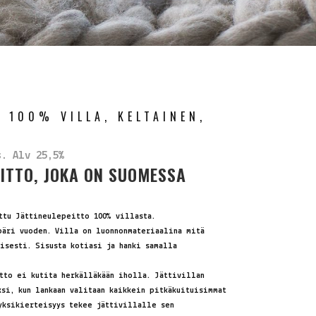
, 100% VILLA, KELTAINEN,
n
yinen
s. Alv 25,5%
EITTO, JOKA ON SUOMESSA
ta
.00 €.
ttu Jättineulepeitto 100% villasta.
päri vuoden. Villa on luonnonmateriaalina mitä
isesti. Sisusta kotiasi ja hanki samalla
tto ei kutita herkälläkään iholla. Jättivillan
si, kun lankaan valitaan kaikkein pitkäkuituisimmat
yksikierteisyys tekee jättivillalle sen