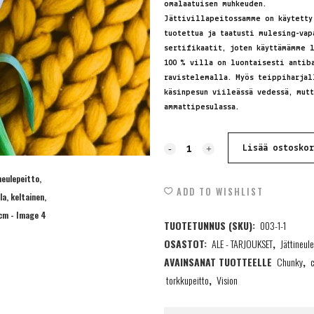
omalaatuisen muhkeuden.
Jättivillapeitossamme on käytetty
tuotettua ja taatusti mulesing-va
sertifikaatit, joten käyttämämme l
100 % villa on luontaisesti antib
ravistelemalla. Myös teippiharjal
käsinpesun viileässä vedessä, mut
ammattipesulassa.
Jättineulepeitto,
Lisää ostosko
100%
ADD TO WISHLIST
Villa,
TUOTETUNNUS (SKU):
003-1-1
keltainen,
OSASTOT:
ALE - TARJOUKSET
,
Jättineul
130x180cm
AVAINSANAT TUOTTEELLE
Chunky
,
quantity
torkkupeitto
,
Vision