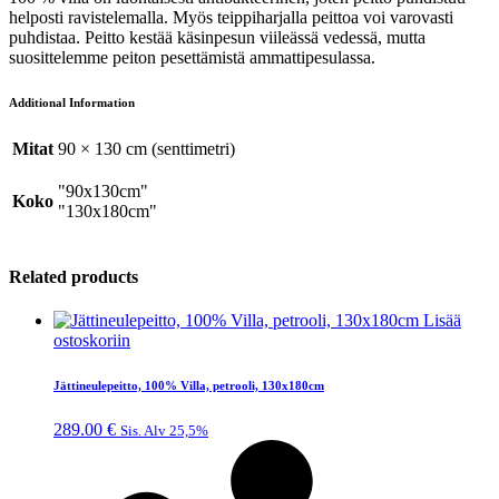
helposti ravistelemalla. Myös teippiharjalla peittoa voi varovasti
puhdistaa. Peitto kestää käsinpesun viileässä vedessä, mutta
suosittelemme peiton pesettämistä ammattipesulassa.
Additional Information
Mitat
90 × 130 cm (senttimetri)
"90x130cm"
Koko
"130x180cm"
Related products
Lisää
ostoskoriin
Jättineulepeitto, 100% Villa, petrooli, 130x180cm
289.00
€
Sis. Alv 25,5%