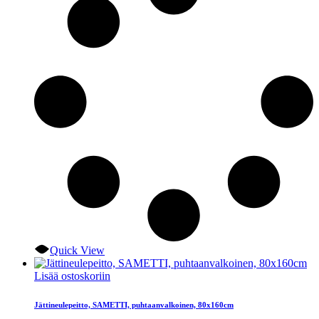
Quick View
Lisää ostoskoriin
Jättineulepeitto, SAMETTI, puhtaanvalkoinen, 80x160cm