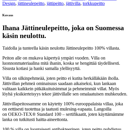
Design
,
jättineulepeitto
,
jättipeitto
,
jättivilla
,
torkkupeitto
Kuvaus
Ihana Jättineulepeitto, joka on Suomessa
käsin neulottu.
Taidolla ja tunteella käsin neulottu Jättineulepeitto 100% villasta.
Peiton alle on mukava käpertyä ympäri vuoden. Villa on
luonnonmateriaalina mitä ihanin, koska se hengittää täydellisesti.
Sisusta kotiasi ja hanki samalla ylellisyyttä.
Villa on silkinpehmeää, joten peitto ei kutita herkälläkään iholla.
Jättivillan pehmeä ominaisuus saadaan aikaiseksi, kun lankaan
valitaan kaikkein pitkäkuituisimmat ja pehmeimmät villat. Myös
löyhä yksikierteisyys tekee jättivillalle sen omalaatuisen muhkeuden.
Jättivillapeitossamme on käytetty 100% eurooppalaista villaa, joka
on eettisesti tuotettua ja taatusti mulesing-vapaata. Langoilla
on
OEKO-TEX® Standard 100 – sertifikaatit, joten käyttämämme
lanka on tutkitusti haitta-aineettonta.
100 % villa on luontaisesti antibakteerinen, joten peitto puhdistuu