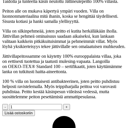
Taidolla ja tunteella käsin neulottu Jättineulepeitto 100% villasta.
Peiton alle on mukava käpertyä ympäri vuoden. Villa on
luonnonmateriaalina mitä ihanin, koska se hengittää täydellisesti.
Sisusta kotiasi ja hanki samalla ylellisyyttä.
Villa on silkinpehmeää, joten peitto ei kutita herkälläkään iholla.
Jättivillan pehmeä ominaisuus saadaan aikaiseksi, kun lankaan
valitaan kaikkein pitkäkuituisimmat ja pehmeimmät villat. Myös
löyhä yksikierteisyys tekee jättivillalle sen omalaatuisen muhkeuden.
Jättivillapeitossamme on käytetty 100% eurooppalaista villaa, joka
on eettisesti tuotettua ja taatusti mulesing-vapaata. Langoilla
on
OEKO-TEX® Standard 100 – sertifikaatit, joten käyttämämme
lanka on tutkitusti haitta-aineettonta.
100 % villa on luontaisesti antibakteerinen, joten peitto puhdistuu
helposti ravistelemalla. Myös teippiharjalla peittoa voi varovasti
puhdistaa. Peitto kestää käsinpesun viileässä vedessä, mutta
suosittelemme peiton pesettämistä ammattipesulassa.
Jättineulepeitto,
100%
Lisää ostoskoriin
Villa,
musta
90x130cm