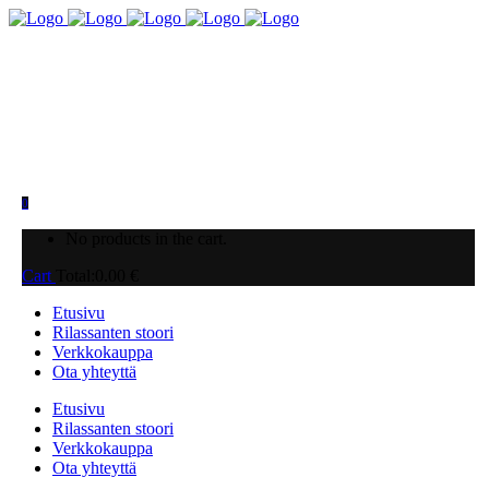
0
No products in the cart.
Cart
Total:
0.00
€
Etusivu
Rilassanten stoori
Verkkokauppa
Ota yhteyttä
Etusivu
Rilassanten stoori
Verkkokauppa
Ota yhteyttä