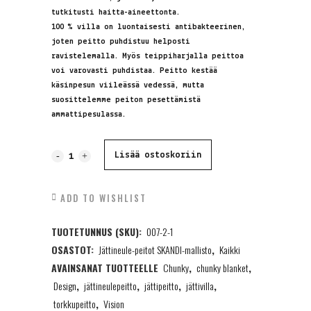
tutkitusti haitta-aineettonta.
100 % villa on luontaisesti antibakteerinen,
joten peitto puhdistuu helposti
ravistelemalla. Myös teippiharjalla peittoa
voi varovasti puhdistaa. Peitto kestää
käsinpesun viileässä vedessä, mutta
suosittelemme peiton pesettämistä
ammattipesulassa.
Jättineulepeitto,
Lisää ostoskoriin
100%
ADD TO WISHLIST
Villa,
TUOTETUNNUS (SKU):
007-2-1
Okra
OSASTOT:
Jättineule-peitot SKANDI-mallisto
,
Kaikki
90x130cm
AVAINSANAT TUOTTEELLE
Chunky
,
chunky blanket
,
quantity
Design
,
jättineulepeitto
,
jättipeitto
,
jättivilla
,
torkkupeitto
,
Vision