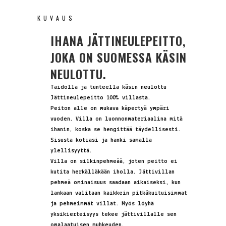
KUVAUS
IHANA JÄTTINEULEPEITTO,
JOKA ON SUOMESSA KÄSIN
NEULOTTU.
Taidolla ja tunteella käsin neulottu
Jättineulepeitto 100% villasta.
Peiton alle on mukava käpertyä ympäri
vuoden. Villa on luonnonmateriaalina mitä
ihanin, koska se hengittää täydellisesti.
Sisusta kotiasi ja hanki samalla
ylellisyyttä.
Villa on silkinpehmeää, joten peitto ei
kutita herkälläkään iholla. Jättivillan
pehmeä ominaisuus saadaan aikaiseksi, kun
lankaan valitaan kaikkein pitkäkuituisimmat
ja pehmeimmät villat. Myös löyhä
yksikierteisyys tekee jättivillalle sen
omalaatuisen muhkeuden.