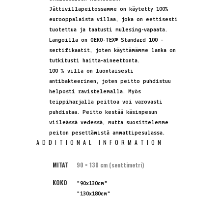
Jättivillapeitossamme on käytetty 100%
eurooppalaista villaa, joka on eettisesti
tuotettua ja taatusti mulesing-vapaata.
Langoilla on
OEKO-TEX® Standard 100 –
sertifikaatit, joten käyttämämme lanka on
tutkitusti haitta-aineettonta.
100 % villa on luontaisesti
antibakteerinen, joten peitto puhdistuu
helposti ravistelemalla. Myös
teippiharjalla peittoa voi varovasti
puhdistaa. Peitto kestää käsinpesun
viileässä vedessä, mutta suosittelemme
peiton pesettämistä ammattipesulassa.
ADDITIONAL INFORMATION
MITAT
90 × 130 cm (senttimetri)
KOKO
"90x130cm"
"130x180cm"