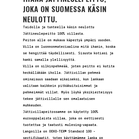
JOKA ON SUOMESSA KÄSIN
NEULOTTU.
Taidolla ja tunteella käsin neulottu
Jättineulepeitto 100% villasta.
Peiton alle on mukava käpertyä ympäri vuoden.
Villa on luonnonmateriaalina mitä ihanin, koska
se hengittää täydellisesti. Sisusta kotiasi ja
hanki samalla ylellisyyttä.
Villa on silkinpehmeää, joten peitto ei kutita
herkälläkään iholla. Jättivillan pehmeä
ominaisuus saadaan aikaiseksi, kun lankaan
valitaan kaikkein pitkäkuituisimmat ja
pehmeimmät villat. Myös löyhä yksikierteisyys
tekee jättivillalle sen omalaatuisen
muhkeuden.
Jättivillapeitossamme on käytetty 100%
eurooppalaista villaa, joka on eettisesti
tuotettua ja taatusti mulesing-vapaata.
Langoilla on
OEKO-TEX® Standard 100 –
sertifikaatit, joten käyttämämme lanka on