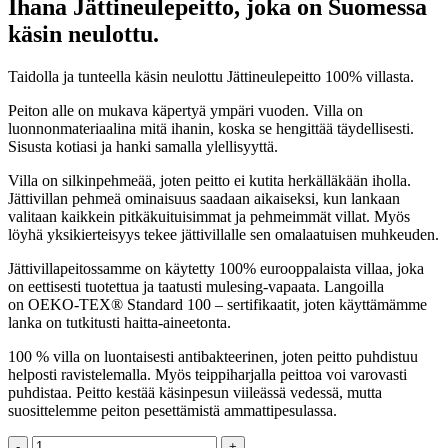
Ihana Jättineulepeitto, joka on Suomessa
käsin neulottu.
Taidolla ja tunteella käsin neulottu Jättineulepeitto 100% villasta.
Peiton alle on mukava käpertyä ympäri vuoden. Villa on
luonnonmateriaalina mitä ihanin, koska se hengittää täydellisesti.
Sisusta kotiasi ja hanki samalla ylellisyyttä.
Villa on silkinpehmeää, joten peitto ei kutita herkälläkään iholla.
Jättivillan pehmeä ominaisuus saadaan aikaiseksi, kun lankaan
valitaan kaikkein pitkäkuituisimmat ja pehmeimmät villat. Myös
löyhä yksikierteisyys tekee jättivillalle sen omalaatuisen muhkeuden.
Jättivillapeitossamme on käytetty 100% eurooppalaista villaa, joka
on eettisesti tuotettua ja taatusti mulesing-vapaata. Langoilla
on
OEKO-TEX® Standard 100 – sertifikaatit, joten käyttämämme
lanka on tutkitusti haitta-aineetonta.
100 % villa on luontaisesti antibakteerinen, joten peitto puhdistuu
helposti ravistelemalla. Myös teippiharjalla peittoa voi varovasti
puhdistaa. Peitto kestää käsinpesun viileässä vedessä, mutta
suosittelemme peiton pesettämistä ammattipesulassa.
Jättineulepeitto,