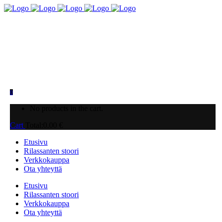
0
No products in the cart.
Cart
Total:
0.00
€
Etusivu
Rilassanten stoori
Verkkokauppa
Ota yhteyttä
Etusivu
Rilassanten stoori
Verkkokauppa
Ota yhteyttä