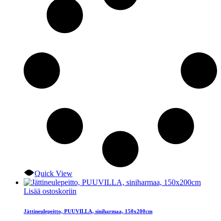
Quick View
Lisää ostoskoriin
Jättineulepeitto, PUUVILLA, siniharmaa, 150x200cm