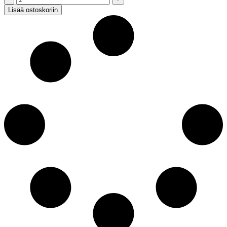
100%
Lisää ostoskoriin
Villa,
oranssi
90x130cm
quantity