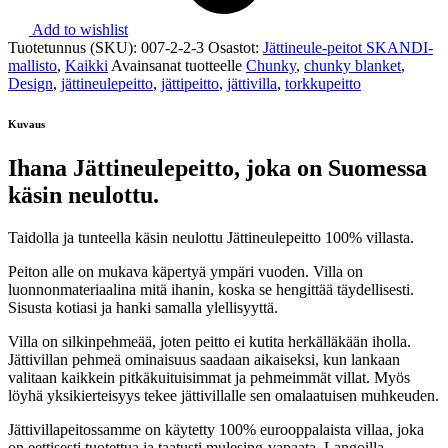
Add to wishlist
Tuotetunnus (SKU):
007-2-2-3
Osastot:
Jättineule-peitot SKANDI-
mallisto
,
Kaikki
Avainsanat tuotteelle
Chunky
,
chunky blanket
,
Design
,
jättineulepeitto
,
jättipeitto
,
jättivilla
,
torkkupeitto
Kuvaus
Ihana Jättineulepeitto, joka on Suomessa
käsin neulottu.
Taidolla ja tunteella käsin neulottu Jättineulepeitto 100% villasta.
Peiton alle on mukava käpertyä ympäri vuoden. Villa on
luonnonmateriaalina mitä ihanin, koska se hengittää täydellisesti.
Sisusta kotiasi ja hanki samalla ylellisyyttä.
Villa on silkinpehmeää, joten peitto ei kutita herkälläkään iholla.
Jättivillan pehmeä ominaisuus saadaan aikaiseksi, kun lankaan
valitaan kaikkein pitkäkuituisimmat ja pehmeimmät villat. Myös
löyhä yksikierteisyys tekee jättivillalle sen omalaatuisen muhkeuden.
Jättivillapeitossamme on käytetty 100% eurooppalaista villaa, joka
on eettisesti tuotettua ja taatusti mulesing-vapaata. Langoilla