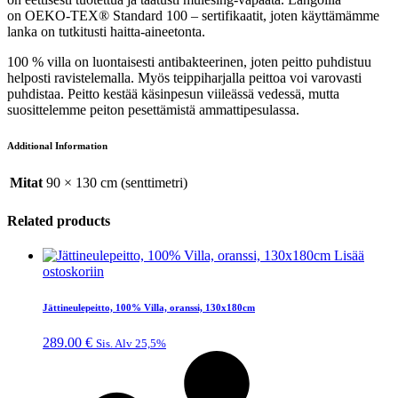
on
OEKO-TEX® Standard 100 – sertifikaatit, joten käyttämämme
lanka on tutkitusti haitta-aineetonta.
100 % villa on luontaisesti antibakteerinen, joten peitto puhdistuu
helposti ravistelemalla. Myös teippiharjalla peittoa voi varovasti
puhdistaa. Peitto kestää käsinpesun viileässä vedessä, mutta
suosittelemme peiton pesettämistä ammattipesulassa.
Additional Information
Mitat
90 × 130 cm (senttimetri)
Related products
Lisää
ostoskoriin
Jättineulepeitto, 100% Villa, oranssi, 130x180cm
289.00
€
Sis. Alv 25,5%