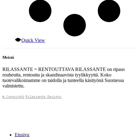
Quick View
Meistä
RILASSANTE = RENTOUTTAVA RILASSANTE on ripaus
rouheutta, rentoutta ja skandinaavista tyylikkyyttä. Koko
tuotevalikoimamme on taidolla ja tunteella käsityönä Suomessa
valmistettu.
© Copyright
Rilassante Designs
Etusivu