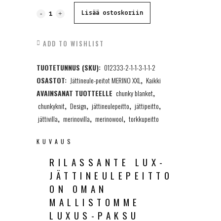
Jättineulepeitto,
Lisää ostoskoriin
MERINO
ADD TO WISHLIST
XXL,
TUOTETUNNUS (SKU):
012333-2-1-1-3-1-1-2
laventeli,
OSASTOT:
Jättineule-peitot MERINO XXL
,
Kaikki
120x180cm
AVAINSANAT TUOTTEELLE
chunky blanket
,
quantity
chunkyknit
,
Design
,
jättineulepeitto
,
jättipeitto
,
jättivilla
,
merinovilla
,
merinowool
,
torkkupeitto
KUVAUS
RILASSANTE LUX-
JÄTTINEULEPEITTO
ON OMAN
MALLISTOMME
LUXUS-PAKSU