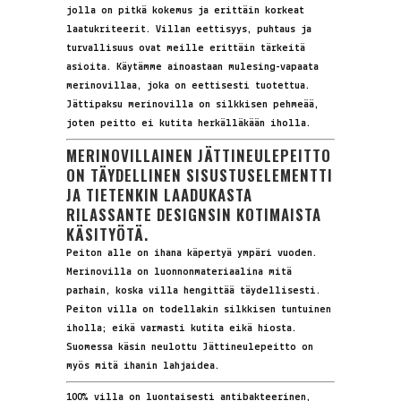
jolla on pitkä kokemus ja erittäin korkeat
laatukriteerit. Villan eettisyys, puhtaus ja
turvallisuus ovat meille erittäin tärkeitä
asioita. Käytämme ainoastaan mulesing-vapaata
merinovillaa, joka on eettisesti tuotettua.
Jättipaksu merinovilla on silkkisen pehmeää,
joten peitto ei kutita herkälläkään iholla.
MERINOVILLAINEN JÄTTINEULEPEITTO
ON TÄYDELLINEN SISUSTUSELEMENTTI
JA TIETENKIN LAADUKASTA
RILASSANTE DESIGNSIN KOTIMAISTA
KÄSITYÖTÄ.
Peiton alle on ihana käpertyä ympäri vuoden.
Merinovilla on luonnonmateriaalina mitä
parhain, koska villa hengittää täydellisesti.
Peiton villa on todellakin silkkisen tuntuinen
iholla; eikä varmasti kutita eikä hiosta.
Suomessa käsin neulottu Jättineulepeitto on
myös mitä ihanin lahjaidea.
100% villa on luontaisesti antibakteerinen,