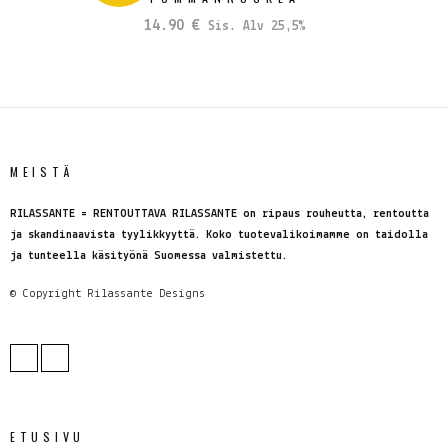
14.90
€
Sis. Alv 25,5%
MEISTÄ
RILASSANTE = RENTOUTTAVA RILASSANTE on ripaus rouheutta, rentoutta
ja skandinaavista tyylikkyyttä. Koko tuotevalikoimamme on taidolla
ja tunteella käsityönä Suomessa valmistettu.
© Copyright
Rilassante Designs
ETUSIVU