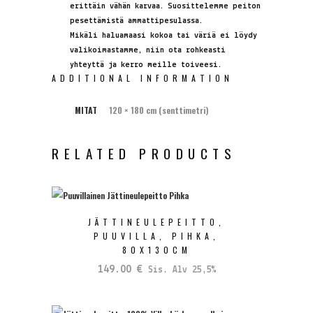
erittäin vähän karvaa. Suosittelemme peiton
pesettämistä ammattipesulassa.
Mikäli haluamaasi kokoa tai väriä ei löydy
valikoimastamme, niin ota rohkeasti
yhteyttä ja kerro meille toiveesi.
ADDITIONAL INFORMATION
MITAT
120 × 180 cm (senttimetri)
RELATED PRODUCTS
JÄTTINEULEPEITTO,
PUUVILLA, PIHKA,
80X130CM
149.00
€
Sis. Alv 25,5%