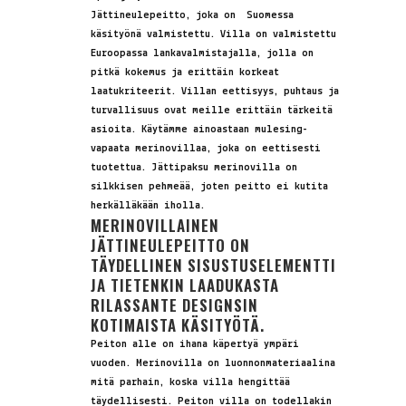
Jättineulepeitto, joka on Suomessa
käsityönä valmistettu. Villa on valmistettu
Euroopassa lankavalmistajalla, jolla on
pitkä kokemus ja erittäin korkeat
laatukriteerit. Villan eettisyys, puhtaus ja
turvallisuus ovat meille erittäin tärkeitä
asioita. Käytämme ainoastaan mulesing-
vapaata merinovillaa, joka on eettisesti
tuotettua. Jättipaksu merinovilla on
silkkisen pehmeää, joten peitto ei kutita
herkälläkään iholla.
MERINOVILLAINEN
JÄTTINEULEPEITTO ON
TÄYDELLINEN SISUSTUSELEMENTTI
JA TIETENKIN LAADUKASTA
RILASSANTE DESIGNSIN
KOTIMAISTA KÄSITYÖTÄ.
Peiton alle on ihana käpertyä ympäri
vuoden. Merinovilla on luonnonmateriaalina
mitä parhain, koska villa hengittää
täydellisesti. Peiton villa on todellakin