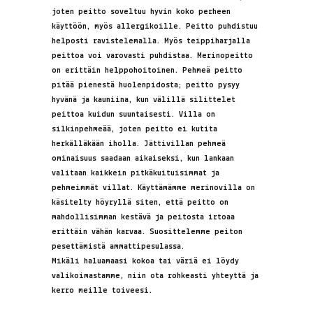
joten peitto soveltuu hyvin koko perheen
käyttöön, myös allergikoille. Peitto puhdistuu
helposti ravistelemalla. Myös teippiharjalla
peittoa voi varovasti puhdistaa. Merinopeitto
on erittäin helppohoitoinen. Pehmeä peitto
pitää pienestä huolenpidosta; peitto pysyy
hyvänä ja kauniina, kun välillä silittelet
peittoa kuidun suuntaisesti. Villa on
silkinpehmeää, joten peitto ei kutita
herkälläkään iholla. Jättivillan pehmeä
ominaisuus saadaan aikaiseksi, kun lankaan
valitaan kaikkein pitkäkuituisimmat ja
pehmeimmät villat. Käyttämämme merinovilla on
käsitelty höyryllä siten, että peitto on
mahdollisimman kestävä ja peitosta irtoaa
erittäin vähän karvaa. Suosittelemme peiton
pesettämistä ammattipesulassa.
Mikäli haluamaasi kokoa tai väriä ei löydy
valikoimastamme, niin ota rohkeasti yhteyttä ja
kerro meille toiveesi.