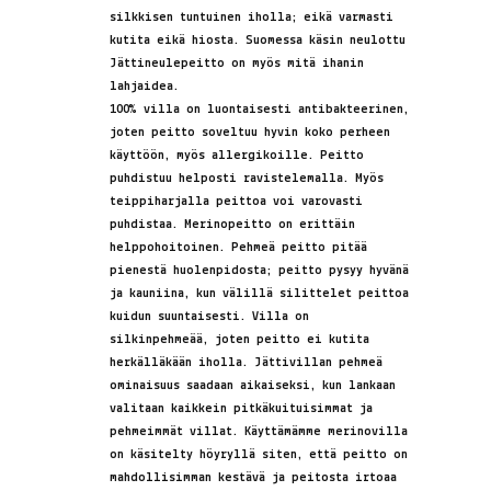
silkkisen tuntuinen iholla; eikä varmasti
kutita eikä hiosta. Suomessa käsin neulottu
Jättineulepeitto on myös mitä ihanin
lahjaidea.
100% villa on luontaisesti antibakteerinen,
joten peitto soveltuu hyvin koko perheen
käyttöön, myös allergikoille. Peitto
puhdistuu helposti ravistelemalla. Myös
teippiharjalla peittoa voi varovasti
puhdistaa. Merinopeitto on erittäin
helppohoitoinen. Pehmeä peitto pitää
pienestä huolenpidosta; peitto pysyy hyvänä
ja kauniina, kun välillä silittelet peittoa
kuidun suuntaisesti. Villa on
silkinpehmeää, joten peitto ei kutita
herkälläkään iholla. Jättivillan pehmeä
ominaisuus saadaan aikaiseksi, kun lankaan
valitaan kaikkein pitkäkuituisimmat ja
pehmeimmät villat. Käyttämämme merinovilla
on käsitelty höyryllä siten, että peitto on
mahdollisimman kestävä ja peitosta irtoaa