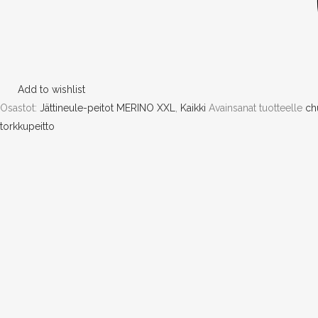
Add to wishlist
Osastot:
Jättineule-peitot MERINO XXL
,
Kaikki
Avainsanat tuotteelle
ch
torkkupeitto