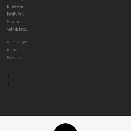
tunteella
käsityönä
Suomessa
valmistettu.
© Copyright
Rilassante
Designs