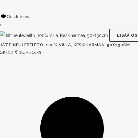
Quick View
LISÄÄ O
JÄTTINEULEPEITTO, 100% VILLA, KESKIHARMAA, 90X130CM
149.00
€
Sis. Alv 25,5%