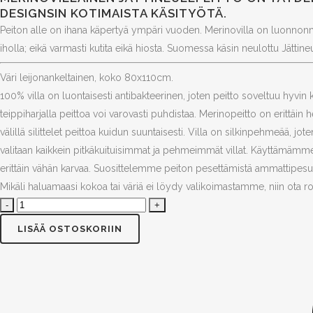
DESIGNSIN KOTIMAISTA KÄSITYÖTÄ.
Peiton alle on ihana käpertyä ympäri vuoden. Merinovilla on luonnonmater
iholla; eikä varmasti kutita eikä hiosta. Suomessa käsin neulottu Jättin
Väri leijonankeltainen, koko 80x110cm.
100% villa on luontaisesti antibakteerinen, joten peitto soveltuu hyvi
teippiharjalla peittoa voi varovasti puhdistaa. Merinopeitto on erittäi
välillä silittelet peittoa kuidun suuntaisesti. Villa on silkinpehmeää, jo
valitaan kaikkein pitkäkuituisimmat ja pehmeimmät villat. Käyttämämme 
erittäin vähän karvaa. Suosittelemme peiton pesettämistä ammattipesu
Mikäli haluamaasi kokoa tai väriä ei löydy valikoimastamme, niin ota roh
Jättineulepeitto,
MERINO
LISÄÄ OSTOSKORIIN
XXL,
leijonankeltainen,
80x110cm
quantity