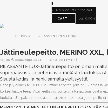
0
No products in the cart.
Total:
0.00
€
CART
ETUSIVU
RILASSANTEN STOORI
Jättineulepeitto, MERINO XXL,
145.00
€
VERKKOKAUPPA
OTA YHTEYTTÄ
Sis. Alv 25,5%
RILASSANTE LUX-Jättineulepeitto on oman mallis
superpaksusta ja pehmeästä 100%:sta laadukkaasta m
Sisusta kotiasi ja hanki samalla ylellisyyttä.
Upea ja ylellinen 100% LUXUS Jättineulepeitto, joka on Suomessa käsity
korkeat laatukriteerit. Villan eettisyys, puhtaus ja turvallisuus ovat me
tuotettua. Jättipaksu merinovilla on silkkisen pehmeää, joten peitto ei k
MERINOVILLAINEN JÄTTINEULEPEITTO ON TÄYDE