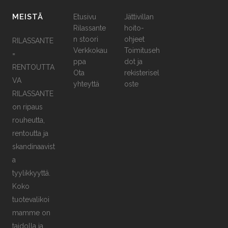
MEISTÄ
Etusivu
Jättivillan
Rilassante
hoito-
n stoori
ohjeet
RILASSANTE
Verkkokau
Toimituseh
=
ppa
dot ja
RENTOUTTA
Ota
rekisterisel
VA
yhteyttä
oste
RILASSANTE
on ripaus
rouheutta,
rentoutta ja
skandinaavist
a
tyylikkyyttä.
Koko
tuotevalikoi
mamme on
taidolla ja