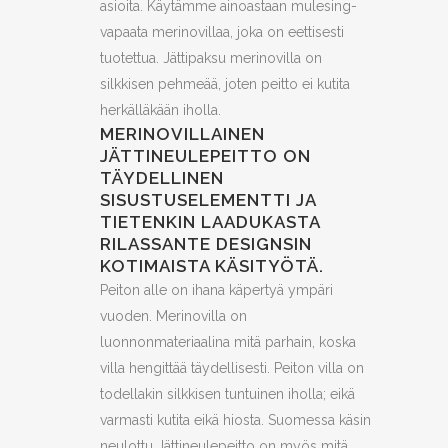
asioita. Käytämme ainoastaan mulesing-
vapaata merinovillaa, joka on eettisesti
tuotettua. Jättipaksu merinovilla on
silkkisen pehmeää, joten peitto ei kutita
herkälläkään iholla.
MERINOVILLAINEN
JÄTTINEULEPEITTO ON
TÄYDELLINEN
SISUSTUSELEMENTTI JA
TIETENKIN LAADUKASTA
RILASSANTE DESIGNSIN
KOTIMAISTA KÄSITYÖTÄ.
Peiton alle on ihana käpertyä ympäri
vuoden. Merinovilla on
luonnonmateriaalina mitä parhain, koska
villa hengittää täydellisesti. Peiton villa on
todellakin silkkisen tuntuinen iholla; eikä
varmasti kutita eikä hiosta. Suomessa käsin
neulottu Jättineulepeitto on myös mitä