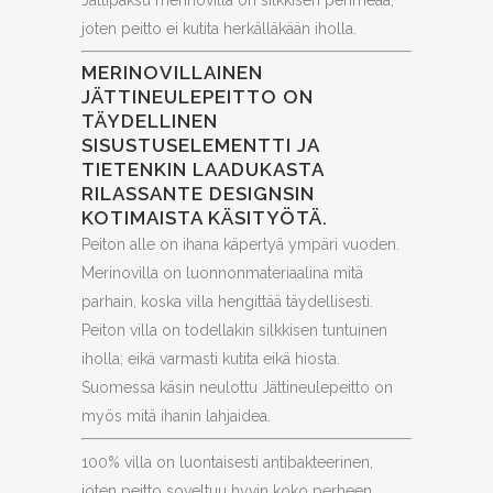
Jättipaksu merinovilla on silkkisen pehmeää,
joten peitto ei kutita herkälläkään iholla.
MERINOVILLAINEN
JÄTTINEULEPEITTO ON
TÄYDELLINEN
SISUSTUSELEMENTTI JA
TIETENKIN LAADUKASTA
RILASSANTE DESIGNSIN
KOTIMAISTA KÄSITYÖTÄ.
Peiton alle on ihana käpertyä ympäri vuoden.
Merinovilla on luonnonmateriaalina mitä
parhain, koska villa hengittää täydellisesti.
Peiton villa on todellakin silkkisen tuntuinen
iholla; eikä varmasti kutita eikä hiosta.
Suomessa käsin neulottu Jättineulepeitto on
myös mitä ihanin lahjaidea.
100% villa on luontaisesti antibakteerinen,
joten peitto soveltuu hyvin koko perheen