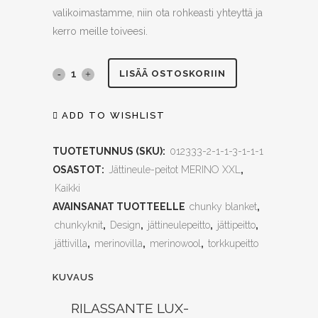
valikoimastamme, niin ota rohkeasti yhteyttä ja
kerro meille toiveesi.
Jättineulepeitto,
LISÄÄ OSTOSKORIIN
MERINO
ADD TO WISHLIST
XXL,
TUOTETUNNUS (SKU):
012333-2-1-1-3-1-1-1
pinkki,
OSASTOT:
Jättineule-peitot MERINO XXL
,
90x150cm
Kaikki
quantity
AVAINSANAT TUOTTEELLE
chunky blanket
,
chunkyknit
,
Design
,
jättineulepeitto
,
jättipeitto
,
jättivilla
,
merinovilla
,
merinowool
,
torkkupeitto
KUVAUS
RILASSANTE LUX-