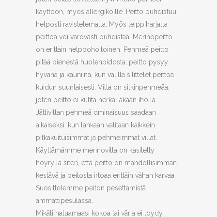
käyttöön, myös allergikoille. Peitto puhdistuu
helposti ravistelemalla. Myös teippiharjalla
peittoa voi varovasti puhdistaa. Merinopeitto
on erittäin helppohoitoinen. Pehmeä peitto
pitää pienestä huolenpidosta; peitto pysyy
hyvänä ja kauniina, kun välillä silittelet peittoa
kuidun suuntaisesti. Villa on silkinpehmeää,
joten peitto ei kutita herkälläkään iholla.
Jättivillan pehmeä ominaisuus saadaan
aikaiseksi, kun lankaan valitaan kaikkein
pitkäkuituisimmat ja pehmeimmät villat.
Käyttämämme merinovilla on käsitelty
höyryllä siten, että peitto on mahdollisimman
kestävä ja peitosta irtoaa erittäin vähän karvaa.
Suosittelemme peiton pesettämistä
ammattipesulassa.
Mikäli haluamaasi kokoa tai väriä ei löydy