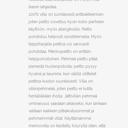
ihanin lahjaidea.
100% villa on luontaisesti antibakteerinen,
joten peitto soveltuu hyvin koko perheen
käyttöön, myös allergikoille. Peitto
puhdistuu helposti ravistelemalla. Myös
teippiharjalla peittoa voi varovasti
puhdistaa. Merinopeitto on erittäin
helppohoitoinen. Pehmeä peitto pitää
pienestä huolenpidosta; peitto pysyy
hyvänä ja kauniina, kun välillä silittelet
peittoa kuidun suuntaisesti. Villa on
silkinpehmeää, joten peitto ei kutita
herkälläkään iholla. Jättivillan pehmeä
ominaisuus saadaan aikaiseksi, kun lankaan
valitaan kaikkein pitkäkuituisimmat ja
pehmeimmät villat. Käyttämämme
merinovilla on käsitelty höyryllä siten, että