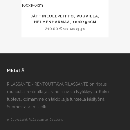
JÄTTINEULEPEITTO, PUUVILLA,
HELMENHARMAA, 100X150CM
210.00
€
Sis. Alv 25,5%
MEISTÄ
RILASSANTE = RENTOUTTAVA RILASSANTE on ripaus
rouheutta, rentoutta ja skandinaavista tyylikkyyttä. Koko
tuotevalikoimamme on taidolla ja tunteella käsityönä
Suomessa valmistettu.
© Copyright
Rilassante Designs