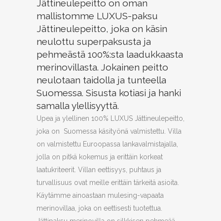
Jättineulepeitto on oman
mallistomme LUXUS-paksu
Jättineulepeitto, joka on käsin
neulottu superpaksusta ja
pehmeästä 100%:sta laadukkaasta
merinovillasta. Jokainen peitto
neulotaan taidolla ja tunteella
Suomessa. Sisusta kotiasi ja hanki
samalla ylellisyyttä.
Upea ja ylellinen 100% LUXUS Jättineulepeitto,
joka on Suomessa käsityönä valmistettu. Villa
on valmistettu Euroopassa lankavalmistajalla,
jolla on pitkä kokemus ja erittäin korkeat
laatukriteerit. Villan eettisyys, puhtaus ja
turvallisuus ovat meille erittäin tärkeitä asioita.
Käytämme ainoastaan mulesing-vapaata
merinovillaa, joka on eettisesti tuotettua.