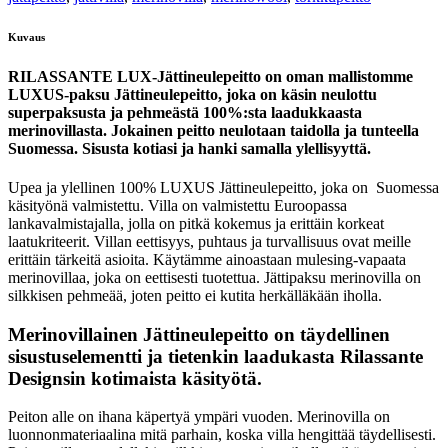
Kuvaus
RILASSANTE LUX-Jättineulepeitto on oman mallistomme
LUXUS-paksu Jättineulepeitto, joka on käsin neulottu
superpaksusta ja pehmeästä 100%:sta laadukkaasta
merinovillasta. Jokainen peitto neulotaan taidolla ja tunteella
Suomessa. Sisusta kotiasi ja hanki samalla ylellisyyttä.
Upea ja ylellinen 100% LUXUS Jättineulepeitto, joka on Suomessa
käsityönä valmistettu. Villa on valmistettu Euroopassa
lankavalmistajalla, jolla on pitkä kokemus ja erittäin korkeat
laatukriteerit. Villan eettisyys, puhtaus ja turvallisuus ovat meille
erittäin tärkeitä asioita. Käytämme ainoastaan mulesing-vapaata
merinovillaa, joka on eettisesti tuotettua. Jättipaksu merinovilla on
silkkisen pehmeää, joten peitto ei kutita herkälläkään iholla.
Merinovillainen Jättineulepeitto on täydellinen
sisustuselementti ja tietenkin laadukasta Rilassante
Designsin kotimaista käsityötä.
Peiton alle on ihana käpertyä ympäri vuoden. Merinovilla on
luonnonmateriaalina mitä parhain, koska villa hengittää täydellisesti.