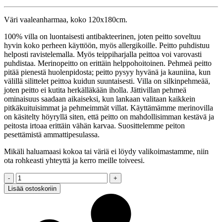
Väri vaaleanharmaa, koko 120x180cm.
100% villa on luontaisesti antibakteerinen, joten peitto soveltuu
hyvin koko perheen käyttöön, myös allergikoille. Peitto puhdistuu
helposti ravistelemalla. Myös teippiharjalla peittoa voi varovasti
puhdistaa. Merinopeitto on erittäin helppohoitoinen. Pehmeä peitto
pitää pienestä huolenpidosta; peitto pysyy hyvänä ja kauniina, kun
välillä silittelet peittoa kuidun suuntaisesti. Villa on silkinpehmeää,
joten peitto ei kutita herkälläkään iholla. Jättivillan pehmeä
ominaisuus saadaan aikaiseksi, kun lankaan valitaan kaikkein
pitkäkuituisimmat ja pehmeimmät villat. Käyttämämme merinovilla
on käsitelty höyryllä siten, että peitto on mahdollisimman kestävä ja
peitosta irtoaa erittäin vähän karvaa. Suosittelemme peiton
pesettämistä ammattipesulassa.
Mikäli haluamaasi kokoa tai väriä ei löydy valikoimastamme, niin
ota rohkeasti yhteyttä ja kerro meille toiveesi.
Jättineulepeitto,
MERINO
Lisää ostoskoriin
XXL,
vaaleanharmaa,
120x180cm
quantity