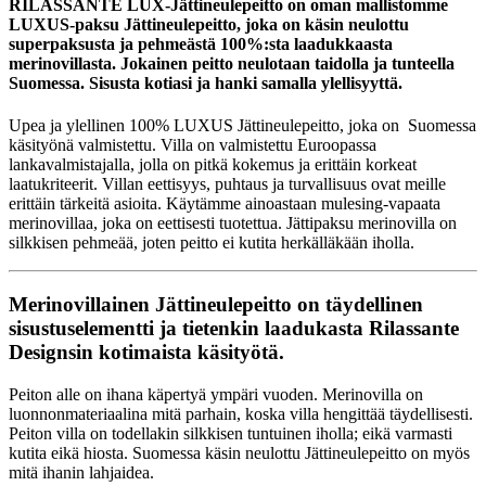
RILASSANTE LUX-Jättineulepeitto on oman mallistomme
LUXUS-paksu Jättineulepeitto, joka on käsin neulottu
superpaksusta ja pehmeästä 100%:sta laadukkaasta
merinovillasta. Jokainen peitto neulotaan taidolla ja tunteella
Suomessa. Sisusta kotiasi ja hanki samalla ylellisyyttä.
Upea ja ylellinen 100% LUXUS Jättineulepeitto, joka on Suomessa
käsityönä valmistettu. Villa on valmistettu Euroopassa
lankavalmistajalla, jolla on pitkä kokemus ja erittäin korkeat
laatukriteerit. Villan eettisyys, puhtaus ja turvallisuus ovat meille
erittäin tärkeitä asioita. Käytämme ainoastaan mulesing-vapaata
merinovillaa, joka on eettisesti tuotettua. Jättipaksu merinovilla on
silkkisen pehmeää, joten peitto ei kutita herkälläkään iholla.
Merinovillainen Jättineulepeitto on täydellinen
sisustuselementti ja tietenkin laadukasta Rilassante
Designsin kotimaista käsityötä.
Peiton alle on ihana käpertyä ympäri vuoden. Merinovilla on
luonnonmateriaalina mitä parhain, koska villa hengittää täydellisesti.
Peiton villa on todellakin silkkisen tuntuinen iholla; eikä varmasti
kutita eikä hiosta. Suomessa käsin neulottu Jättineulepeitto on myös
mitä ihanin lahjaidea.