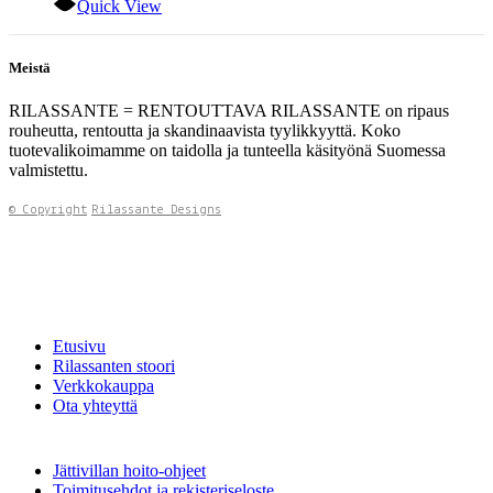
Quick View
Meistä
RILASSANTE = RENTOUTTAVA RILASSANTE on ripaus
rouheutta, rentoutta ja skandinaavista tyylikkyyttä. Koko
tuotevalikoimamme on taidolla ja tunteella käsityönä Suomessa
valmistettu.
© Copyright
Rilassante Designs
Etusivu
Rilassanten stoori
Verkkokauppa
Ota yhteyttä
Jättivillan hoito-ohjeet
Toimitusehdot ja rekisteriseloste