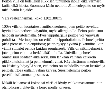
Peiton villa on todellakin silkkisen tuntuinen iholla; eikä varmasti
kutita eikä hiosta. Suomessa käsin neulottu Jättineulepeitto on myös
mitä ihanin lahjaidea.
Väri vaaleanharmaa, koko 120x180cm.
100% villa on luontaisesti antibakteerinen, joten peitto soveltuu
hyvin koko perheen käyttöön, myös allergikoille. Peitto puhdistuu
helposti ravistelemalla. Myös teippiharjalla peittoa voi varovasti
puhdistaa. Merinopeitto on erittäin helppohoitoinen. Pehmeä peitto
pitää pienestä huolenpidosta; peitto pysyy hyvänä ja kauniina, kun
välillä silittelet peittoa kuidun suuntaisesti. Villa on silkinpehmeää,
joten peitto ei kutita herkälläkään iholla. Jättivillan pehmeä
ominaisuus saadaan aikaiseksi, kun lankaan valitaan kaikkein
pitkäkuituisimmat ja pehmeimmät villat. Käyttämämme merinovilla
on käsitelty höyryllä siten, että peitto on mahdollisimman kestävä ja
peitosta irtoaa erittäin vähän karvaa. Suosittelemme peiton
pesettämistä ammattipesulassa.
Mikäli haluamaasi kokoa tai väriä ei löydy valikoimastamme, niin
ota rohkeasti yhteyttä ja kerro meille toiveesi.