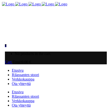
0
No products in the cart.
Cart
Total:
0.00
€
Etusivu
Rilassanten stoori
Verkkokauppa
Ota yhteyttä
Etusivu
Rilassanten stoori
Verkkokauppa
Ota yhteyttä