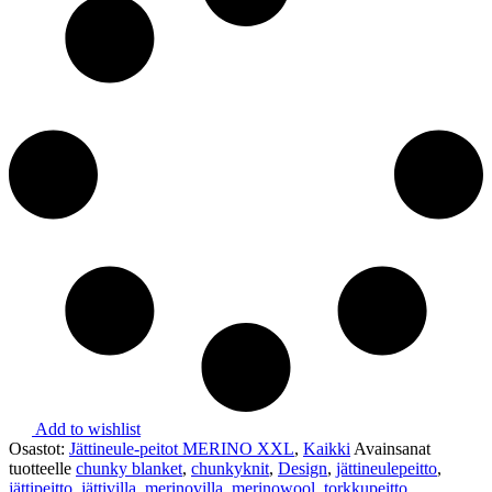
Add to wishlist
Osastot:
Jättineule-peitot MERINO XXL
,
Kaikki
Avainsanat
tuotteelle
chunky blanket
,
chunkyknit
,
Design
,
jättineulepeitto
,
jättipeitto
,
jättivilla
,
merinovilla
,
merinowool
,
torkkupeitto