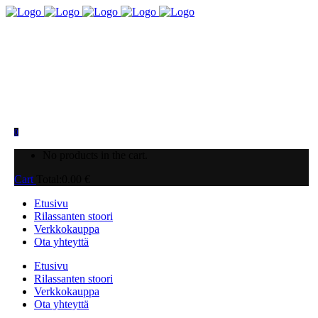
0
No products in the cart.
Cart
Total:
0.00
€
Etusivu
Rilassanten stoori
Verkkokauppa
Ota yhteyttä
Etusivu
Rilassanten stoori
Verkkokauppa
Ota yhteyttä