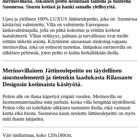
merinovillasta. Jokainen peitto neulotaan taidolla ja tunteella
Suomessa. Sisusta kotiasi ja hanki samalla ylellisyyttä.
Upea ja ylellinen 100% LUXUS Jättineulepeitto, joka on Suomessa
käsityönä valmistettu. Villa on valmistettu Euroopassa
lankavalmistajalla, jolla on pitkä kokemus ja erittäin korkeat
laatukriteerit. Villan eettisyys, puhtaus ja turvallisuus ovat meille
erittäin tärkeitä asioita. Käytämme ainoastaan mulesing-vapaata
merinovillaa, joka on eettisesti tuotettua. Jättipaksu merinovilla on
silkkisen pehmeää, joten peitto ei kutita herkälläkään iholla.
Merinovillainen Jättineulepeitto on täydellinen
sisustuselementti ja tietenkin laadukasta Rilassante
Designsin kotimaista käsityötä.
Peiton alle on ihana käpertyä ympäri vuoden. Merinovilla on
luonnonmateriaalina mitä parhain, koska villa hengittää täydellisesti.
Peiton villa on todellakin silkkisen tuntuinen iholla; eikä varmasti
kutita eikä hiosta. Suomessa käsin neulottu Jättineulepeitto on myös
mitä ihanin lahjaidea.
Väri siniharmaa, koko 120x180cm.