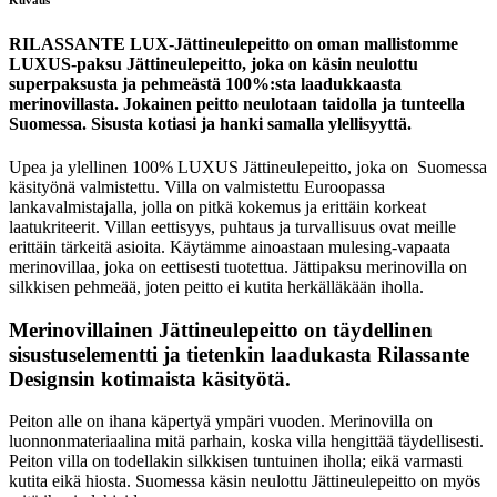
RILASSANTE LUX-Jättineulepeitto on oman mallistomme
LUXUS-paksu Jättineulepeitto, joka on käsin neulottu
superpaksusta ja pehmeästä 100%:sta laadukkaasta
merinovillasta. Jokainen peitto neulotaan taidolla ja tunteella
Suomessa. Sisusta kotiasi ja hanki samalla ylellisyyttä.
Upea ja ylellinen 100% LUXUS Jättineulepeitto, joka on Suomessa
käsityönä valmistettu. Villa on valmistettu Euroopassa
lankavalmistajalla, jolla on pitkä kokemus ja erittäin korkeat
laatukriteerit. Villan eettisyys, puhtaus ja turvallisuus ovat meille
erittäin tärkeitä asioita. Käytämme ainoastaan mulesing-vapaata
merinovillaa, joka on eettisesti tuotettua. Jättipaksu merinovilla on
silkkisen pehmeää, joten peitto ei kutita herkälläkään iholla.
Merinovillainen Jättineulepeitto on täydellinen
sisustuselementti ja tietenkin laadukasta Rilassante
Designsin kotimaista käsityötä.
Peiton alle on ihana käpertyä ympäri vuoden. Merinovilla on
luonnonmateriaalina mitä parhain, koska villa hengittää täydellisesti.
Peiton villa on todellakin silkkisen tuntuinen iholla; eikä varmasti
kutita eikä hiosta. Suomessa käsin neulottu Jättineulepeitto on myös