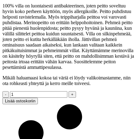
100% villa on luontaisesti antibakteerinen, joten peitto soveltuu
hyvin koko perheen käyttöön, myös allergikoille. Peitto puhdistuu
helposti ravistelemalla. Myös teippiharjalla peittoa voi varovasti
puhdistaa. Merinopeitto on erittäin helppohoitoinen. Pehmeä peitto
pitää pienestä huolenpidosta; peitto pysyy hyvänä ja kauniina, kun
välillä silittelet peittoa kuidun suuntaisesti. Villa on silkinpehmeää,
joten peitto ei kutita herkälläkään iholla. Jättivillan pehmeä
ominaisuus saadaan aikaiseksi, kun lankaan valitaan kaikkein
pitkäkuituisimmat ja pehmeimmät villat. Käyttämämme merinovilla
on käsitelty höyryllä siten, että peitto on mahdollisimman kestävä ja
peitosta irtoaa erittäin vähän karvaa. Suosittelemme peiton
pesettämistä ammattipesulassa.
Mikäli haluamaasi kokoa tai väriä ei löydy valikoimastamme, niin
ota rohkeasti yhteyttä ja kerro meille toiveesi.
Jättineulepeitto,
MERINO
Lisää ostoskoriin
XXL,
siniharmaa,
120x180cm
quantity