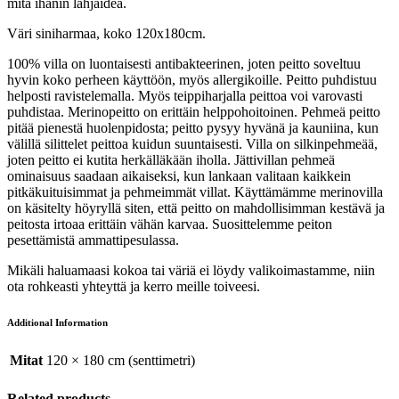
mitä ihanin lahjaidea.
Väri siniharmaa, koko 120x180cm.
100% villa on luontaisesti antibakteerinen, joten peitto soveltuu
hyvin koko perheen käyttöön, myös allergikoille. Peitto puhdistuu
helposti ravistelemalla. Myös teippiharjalla peittoa voi varovasti
puhdistaa. Merinopeitto on erittäin helppohoitoinen. Pehmeä peitto
pitää pienestä huolenpidosta; peitto pysyy hyvänä ja kauniina, kun
välillä silittelet peittoa kuidun suuntaisesti. Villa on silkinpehmeää,
joten peitto ei kutita herkälläkään iholla. Jättivillan pehmeä
ominaisuus saadaan aikaiseksi, kun lankaan valitaan kaikkein
pitkäkuituisimmat ja pehmeimmät villat. Käyttämämme merinovilla
on käsitelty höyryllä siten, että peitto on mahdollisimman kestävä ja
peitosta irtoaa erittäin vähän karvaa. Suosittelemme peiton
pesettämistä ammattipesulassa.
Mikäli haluamaasi kokoa tai väriä ei löydy valikoimastamme, niin
ota rohkeasti yhteyttä ja kerro meille toiveesi.
Additional Information
Mitat
120 × 180 cm (senttimetri)
Related products