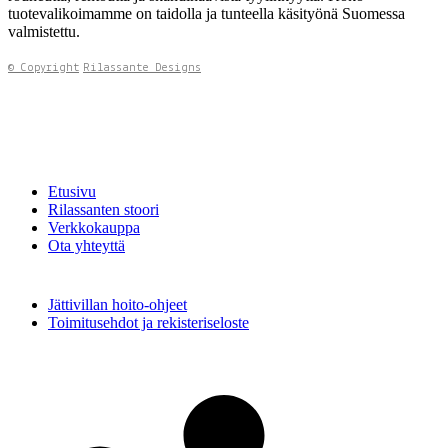
tuotevalikoimamme on taidolla ja tunteella käsityönä Suomessa
valmistettu.
© Copyright
Rilassante Designs
Etusivu
Rilassanten stoori
Verkkokauppa
Ota yhteyttä
Jättivillan hoito-ohjeet
Toimitusehdot ja rekisteriseloste