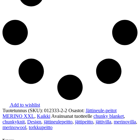
Add to wishlist
Tuotetunnus (SKU):
012333-2-2
Osastot:
Jättineule-peitot
MERINO XXL
,
Kaikki
Avainsanat tuotteelle
chunky blanket
,
chunkyknit
,
Design
,
jättineulepeitto
,
jättipeitto
,
jättivilla
,
merinovilla
,
merinowool
,
torkkupeitto
Kuvaus