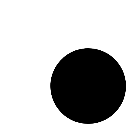
XXL,
helmenharmaa,
90x150cm
quantity