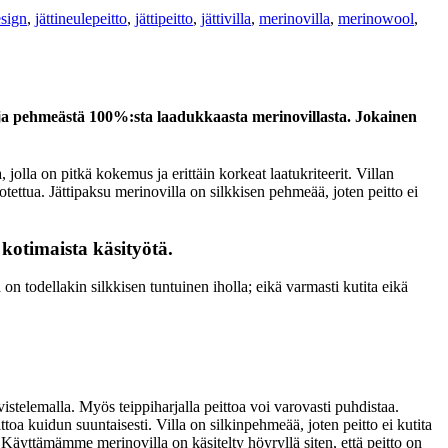
sign
,
jättineulepeitto
,
jättipeitto
,
jättivilla
,
merinovilla
,
merinowool
,
 pehmeästä 100%:sta laadukkaasta merinovillasta. Jokainen
lla on pitkä kokemus ja erittäin korkeat laatukriteerit. Villan
otettua. Jättipaksu merinovilla on silkkisen pehmeää, joten peitto ei
 kotimaista käsityötä.
on todellakin silkkisen tuntuinen iholla; eikä varmasti kutita eikä
istelemalla. Myös teippiharjalla peittoa voi varovasti puhdistaa.
ttoa kuidun suuntaisesti. Villa on silkinpehmeää, joten peitto ei kutita
 Käyttämämme merinovilla on käsitelty höyryllä siten, että peitto on