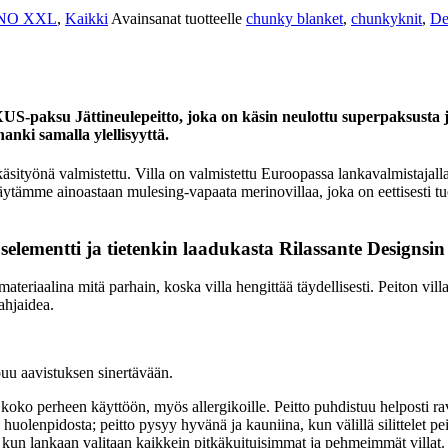
RINO XXL
,
Kaikki
Avainsanat tuotteelle
chunky blanket
,
chunkyknit
,
De
ksu Jättineulepeitto, joka on käsin neulottu superpaksusta ja
hanki samalla ylellisyyttä.
önä valmistettu. Villa on valmistettu Euroopassa lankavalmistajalla, jo
. Käytämme ainoastaan mulesing-vapaata merinovillaa, joka on eettisesti tu
uselementti ja tietenkin laadukasta Rilassante Designsin
riaalina mitä parhain, koska villa hengittää täydellisesti. Peiton villa 
ahjaidea.
uu aavistuksen sinertävään.
 koko perheen käyttöön, myös allergikoille. Peitto puhdistuu helposti rav
uolenpidosta; peitto pysyy hyvänä ja kauniina, kun välillä silittelet pei
, kun lankaan valitaan kaikkein pitkäkuituisimmat ja pehmeimmät villat.