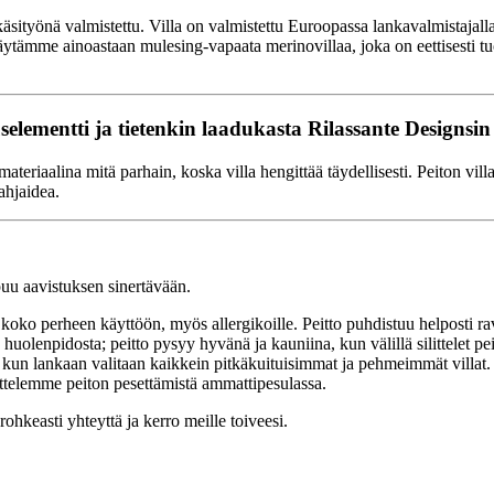
önä valmistettu. Villa on valmistettu Euroopassa lankavalmistajalla, jo
. Käytämme ainoastaan mulesing-vapaata merinovillaa, joka on eettisesti tu
uselementti ja tietenkin laadukasta Rilassante Designsin
riaalina mitä parhain, koska villa hengittää täydellisesti. Peiton villa 
ahjaidea.
uu aavistuksen sinertävään.
 koko perheen käyttöön, myös allergikoille. Peitto puhdistuu helposti rav
uolenpidosta; peitto pysyy hyvänä ja kauniina, kun välillä silittelet pei
, kun lankaan valitaan kaikkein pitkäkuituisimmat ja pehmeimmät villat.
ittelemme peiton pesettämistä ammattipesulassa.
ohkeasti yhteyttä ja kerro meille toiveesi.