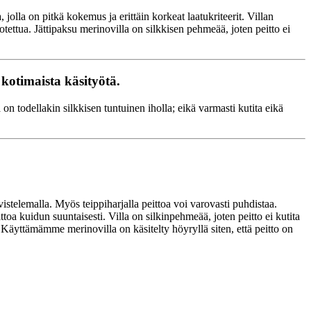
lla on pitkä kokemus ja erittäin korkeat laatukriteerit. Villan
otettua. Jättipaksu merinovilla on silkkisen pehmeää, joten peitto ei
 kotimaista käsityötä.
on todellakin silkkisen tuntuinen iholla; eikä varmasti kutita eikä
istelemalla. Myös teippiharjalla peittoa voi varovasti puhdistaa.
ttoa kuidun suuntaisesti. Villa on silkinpehmeää, joten peitto ei kutita
 Käyttämämme merinovilla on käsitelty höyryllä siten, että peitto on