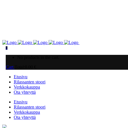
0
No products in the cart.
Cart
Total:
0.00
€
Etusivu
Rilassanten stoori
Verkkokauppa
Ota yhteyttä
Etusivu
Rilassanten stoori
Verkkokauppa
Ota yhteyttä