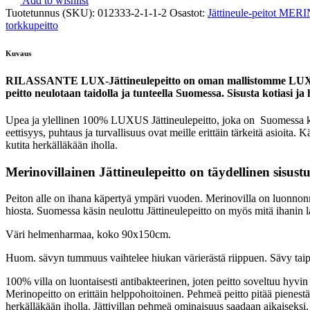
Add to wishlist
Tuotetunnus (SKU):
012333-2-1-1-2
Osastot:
Jättineule-peitot ME
torkkupeitto
Kuvaus
RILASSANTE LUX-Jättineulepeitto on oman mallistomme LUXUS-pa
peitto neulotaan taidolla ja tunteella Suomessa. Sisusta kotiasi ja 
Upea ja ylellinen 100% LUXUS Jättineulepeitto, joka on Suomessa käsity
eettisyys, puhtaus ja turvallisuus ovat meille erittäin tärkeitä asioita
kutita herkälläkään iholla.
Merinovillainen Jättineulepeitto on täydellinen sisust
Peiton alle on ihana käpertyä ympäri vuoden. Merinovilla on luonnonmate
hiosta. Suomessa käsin neulottu Jättineulepeitto on myös mitä ihanin l
Väri helmenharmaa, koko 90x150cm.
Huom. sävyn tummuus vaihtelee hiukan värierästä riippuen. Sävy taip
100% villa on luontaisesti antibakteerinen, joten peitto soveltuu hyvin
Merinopeitto on erittäin helppohoitoinen. Pehmeä peitto pitää pienestä h
herkälläkään iholla. Jättivillan pehmeä ominaisuus saadaan aikaiseksi