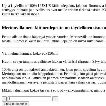
Upea ja ylellinen 100% LUXUS Jättineulepeitto, joka on Suomessa käsity
eettisyys, puhtaus ja turvallisuus ovat meille erittäin tärkeitä asioita
kutita herkälläkään iholla.
Merinovillainen Jättineulepeitto on täydellinen sisust
Peiton alle on ihana käpertyä ympäri vuoden. Merinovilla on luonnonmate
hiosta. Suomessa käsin neulottu Jättineulepeitto on myös mitä ihanin l
Väri helmenharmaa, koko 90x150cm.
Huom. sävyn tummuus vaihtelee hiukan värierästä riippuen. Sävy taip
100% villa on luontaisesti antibakteerinen, joten peitto soveltuu hyvin
Merinopeitto on erittäin helppohoitoinen. Pehmeä peitto pitää pienestä h
herkälläkään iholla. Jättivillan pehmeä ominaisuus saadaan aikaiseksi
mahdollisimman kestävä ja peitosta irtoaa erittäin vähän karvaa. Suos
Mikäli haluamaasi kokoa tai väriä ei löydy valikoimastamme, niin ota r
Jättineulepeitto,
MERINO
Lisää ostoskoriin