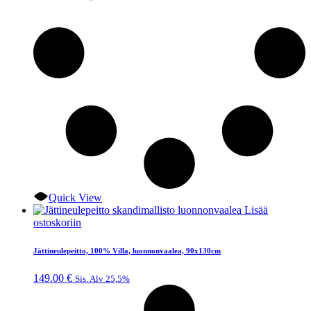
Quick View
Lisää
ostoskoriin
Jättineulepeitto, 100% Villa, luonnonvaalea, 90x130cm
149.00
€
Sis. Alv 25,5%