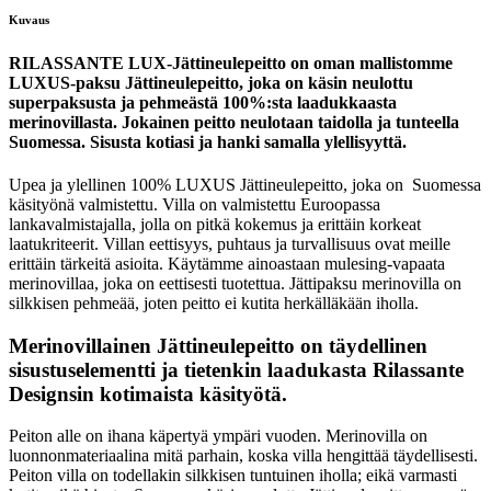
Kuvaus
RILASSANTE LUX-Jättineulepeitto on oman mallistomme
LUXUS-paksu Jättineulepeitto, joka on käsin neulottu
superpaksusta ja pehmeästä 100%:sta laadukkaasta
merinovillasta. Jokainen peitto neulotaan taidolla ja tunteella
Suomessa. Sisusta kotiasi ja hanki samalla ylellisyyttä.
Upea ja ylellinen 100% LUXUS Jättineulepeitto, joka on Suomessa
käsityönä valmistettu. Villa on valmistettu Euroopassa
lankavalmistajalla, jolla on pitkä kokemus ja erittäin korkeat
laatukriteerit. Villan eettisyys, puhtaus ja turvallisuus ovat meille
erittäin tärkeitä asioita. Käytämme ainoastaan mulesing-vapaata
merinovillaa, joka on eettisesti tuotettua. Jättipaksu merinovilla on
silkkisen pehmeää, joten peitto ei kutita herkälläkään iholla.
Merinovillainen Jättineulepeitto on täydellinen
sisustuselementti ja tietenkin laadukasta Rilassante
Designsin kotimaista käsityötä.
Peiton alle on ihana käpertyä ympäri vuoden. Merinovilla on
luonnonmateriaalina mitä parhain, koska villa hengittää täydellisesti.
Peiton villa on todellakin silkkisen tuntuinen iholla; eikä varmasti