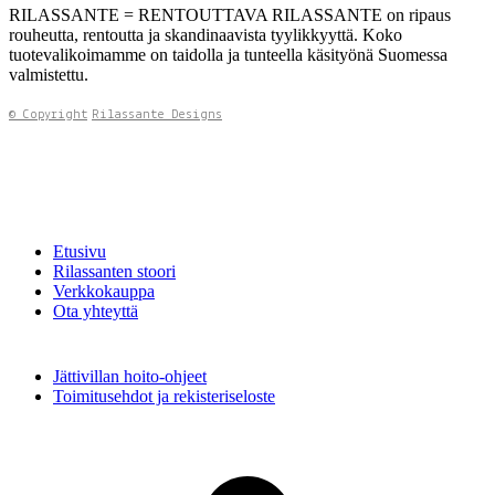
RILASSANTE = RENTOUTTAVA RILASSANTE on ripaus
rouheutta, rentoutta ja skandinaavista tyylikkyyttä. Koko
tuotevalikoimamme on taidolla ja tunteella käsityönä Suomessa
valmistettu.
© Copyright
Rilassante Designs
Etusivu
Rilassanten stoori
Verkkokauppa
Ota yhteyttä
Jättivillan hoito-ohjeet
Toimitusehdot ja rekisteriseloste