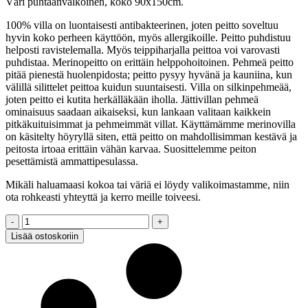
Väri puhtaanvalkoinen, koko 90x150cm.
100% villa on luontaisesti antibakteerinen, joten peitto soveltuu
hyvin koko perheen käyttöön, myös allergikoille. Peitto puhdistuu
helposti ravistelemalla. Myös teippiharjalla peittoa voi varovasti
puhdistaa. Merinopeitto on erittäin helppohoitoinen. Pehmeä peitto
pitää pienestä huolenpidosta; peitto pysyy hyvänä ja kauniina, kun
välillä silittelet peittoa kuidun suuntaisesti. Villa on silkinpehmeää,
joten peitto ei kutita herkälläkään iholla. Jättivillan pehmeä
ominaisuus saadaan aikaiseksi, kun lankaan valitaan kaikkein
pitkäkuituisimmat ja pehmeimmät villat. Käyttämämme merinovilla
on käsitelty höyryllä siten, että peitto on mahdollisimman kestävä ja
peitosta irtoaa erittäin vähän karvaa. Suosittelemme peiton
pesettämistä ammattipesulassa.
Mikäli haluamaasi kokoa tai väriä ei löydy valikoimastamme, niin
ota rohkeasti yhteyttä ja kerro meille toiveesi.
Jättineulepeitto,
MERINO
Lisää ostoskoriin
XXL,
valkoinen,
90x150cm
quantity