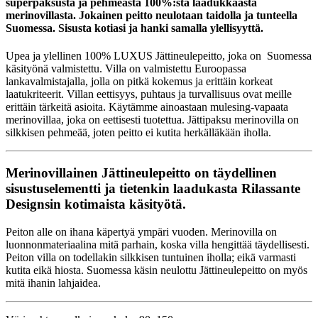
superpaksusta ja pehmeästä 100%:sta laadukkaasta
merinovillasta. Jokainen peitto neulotaan taidolla ja tunteella
Suomessa. Sisusta kotiasi ja hanki samalla ylellisyyttä.
Upea ja ylellinen 100% LUXUS Jättineulepeitto, joka on Suomessa
käsityönä valmistettu. Villa on valmistettu Euroopassa
lankavalmistajalla, jolla on pitkä kokemus ja erittäin korkeat
laatukriteerit. Villan eettisyys, puhtaus ja turvallisuus ovat meille
erittäin tärkeitä asioita. Käytämme ainoastaan mulesing-vapaata
merinovillaa, joka on eettisesti tuotettua. Jättipaksu merinovilla on
silkkisen pehmeää, joten peitto ei kutita herkälläkään iholla.
Merinovillainen Jättineulepeitto on täydellinen
sisustuselementti ja tietenkin laadukasta Rilassante
Designsin kotimaista käsityötä.
Peiton alle on ihana käpertyä ympäri vuoden. Merinovilla on
luonnonmateriaalina mitä parhain, koska villa hengittää täydellisesti.
Peiton villa on todellakin silkkisen tuntuinen iholla; eikä varmasti
kutita eikä hiosta. Suomessa käsin neulottu Jättineulepeitto on myös
mitä ihanin lahjaidea.