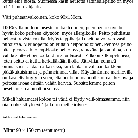
kutita eikä hiosta. Suomessa käsin neulottu Jättineulepeitto on myös
mitä ihanin lahjaidea.
Väri puhtaanvalkoinen, koko 90x150cm.
100% villa on luontaisesti antibakteerinen, joten peitto soveltuu
hyvin koko perheen käyttöön, myös allergikoille. Peitto puhdistuu
helposti ravistelemalla. Myös teippiharjalla peittoa voi varovasti
puhdistaa. Merinopeitto on erittäin helppohoitoinen. Pehmeä peitto
pitää pienestä huolenpidosta; peitto pysyy hyvänä ja kauniina, kun
välillä silittelet peittoa kuidun suuntaisesti. Villa on silkinpehmeää,
joten peitto ei kutita herkälläkään iholla. Jättivillan pehmeä
ominaisuus saadaan aikaiseksi, kun lankaan valitaan kaikkein
pitkäkuituisimmat ja pehmeimmät villat. Käyttämämme merinovilla
on käsitelty höyryllä siten, että peitto on mahdollisimman kestävä ja
peitosta irtoaa erittäin vähän karvaa. Suosittelemme peiton
pesettämistä ammattipesulassa.
Mikäli haluamaasi kokoa tai väriä ei löydy valikoimastamme, niin
ota rohkeasti yhteyttä ja kerro meille toiveesi.
Additional Information
Mitat
90 × 150 cm (senttimetri)