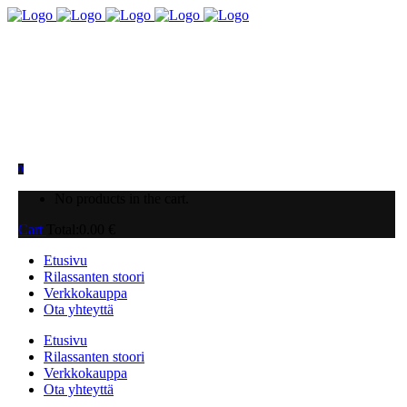
0
No products in the cart.
Cart
Total:
0.00
€
Etusivu
Rilassanten stoori
Verkkokauppa
Ota yhteyttä
Etusivu
Rilassanten stoori
Verkkokauppa
Ota yhteyttä