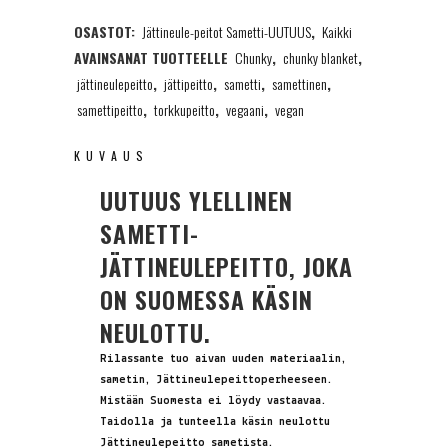
OSASTOT:
Jättineule-peitot Sametti-UUTUUS
,
Kaikki
75x110cm
AVAINSANAT TUOTTEELLE
Chunky
,
chunky blanket
,
quantity
jättineulepeitto
,
jättipeitto
,
sametti
,
samettinen
,
samettipeitto
,
torkkupeitto
,
vegaani
,
vegan
KUVAUS
UUTUUS YLELLINEN
SAMETTI-
JÄTTINEULEPEITTO, JOKA
ON SUOMESSA KÄSIN
NEULOTTU.
Rilassante tuo aivan uuden materiaalin,
sametin, Jättineulepeittoperheeseen.
Mistään Suomesta ei löydy vastaavaa.
Taidolla ja tunteella käsin neulottu
Jättineulepeitto sametista.