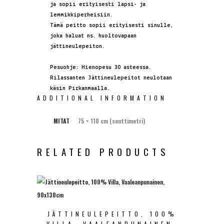
ja sopii erityisesti lapsi- ja
lemmikkiperheisiin.
Tämä peitto sopii erityisesti sinulle,
joka haluat ns. huoltovapaan
jättineulepeiton.
Pesuohje: Hienopesu 30 asteessa.
Rilassanten Jättineulepeitot neulotaan
käsin Pirkanmaalla.
ADDITIONAL INFORMATION
MITAT
75 × 110 cm (senttimetri)
RELATED PRODUCTS
JÄTTINEULEPEITTO, 100%
VILLA, VAALEANPUNAINEN,