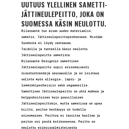
UUTUUS YLELLINEN SAMETTI-
JÄTTINEULEPEITTO, JOKA ON
SUOMESSA KÄSIN NEULOTTU.
Rilassante tuo aivan uuden materiaalin,
sametin, Jättineulepeittoperheeseen. Mistään
Suomesta ei löydy vastaavaa.
Taidolla ja tunteella käsin neulottu
Jättineulepeitto sametista.
Rilassante Designsin samettinen
Jättineulepeitto sopii erinomaisesti
sisustustrendejä seuraavalle ja on loistava
valinta myös allergia-, lapsi- ja
lemmikkiperheisiin sekä vegaaneille.
Samettinen Jättineulepeitto on yhtä muhkea ja
helppohoitoinen kuin puuvillainen
Jättineulepeittokin, mutta sametissa on upea
kiilto, peiton kestävyys on todella
erinomainen. Peittoa ei tarvitse huoltaa ja
peiton voi pestä kotikoneessa. Peitto on
neulottu erikoisvalmisteisesta