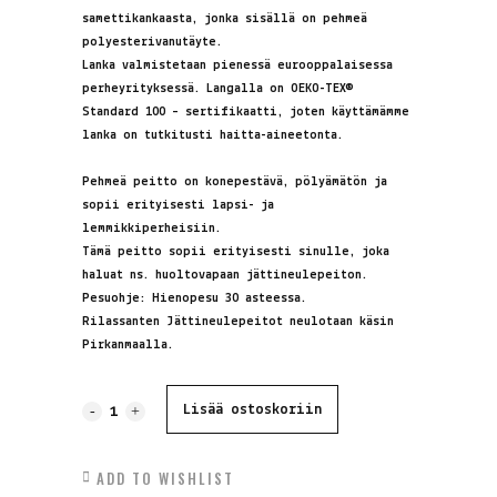
samettikankaasta, jonka sisällä on pehmeä
polyesterivanutäyte.
Lanka valmistetaan pienessä eurooppalaisessa
perheyrityksessä. Langalla on
OEKO-TEX®
Standard 100 – sertifikaatti, joten käyttämämme
lanka on tutkitusti haitta-aineetonta.
Pehmeä peitto on konepestävä, pölyämätön ja
sopii erityisesti lapsi- ja
lemmikkiperheisiin.
Tämä peitto sopii erityisesti sinulle, joka
haluat ns. huoltovapaan jättineulepeiton.
Pesuohje: Hienopesu 30 asteessa.
Rilassanten Jättineulepeitot neulotaan käsin
Pirkanmaalla.
Jättineulepeitto,
Lisää ostoskoriin
SAMETTI,
ADD TO WISHLIST
beige,