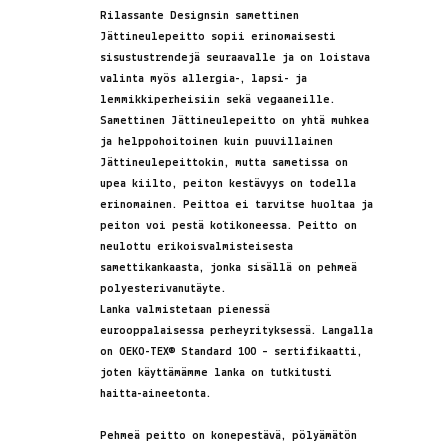
Rilassante Designsin samettinen
Jättineulepeitto sopii erinomaisesti
sisustustrendejä seuraavalle ja on loistava
valinta myös allergia-, lapsi- ja
lemmikkiperheisiin sekä vegaaneille.
Samettinen Jättineulepeitto on yhtä muhkea
ja helppohoitoinen kuin puuvillainen
Jättineulepeittokin, mutta sametissa on
upea kiilto, peiton kestävyys on todella
erinomainen. Peittoa ei tarvitse huoltaa ja
peiton voi pestä kotikoneessa. Peitto on
neulottu erikoisvalmisteisesta
samettikankaasta, jonka sisällä on pehmeä
polyesterivanutäyte.
Lanka valmistetaan pienessä
eurooppalaisessa perheyrityksessä. Langalla
on
OEKO-TEX® Standard 100 – sertifikaatti,
joten käyttämämme lanka on tutkitusti
haitta-aineetonta.
Pehmeä peitto on konepestävä, pölyämätön