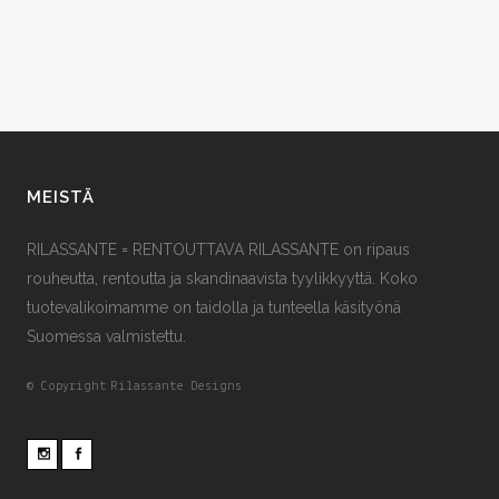
MEISTÄ
RILASSANTE = RENTOUTTAVA RILASSANTE on ripaus
rouheutta, rentoutta ja skandinaavista tyylikkyyttä. Koko
tuotevalikoimamme on taidolla ja tunteella käsityönä
Suomessa valmistettu.
© Copyright
Rilassante Designs