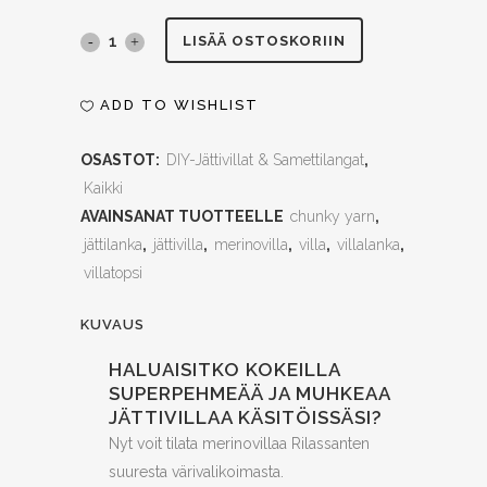
Jättivilla,
LISÄÄ OSTOSKORIIN
4,5
ADD TO WISHLIST
kg,
OSASTOT:
DIY-Jättivillat & Samettilangat
,
useita
Kaikki
värejä
AVAINSANAT TUOTTEELLE
chunky yarn
,
quantity
jättilanka
,
jättivilla
,
merinovilla
,
villa
,
villalanka
,
villatopsi
KUVAUS
HALUAISITKO KOKEILLA
SUPERPEHMEÄÄ JA MUHKEAA
JÄTTIVILLAA KÄSITÖISSÄSI?
Nyt voit tilata merinovillaa Rilassanten
suuresta värivalikoimasta.