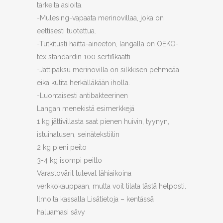
tärkeitä asioita.
-Mulesing-vapaata merinovillaa, joka on
eettisesti tuotettua.
-Tutkitusti haitta-aineeton, langalla on OEKO-
tex standardin 100 sertifikaatti
-Jättipaksu merinovilla on silkkisen pehmeää
eikä kutita herkälläkään iholla.
-Luontaisesti antibakteerinen
Langan menekistä esimerkkejä
1 kg jättivillasta saat pienen huivin, tyynyn,
istuinalusen, seinätekstiilin
2 kg pieni peito
3-4 kg isompi peitto
Varastovärit tulevat lähiaikoina
verkkokauppaan, mutta voit tilata tästä helposti.
Ilmoita kassalla Lisätietoja – kentässä
haluamasi sävy