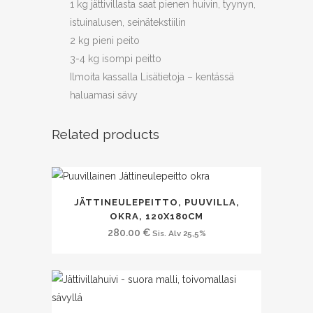
1 kg jättivillasta saat pienen huivin, tyynyn,
istuinalusen, seinätekstiilin
2 kg pieni peito
3-4 kg isompi peitto
Ilmoita kassalla Lisätietoja – kentässä
haluamasi sävy
Related products
JÄTTINEULEPEITTO, PUUVILLA,
OKRA, 120X180CM
280.00
€
Sis. Alv 25,5%