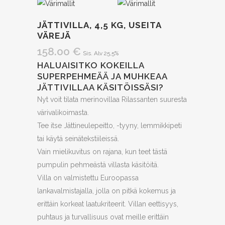
JÄTTIVILLA, 4,5 KG, USEITA
VÄREJÄ
158.00
€
Sis. Alv 25,5%
HALUAISITKO KOKEILLA
SUPERPEHMEÄÄ JA MUHKEAA
JÄTTIVILLAA KÄSITÖISSÄSI?
Nyt voit tilata merinovillaa Rilassanten suuresta
värivalikoimasta.
Tee itse Jättineulepeitto, -tyyny, lemmikkipeti
tai käytä seinätekstiileissä.
Vain mielikuvitus on rajana, kun teet tästä
pumpulin pehmeästä villasta käsitöitä.
Villa on valmistettu Euroopassa
lankavalmistajalla, jolla on pitkä kokemus ja
erittäin korkeat laatukriteerit. Villan eettisyys,
puhtaus ja turvallisuus ovat meille erittäin