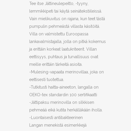
Tee itse Jättineulepeitto, -tyyny,
lemmikkipeti tai käytä seinätekstiileissä.
Vain mielikuvitus on rajana, kun teet tästä
pumpulin pehmeästä villasta käsitöitä.
Villa on valmistettu Euroopassa
lankavalmistajalla, jolla on pitkä kokemus
ja erittäin korkeat laatukriteerit. Villan
eettisyys, puhtaus ja turvallisuus ovat
meille erittäin tärkeitä asioita.
-Mulesing-vapaata merinovillaa, joka on
eettisesti tuotettua.
-Tutkitusti haitta-aineeton, langalla on
OEKO-tex standardin 100 sertifikaatti
-Jättipaksu merinovilla on silkkisen
pehmeää eikä kutita herkälläkään iholla.
-Luontaisesti antibakteerinen
Langan menekistä esimerkkejä