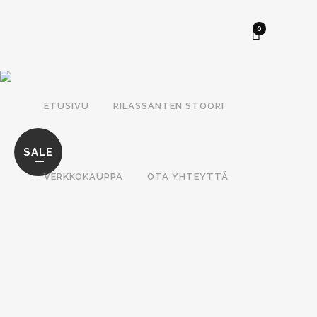
0
ETUSIVU
RILASSANTEN STOORI
SALE
VERKKOKAUPPA
OTA YHTEYTTÄ