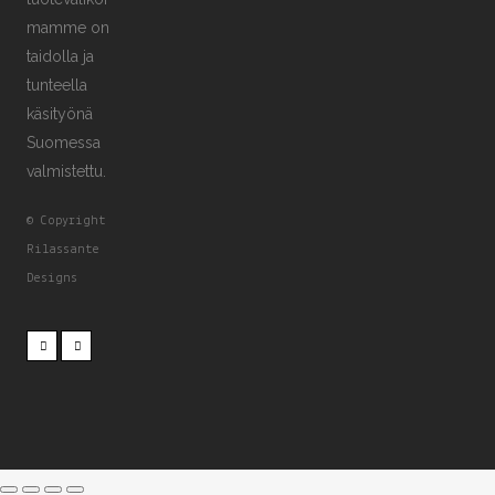
mamme on
taidolla ja
tunteella
käsityönä
Suomessa
valmistettu.
© Copyright
Rilassante
Designs