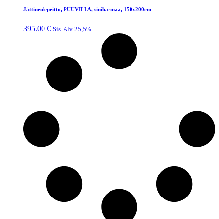
Jättineulepeitto, PUUVILLA, siniharmaa, 150x200cm
395.00
€
Sis. Alv 25,5%