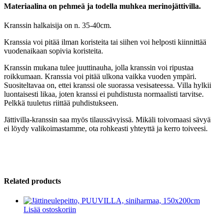
Materiaalina on pehmeä ja todella muhkea merinojättivilla.
Kranssin halkaisija on n. 35-40cm.
Kranssia voi pitää ilman koristeita tai siihen voi helposti kiinnittää
vuodenaikaan sopivia koristeita.
Kranssin mukana tulee juuttinauha, jolla kranssin voi ripustaa
roikkumaan. Kranssia voi pitää ulkona vaikka vuoden ympäri.
Suositeltavaa on, ettei kranssi ole suorassa vesisateessa. Villa hylkii
luontaisesti likaa, joten kranssi ei puhdistusta normaalisti tarvitse.
Pelkkä tuuletus riittää puhdistukseen.
Jättivilla-kranssin saa myös tilaussävyissä. Mikäli toivomaasi sävyä
ei löydy valikoimastamme, ota rohkeasti yhteyttä ja kerro toiveesi.
Related products
Lisää ostoskoriin