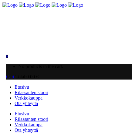
0
No products in the cart.
Cart
Total:
0.00
€
Etusivu
Rilassanten stoori
Verkkokauppa
Ota yhteyttä
Etusivu
Rilassanten stoori
Verkkokauppa
Ota yhteyttä