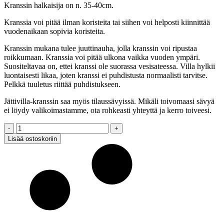
Kranssin halkaisija on n. 35-40cm.
Kranssia voi pitää ilman koristeita tai siihen voi helposti kiinnittää
vuodenaikaan sopivia koristeita.
Kranssin mukana tulee juuttinauha, jolla kranssin voi ripustaa
roikkumaan. Kranssia voi pitää ulkona vaikka vuoden ympäri.
Suositeltavaa on, ettei kranssi ole suorassa vesisateessa. Villa hylkii
luontaisesti likaa, joten kranssi ei puhdistusta normaalisti tarvitse.
Pelkkä tuuletus riittää puhdistukseen.
Jättivilla-kranssin saa myös tilaussävyissä. Mikäli toivomaasi sävyä
ei löydy valikoimastamme, ota rohkeasti yhteyttä ja kerro toiveesi.
Jättivilla-
kranssi,
Lisää ostoskoriin
merinovilla,
vaaleanharmaa
quantity