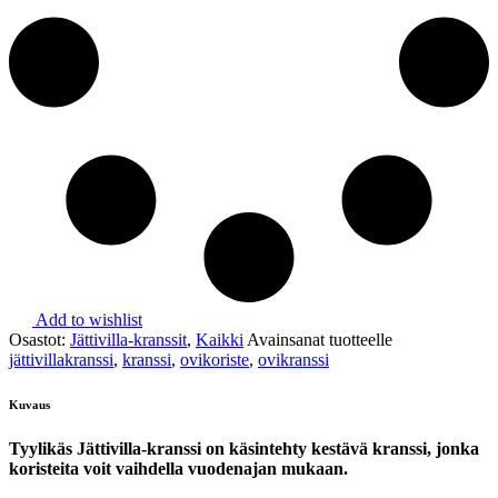
Add to wishlist
Osastot:
Jättivilla-kranssit
,
Kaikki
Avainsanat tuotteelle
jättivillakranssi
,
kranssi
,
ovikoriste
,
ovikranssi
Kuvaus
Tyylikäs Jättivilla-kranssi on käsintehty kestävä kranssi, jonka
koristeita voit vaihdella vuodenajan mukaan.