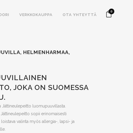
0
OORI
VERKKOKAUPPA
OTA YHTEYTTÄ
UUVILLA, HELMENHARMAA,
UUVILLAINEN
TO, JOKA ON SUOMESSA
U.
tu Jättineulepeitto luomupuuvillasta.
Jättineulepeitto sopii erinomaisesti
loistava valinta myös allergia-, lapsi- ja
le.