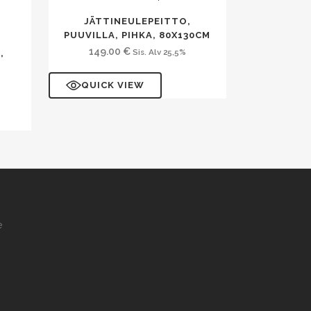
JÄTTINEULEPEITTO,
PUUVILLA, PIHKA, 80X130CM
149.00
€
Sis. Alv 25,5%
,
QUICK VIEW
e