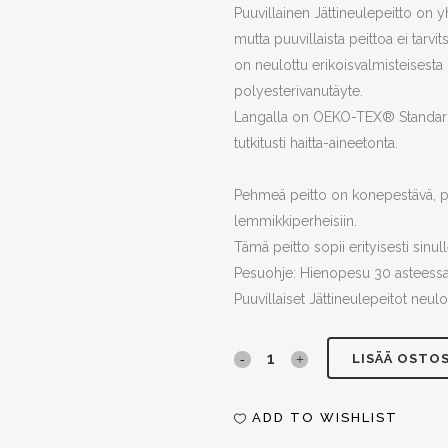
Puuvillainen Jättineulepeitto on y
mutta puuvillaista peittoa ei tarvi
on neulottu erikoisvalmisteisesta
polyesterivanutäyte.
Langalla on
OEKO-TEX® Standard 1
tutkitusti haitta-aineetonta.
Pehmeä peitto on konepestävä, pöl
lemmikkiperheisiin.
Tämä peitto sopii erityisesti sinul
Pesuohje: Hienopesu 30 asteessa
Puuvillaiset Jättineulepeitot neul
Jättineulepeitto,
LISÄÄ OSTO
PUUVILLA,
ADD TO WISHLIST
helmenharmaa,