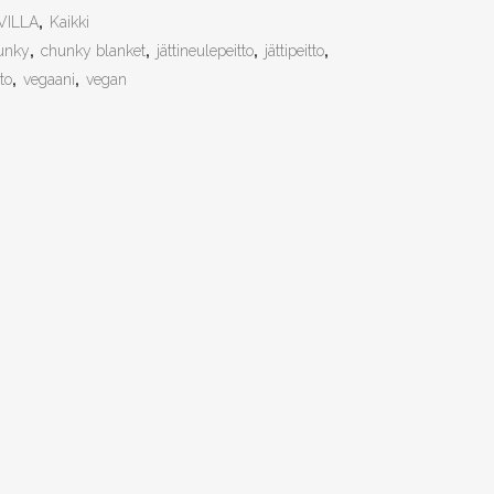
UVILLA
,
Kaikki
unky
,
chunky blanket
,
jättineulepeitto
,
jättipeitto
,
to
,
vegaani
,
vegan