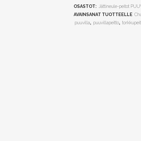
OSASTOT:
Jättineule-peitot PU
100x150cm
AVAINSANAT TUOTTEELLE
Ch
quantity
puuvilla
,
puuvillapeitto
,
torkkupeit