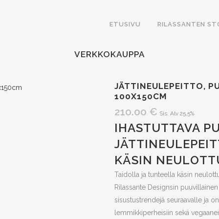
ETUSIVU
RILASSANTEN ST
VERKKOKAUPPA
JÄTTINEULEPEITTO, P
100X150CM
210.00
€
Sis. Alv 25,5%
IHASTUTTAVA P
JÄTTINEULEPEIT
KÄSIN NEULOTT
Taidolla ja tunteella käsin neulot
Rilassante Designsin puuvillainen 
sisustustrendejä seuraavalle ja on 
lemmikkiperheisiin sekä vegaaneil