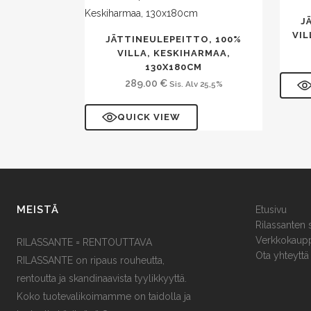
J
VIL
JÄTTINEULEPEITTO, 100%
VILLA, KESKIHARMAA,
130X180CM
289.00
€
Sis. Alv 25,5%
QUICK VIEW
MEISTÄ
Etusivu
Rilassanten 
Verkkokaup
RILASSANTE = RENTOUTTAVA
Ota yhteyttä
RILASSANTE on ripaus rouheutta,
rentoutta ja skandinaavista tyylikkyyttä.
Koko tuotevalikoimamme on taidolla ja