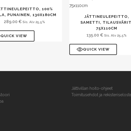
ÄTTINEULEPEITTO, 100%
LA, PUNAINEN, 130X180CM
JÄTTINEULEPEITTO,
289.00
€
Sis. Alv 25,5%
SAMETTI, TILAUSVÄRIT
75X110CM
135.00
€
Sis. Alv 25,5%
QUICK VIEW
QUICK VIEW
Jättivillan hoito-ohjeet
stoori
Toimitusehdot ja rekisteriselost
pa