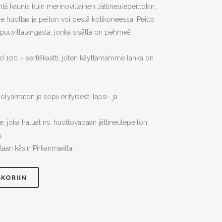
htä kaunis kuin merinovillainen Jättineulepeittokin,
tse huoltaa ja peiton voi pestä kotikoneessa. Peitto
 puuvillalangasta, jonka sisällä on pehmeä
00 – sertifikaatti, joten käyttämämme lanka on
yämätön ja sopii erityisesti lapsi- ja
le, joka haluat ns. huoltovapaan jättineulepeiton.
.
otaan käsin Pirkanmaalla.
SKORIIN