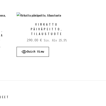
VIRKATTU
PÄIVÄPEITTO,
O,
TILAUSTUOTE
HA
M
290.00
€
Sis. Alv 25,5%
%
Quick View
JEET