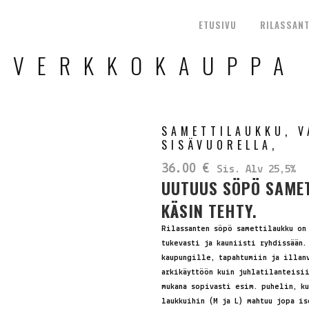
ETUSIVU
RILASSANT
VERKKOKAUPPA
SAMETTILAUKKU, V
SISÄVUORELLA,
36.00
€
Sis. Alv 25,5%
UUTUUS SÖPÖ SAMET
KÄSIN TEHTY.
Rilassanten söpö samettilaukku on 
tukevasti ja kauniisti ryhdissään.
kaupungille, tapahtumiin ja illan
arkikäyttöön kuin juhlatilanteisi
mukana sopivasti esim. puhelin, k
laukkuihin (M ja L) mahtuu jopa is