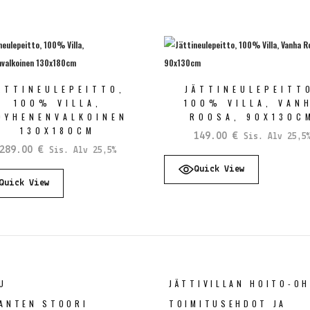
ÄTTINEULEPEITTO,
JÄTTINEULEPEITT
100% VILLA,
100% VILLA, VAN
ÖYHENENVALKOINEN
ROOSA, 90X130C
130X180CM
149.00
€
Sis. Alv 25,5
289.00
€
Sis. Alv 25,5%
Quick View
Quick View
U
JÄTTIVILLAN HOITO-OH
ANTEN STOORI
TOIMITUSEHDOT JA