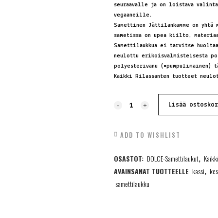
seuraavalle ja on loistava valint
vegaaneille.
Samettinen Jättilankamme on yhtä 
sametissa on upea kiilto, materia
Samettilaukkua ei tarvitse huoltaa
neulottu erikoisvalmisteisesta po
polyesterivanu (=pumpulimainen) t
Kaikki Rilassanten tuotteet neulo
Samettilaukku,
Lisää ostosko
vaaleanharmaa,
ADD TO WISHLIST
XS,
OSASTOT:
DOLCE-Samettilaukut
,
Kaikk
sisävuorella,
AVAINSANAT TUOTTEELLE
kassi
,
kes
quantity
samettilaukku