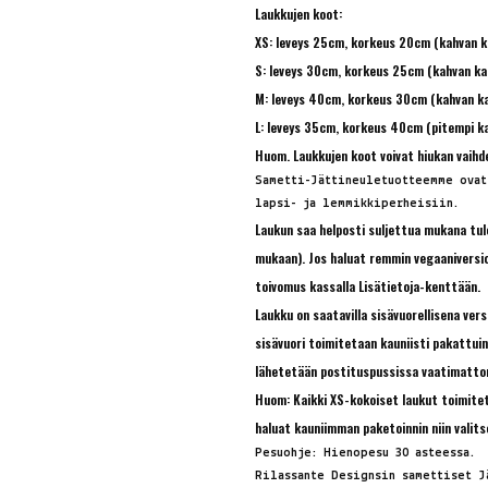
Laukkujen koot:
XS: leveys 25cm, korkeus 20cm (kahvan 
S: leveys 30cm, korkeus 25cm (kahvan k
M: leveys 40cm, korkeus 30cm (kahvan 
L: leveys 35cm, korkeus 40cm (pitempi k
Huom. Laukkujen koot voivat hiukan vaihde
Sametti-Jättineuletuotteemme ovat
lapsi- ja lemmikkiperheisiin.
Laukun saa helposti suljettua mukana tul
mukaan). Jos haluat remmin vegaaniversion
toivomus kassalla Lisätietoja-kenttään.
Laukku on saatavilla sisävuorellisena ver
sisävuori toimitetaan kauniisti pakattui
lähetetään postituspussissa vaatimatt
Huom: Kaikki XS-kokoiset laukut toimite
haluat kauniimman paketoinnin niin valits
Pesuohje: Hienopesu 30 asteessa.
Rilassante Designsin samettiset J