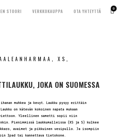
0
EN STOORI
VERKKOKAUPPA
OTA YHTEYTTÄ
AALEANHARMAA, XS,
TILAUKKU, JOKA ON SUOMESSA
ihanan muhkea ja kevyt. Laukku pysyy erittäin
 Laukku on kätevän kokoinen napata mukaan
viettoon. Yleellinen sametti sopii niin
inkin. Pienimmissä laukkumalleissa (XS ja S) kulkee
ukkaro, avaimet ja pikkuinen vesipullo. Ja isompiin
oin Ipad tai kannettava tietokone.