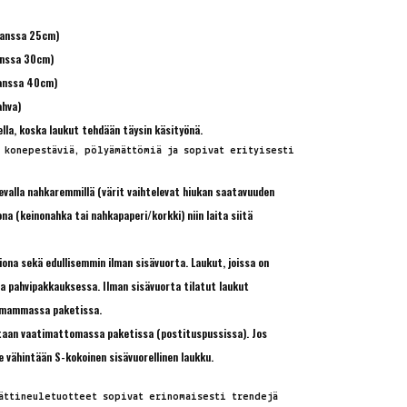
kanssa 25cm)
anssa 30cm)
kanssa 40cm)
ahva)
lla, koska laukut tehdään täysin käsityönä.
 konepestäviä, pölyämättömiä ja sopivat erityisesti
evalla nahkaremmillä (värit vaihtelevat hiukan saatavuuden
a (keinonahka tai nahkapaperi/korkki) niin laita siitä
siona sekä edullisemmin ilman sisävuorta. Laukut, joissa on
na pahvipakkauksessa. Ilman sisävuorta tilatut laukut
omammassa paketissa.
taan vaatimattomassa paketissa (postituspussissa). Jos
e vähintään S-kokoinen sisävuorellinen laukku.
ättineuletuotteet sopivat erinomaisesti trendejä