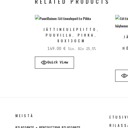
RELATED PRODUCTS
JÄTTINEULEPEITTO,
PUUVILLA, PIHKA,
J
80X130CM
H
149.00
€
Sis. Alv 25,5%
Quick View
MEISTÄ
ETUSIV
RILASS
RILASSANTE = RENTOUTTAVA RILASSANTE