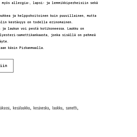
a myös allergia-, lapsi- ja lemmikkiperheisiin sekä
muhkea ja helppohoitoinen kuin puuvillainen, mutta
alin kestävyys on todella erinomainen.
 ja laukun voi pestä kotikoneessa. Laukku on
lyesteri-samettikankaasta, jonka sisällä on pehmeä
äyte.
taan käsin Pirkanmaalla.
riin
i
äkassi
,
kesälaukku
,
kesäveska
,
laukku
,
sametti
,