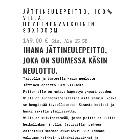
JÄTTINEULEPEITTO, 100%
VILLA,
HÖYHENENVALKOINEN
90X130CM
149.00
€
Sis. Alv 25,5%
IHANA JÄTTINEULEPEITTO,
JOKA ON SUOMESSA KÄSIN
NEULOTTU.
Taidolla ja tunteella käsin neulottu
Jättineulepeitto 100% villasta.
Peiton alle on mukava käpertyä ympäri vuoden.
Villa on luonnonmateriaalina mitä ihanin, koska
se hengittää täydellisesti. Sisusta kotiasi ja
hanki samalla ylellisyyttä.
Villa on silkinpehmeää, joten peitto ei kutita
herkälläkään iholla. Jättivillan pehmeä
ominaisuus saadaan aikaiseksi, kun lankaan
valitaan kaikkein pitkäkuituisimmat ja