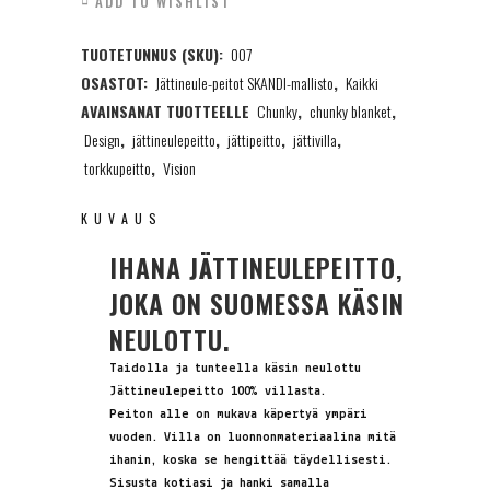
ADD TO WISHLIST
Villa,
TUOTETUNNUS (SKU):
007
höyhenenvalkoinen
OSASTOT:
Jättineule-peitot SKANDI-mallisto
,
Kaikki
90x130cm
AVAINSANAT TUOTTEELLE
Chunky
,
chunky blanket
,
quantity
Design
,
jättineulepeitto
,
jättipeitto
,
jättivilla
,
torkkupeitto
,
Vision
KUVAUS
IHANA JÄTTINEULEPEITTO,
JOKA ON SUOMESSA KÄSIN
NEULOTTU.
Taidolla ja tunteella käsin neulottu
Jättineulepeitto 100% villasta.
Peiton alle on mukava käpertyä ympäri
vuoden. Villa on luonnonmateriaalina mitä
ihanin, koska se hengittää täydellisesti.
Sisusta kotiasi ja hanki samalla