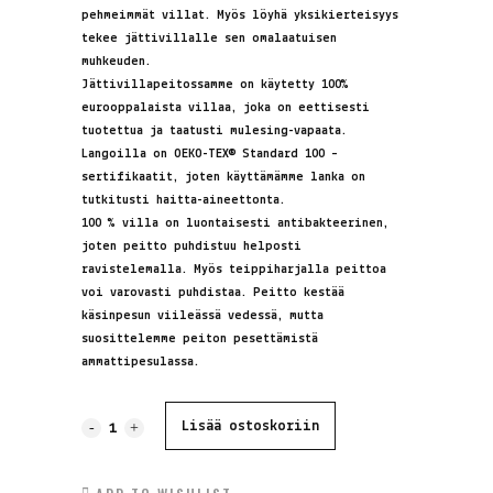
pehmeimmät villat. Myös löyhä yksikierteisyys
tekee jättivillalle sen omalaatuisen
muhkeuden.
Jättivillapeitossamme on käytetty 100%
eurooppalaista villaa, joka on eettisesti
tuotettua ja taatusti mulesing-vapaata.
Langoilla on
OEKO-TEX® Standard 100 –
sertifikaatit, joten käyttämämme lanka on
tutkitusti haitta-aineettonta.
100 % villa on luontaisesti antibakteerinen,
joten peitto puhdistuu helposti
ravistelemalla. Myös teippiharjalla peittoa
voi varovasti puhdistaa. Peitto kestää
käsinpesun viileässä vedessä, mutta
suosittelemme peiton pesettämistä
ammattipesulassa.
Jättineulepeitto,
Lisää ostoskoriin
100%