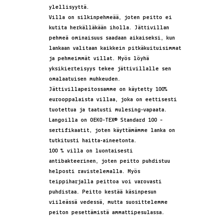
ylellisyyttä.
Villa on silkinpehmeää, joten peitto ei
kutita herkälläkään iholla. Jättivillan
pehmeä ominaisuus saadaan aikaiseksi, kun
lankaan valitaan kaikkein pitkäkuituisimmat
ja pehmeimmät villat. Myös löyhä
yksikierteisyys tekee jättivillalle sen
omalaatuisen muhkeuden.
Jättivillapeitossamme on käytetty 100%
eurooppalaista villaa, joka on eettisesti
tuotettua ja taatusti mulesing-vapaata.
Langoilla on
OEKO-TEX® Standard 100 –
sertifikaatit, joten käyttämämme lanka on
tutkitusti haitta-aineetonta.
100 % villa on luontaisesti
antibakteerinen, joten peitto puhdistuu
helposti ravistelemalla. Myös
teippiharjalla peittoa voi varovasti
puhdistaa. Peitto kestää käsinpesun
viileässä vedessä, mutta suosittelemme
peiton pesettämistä ammattipesulassa.