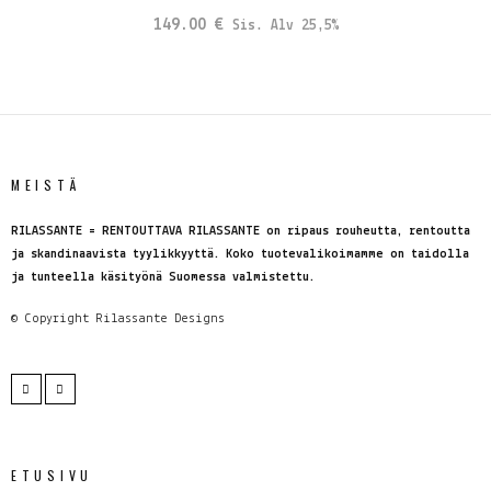
149.00
€
Sis. Alv 25,5%
MEISTÄ
RILASSANTE = RENTOUTTAVA RILASSANTE on ripaus rouheutta, rentoutta
ja skandinaavista tyylikkyyttä. Koko tuotevalikoimamme on taidolla
ja tunteella käsityönä Suomessa valmistettu.
© Copyright
Rilassante Designs
ETUSIVU