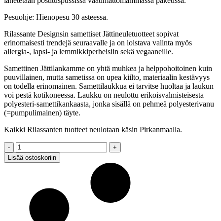
lähetetään postituspussissa vaatimattomammassa paketissa.
Pesuohje: Hienopesu 30 asteessa.
Rilassante Designsin samettiset Jättineuletuotteet sopivat
erinomaisesti trendejä seuraavalle ja on loistava valinta myös
allergia-, lapsi- ja lemmikkiperheisiin sekä vegaaneille.
Samettinen Jättilankamme on yhtä muhkea ja helppohoitoinen kuin
puuvillainen, mutta sametissa on upea kiilto, materiaalin kestävyys
on todella erinomainen. Samettilaukkua ei tarvitse huoltaa ja laukun
voi pestä kotikoneessa. Laukku on neulottu erikoisvalmisteisesta
polyesteri-samettikankaasta, jonka sisällä on pehmeä polyesterivanu
(=pumpulimainen) täyte.
Kaikki Rilassanten tuotteet neulotaan käsin Pirkanmaalla.
Samettilaukku,
vaaleanpunainen,
Lisää ostoskoriin
M
quantity