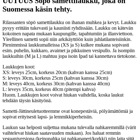
UUTUUS Söpö samettilaukku, joka on
Suomessa käsin tehty.
Rilassanten söpö samettilaukku on ihanan muhkea ja kevyt. Laukku
pysyy erittäin tukevasti ja kauniisti ryhdissään. Laukku on kätevän
kokoinen napata mukaan kaupungille, tapahtumiin ja illanviettoon.
Yleellinen sametti sopii niin arkikäyttöön kuin juhlatilanteisiinkin.
Pienimmissä laukkumalleissa (XS ja S) kulkee mukana sopivasti
esim. puhelin, kukkaro, avaimet ja pikkuinen vesipullo. Ja isompiin
laukkuihin (M ja L) mahtuu jopa isoin Ipad tai kannettava tietokone.
Laukkujen koot:
XS: leveys 25cm, korkeus 20cm (kahvan kanssa 25cm)
S: leveys 30cm, korkeus 25cm (kahvan kanssa 30cm)
M: leveys 40cm, korkeus 30cm (kahvan kanssa 40cm)
L: leveys 35cm, korkeus 40cm (pitempi kahva)
Huom. Laukkujen koot voivat hiukan vaihdella, koska laukut
tehdään täysin käsityönä.
Sametti-Jättineuletuotteemme ovat konepestäviä, pölyämättömiä ja
sopivat erityisesti lapsi- ja lemmikkiperheisiin.
Laukun saa helposti suljettua mukana tulevalla nahkaremmillä (värit
vaihtelevat hiukan saatavuuden mukaan). Jos haluat remmin
vegaaniversiona (keinonahka tai nahkapaperi/korkki) niin laita siitä