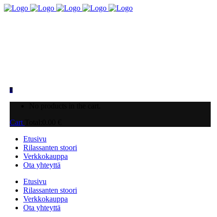
0
No products in the cart.
Cart
Total:
0.00
€
Etusivu
Rilassanten stoori
Verkkokauppa
Ota yhteyttä
Etusivu
Rilassanten stoori
Verkkokauppa
Ota yhteyttä