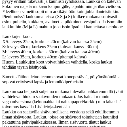
pysyy erittäin tukevasti ja kauniisti ryhdissään. Laukku on kätevän
kokoinen napata mukaan kaupungille, tapahtumiin ja illanviettoon.
Yleellinen sametti sopii niin arkikäyttöön kuin juhlatilanteisiinkin.
Pienimmissä laukkumalleissa (XS ja S) kulkee mukana sopivasti
esim. puhelin, kukkaro, avaimet ja pikkuinen vesipullo. Ja isompiin
laukkuihin (M ja L) mahtuu jopa isoin Ipad tai kannettava tietokone.
Laukkujen koot:
XS: leveys 25cm, korkeus 20cm (kahvan kanssa 25cm)
S: leveys 30cm, korkeus 25cm (kahvan kanssa 30cm)
M: leveys 40cm, korkeus 30cm (kahvan kanssa 40cm)
L: leveys 35cm, korkeus 40cm (pitempi kahva)
Huom. Laukkujen koot voivat hiukan vaihdella, koska laukut
tehdään täysin käsityönä.
Sametti-Jättineuletuotteemme ovat konepestäviä, pölyämättömiä ja
sopivat erityisesti lapsi- ja lemmikkiperheisiin.
Laukun saa helposti suljettua mukana tulevalla nahkaremmillä (värit
vaihtelevat hiukan saatavuuden mukaan). Jos haluat remmin
vegaaniversiona (keinonahka tai nahkapaperi/korkki) niin laita siitä
toivomus kassalla Lisätietoja-kenttään.
Laukku on saatavilla sisävuorellisena versiona sekä edullisemmin
ilman sisävuorta. Laukut, joissa on sisävuori toimitetaan kauniisti
pakattuina pahvipakkauksessa. Ilman sisävuorta tilatut laukut