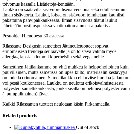
toivomus kassalla Lisätietoja-kenttään.
Laukku on saatavilla sisävuorellisena versiona sekä edullisemmin
ilman sisävuorta. Laukut, joissa on sisävuori toimitetaan kauniisti
pakattuina pahvipakkauksessa. Ilman sisävuorta tilatut laukut
lähetetään postituspussissa vaatimattomammassa paketissa.
Pesuohje: Hienopesu 30 asteessa.
Rilassante Designsin samettiset Jättineuletuotteet sopivat
erinomaisesti trendejä seuraavalle ja on loistava valinta myös
allergia-, lapsi- ja lemmikkiperheisiin sekä vegaaneille.
Samettinen Jättilankamme on yhtä muhkea ja helppohoitoinen kuin
puuvillainen, mutta sametissa on upea kiilto, materiaalin kestävyys
on todella erinomainen. Samettilaukkua ei tarvitse huoltaa ja laukun
voi pestä kotikoneessa. Laukku on neulottu erikoisvalmisteisesta
polyesteri-samettikankaasta, jonka sisällä on pehmeä polyesterivanu
(=pumpulimainen) täyte.
Kaikki Rilassanten tuotteet neulotaan käsin Pirkanmaalla.
Related products
Out of stock