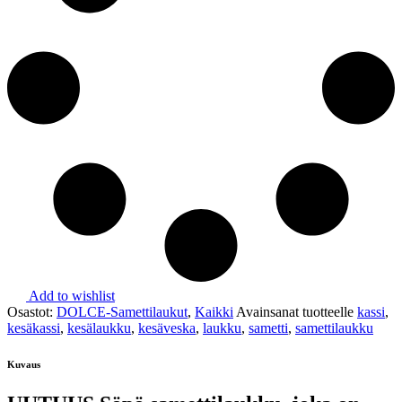
Add to wishlist
Osastot:
DOLCE-Samettilaukut
,
Kaikki
Avainsanat tuotteelle
kassi
,
kesäkassi
,
kesälaukku
,
kesäveska
,
laukku
,
sametti
,
samettilaukku
Kuvaus