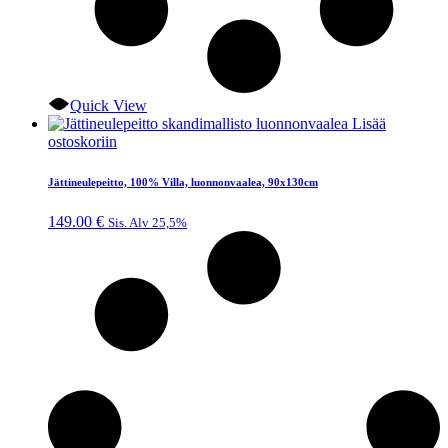
Quick View
Lisää
ostoskoriin
Jättineulepeitto, 100% Villa, luonnonvaalea, 90x130cm
149.00
€
Sis. Alv 25,5%