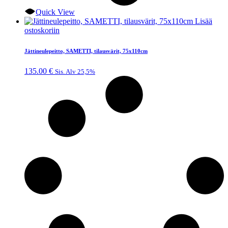
Quick View
Lisää
ostoskoriin
Jättineulepeitto, SAMETTI, tilausvärit, 75x110cm
135.00
€
Sis. Alv 25,5%