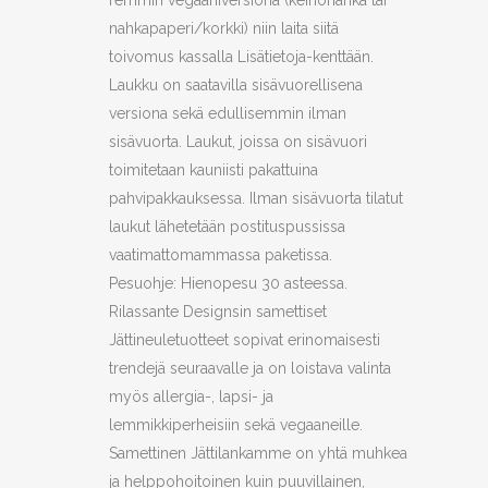
remmin vegaaniversiona (keinonahka tai
nahkapaperi/korkki) niin laita siitä
toivomus kassalla Lisätietoja-kenttään.
Laukku on saatavilla sisävuorellisena
versiona sekä edullisemmin ilman
sisävuorta. Laukut, joissa on sisävuori
toimitetaan kauniisti pakattuina
pahvipakkauksessa. Ilman sisävuorta tilatut
laukut lähetetään postituspussissa
vaatimattomammassa paketissa.
Pesuohje: Hienopesu 30 asteessa.
Rilassante Designsin samettiset
Jättineuletuotteet sopivat erinomaisesti
trendejä seuraavalle ja on loistava valinta
myös allergia-, lapsi- ja
lemmikkiperheisiin sekä vegaaneille.
Samettinen Jättilankamme on yhtä muhkea
ja helppohoitoinen kuin puuvillainen,