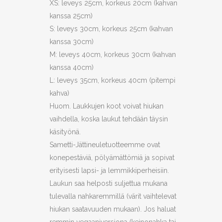
XS: leveys 25cm, korkeus 20cm (kahvan
kanssa 25cm)
S: leveys 30cm, korkeus 25cm (kahvan
kanssa 30cm)
M: leveys 40cm, korkeus 30cm (kahvan
kanssa 40cm)
L: leveys 35cm, korkeus 40cm (pitempi
kahva)
Huom. Laukkujen koot voivat hiukan
vaihdella, koska laukut tehdään täysin
käsityönä.
Sametti-Jättineuletuotteemme ovat
konepestäviä, pölyämättömiä ja sopivat
erityisesti lapsi- ja lemmikkiperheisiin.
Laukun saa helposti suljettua mukana
tulevalla nahkaremmillä (värit vaihtelevat
hiukan saatavuuden mukaan). Jos haluat