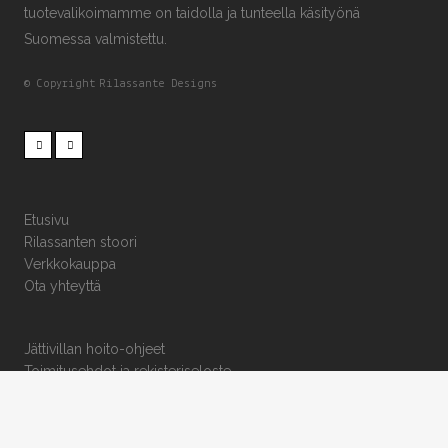
tuotevalikoimamme on taidolla ja tunteella käsityönä
Suomessa valmistettu.
© Copyright
Rilassante Designs
Etusivu
Rilassanten stoori
Verkkokauppa
Ota yhteyttä
Jättivillan hoito-ohjeet
Toimitusehdot ja rekisteriseloste