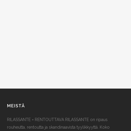
MEISTÄ
RILASSANTE = RENTOUTTAVA RILASSANTE on ripaus
rouheutta, rentoutta ja skandinaavista tyylikkyyttä. Koko