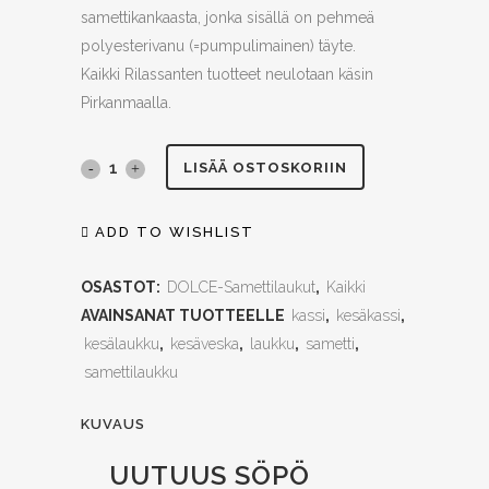
samettikankaasta, jonka sisällä on pehmeä
polyesterivanu (=pumpulimainen) täyte.
Kaikki Rilassanten tuotteet neulotaan käsin
Pirkanmaalla.
Samettilaukku,
LISÄÄ OSTOSKORIIN
vihreä,
ADD TO WISHLIST
sisävuorella,
OSASTOT:
DOLCE-Samettilaukut
,
Kaikki
S
AVAINSANAT TUOTTEELLE
kassi
,
kesäkassi
,
quantity
kesälaukku
,
kesäveska
,
laukku
,
sametti
,
samettilaukku
KUVAUS
UUTUUS SÖPÖ