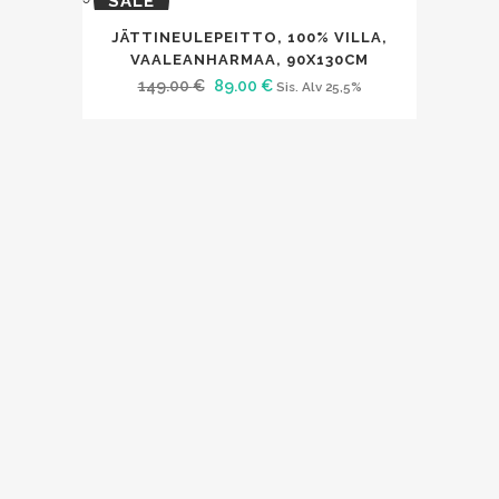
SALE
JÄTTINEULEPEITTO, 100% VILLA,
VAALEANHARMAA, 90X130CM
Alkuperäinen
Nykyinen
149.00
€
89.00
€
Sis. Alv 25,5%
hinta
hinta
oli:
on:
149.00 €.
89.00 €.