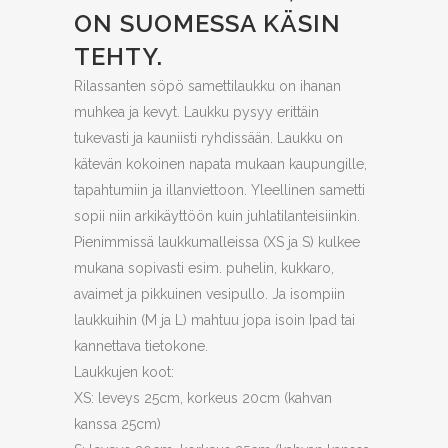
ON SUOMESSA KÄSIN
TEHTY.
Rilassanten söpö samettilaukku on ihanan
muhkea ja kevyt. Laukku pysyy erittäin
tukevasti ja kauniisti ryhdissään. Laukku on
kätevän kokoinen napata mukaan kaupungille,
tapahtumiin ja illanviettoon. Yleellinen sametti
sopii niin arkikäyttöön kuin juhlatilanteisiinkin.
Pienimmissä laukkumalleissa (XS ja S) kulkee
mukana sopivasti esim. puhelin, kukkaro,
avaimet ja pikkuinen vesipullo. Ja isompiin
laukkuihin (M ja L) mahtuu jopa isoin Ipad tai
kannettava tietokone.
Laukkujen koot:
XS: leveys 25cm, korkeus 20cm (kahvan
kanssa 25cm)