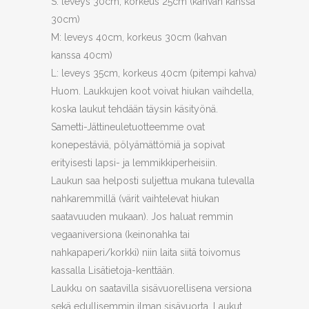
S: leveys 30cm, korkeus 25cm (kahvan kanssa
30cm)
M: leveys 40cm, korkeus 30cm (kahvan
kanssa 40cm)
L: leveys 35cm, korkeus 40cm (pitempi kahva)
Huom. Laukkujen koot voivat hiukan vaihdella,
koska laukut tehdään täysin käsityönä.
Sametti-Jättineuletuotteemme ovat
konepestäviä, pölyämättömiä ja sopivat
erityisesti lapsi- ja lemmikkiperheisiin.
Laukun saa helposti suljettua mukana tulevalla
nahkaremmillä (värit vaihtelevat hiukan
saatavuuden mukaan). Jos haluat remmin
vegaaniversiona (keinonahka tai
nahkapaperi/korkki) niin laita siitä toivomus
kassalla Lisätietoja-kenttään.
Laukku on saatavilla sisävuorellisena versiona
sekä edullisemmin ilman sisävuorta. Laukut,