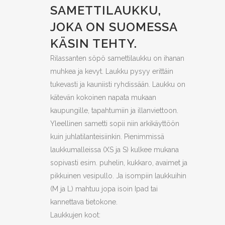
SAMETTILAUKKU,
JOKA ON SUOMESSA
KÄSIN TEHTY.
Rilassanten söpö samettilaukku on ihanan
muhkea ja kevyt. Laukku pysyy erittäin
tukevasti ja kauniisti ryhdissään. Laukku on
kätevän kokoinen napata mukaan
kaupungille, tapahtumiin ja illanviettoon.
Yleellinen sametti sopii niin arkikäyttöön
kuin juhlatilanteisiinkin. Pienimmissä
laukkumalleissa (XS ja S) kulkee mukana
sopivasti esim. puhelin, kukkaro, avaimet ja
pikkuinen vesipullo. Ja isompiin laukkuihin
(M ja L) mahtuu jopa isoin Ipad tai
kannettava tietokone.
Laukkujen koot: