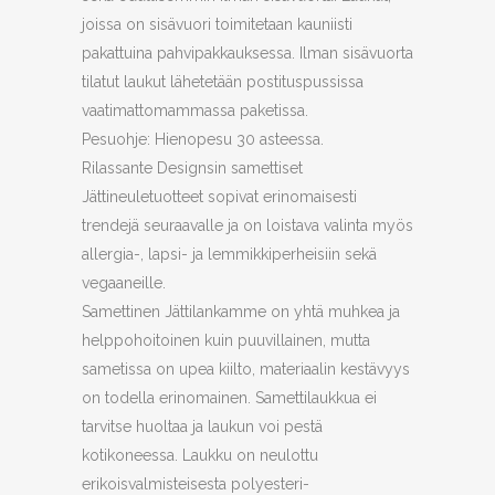
joissa on sisävuori toimitetaan kauniisti
pakattuina pahvipakkauksessa. Ilman sisävuorta
tilatut laukut lähetetään postituspussissa
vaatimattomammassa paketissa.
Pesuohje: Hienopesu 30 asteessa.
Rilassante Designsin samettiset
Jättineuletuotteet sopivat erinomaisesti
trendejä seuraavalle ja on loistava valinta myös
allergia-, lapsi- ja lemmikkiperheisiin sekä
vegaaneille.
Samettinen Jättilankamme on yhtä muhkea ja
helppohoitoinen kuin puuvillainen, mutta
sametissa on upea kiilto, materiaalin kestävyys
on todella erinomainen. Samettilaukkua ei
tarvitse huoltaa ja laukun voi pestä
kotikoneessa. Laukku on neulottu
erikoisvalmisteisesta polyesteri-