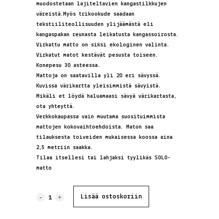
muodostetaan lajiteltavien kangastilkkujen
väreistä.Myös trikookude saadaan
tekstiiliteollisuuden ylijäämästä eli
kangaspakan reunasta leikatusta kangassoirosta.
Virkattu matto on siksi ekologinen valinta.
Virkatut matot kestävät pesusta toiseen.
Konepesu 30 asteessa.
Mattoja on saatavilla yli 20 eri sävyssä.
Kuvissa värikartta yleisimmistä sävyistä.
Mikäli et löydä haluamaasi sävyä värikartasta,
ota yhteyttä.
Verkkokaupassa vain muutama suosituimmista
mattojen kokovaihtoehdoista. Maton saa
tilauksesta toiveiden mukaisessa koossa aina
2,5 metriin saakka.
Tilaa itsellesi tai lahjaksi tyylikäs SOLO-
matto
SOLO-
Lisää ostoskoriin
matto