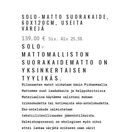
SOLO-MATTO SUORAKAIDE,
60X120CM, USEITA
VÄREJÄ
139.00
€
Sis. Alv 25,5%
SOLO-
MATTOMALLISTON
SUORAKAIDEMATTO ON
YKSINKERTAISEN
TYYLIKÄS.
Rilassanten matot virkataan käsin Pirkanmaalla.
Mattomme ovat laadukkaita ja helppohoitoisia.
Materiaalina käytämme valintasi mukaan
trikookudetta tai kotimaista eko-ontelokudetta.
Eko-ontelokude valmistetaan
tekstiiliteollisuuden jäännöstilkuista.
Valmistusprosessi on ekologinen myös siksi
ettei lankaa värjätä erikseen vaan värit