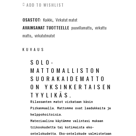
ADD TO WISHLIST
suorakaide,
OSASTOT:
Kaikki
,
Virkatut matot
60x120cm,
AVAINSANAT TUOTTEELLE
puuvillamatto
,
virkattu
useita
matto
,
virkatutmatot
värejä
KUVAUS
quantity
SOLO-
MATTOMALLISTON
SUORAKAIDEMATTO
ON YKSINKERTAISEN
TYYLIKÄS.
Rilassanten matot virkataan käsin
Pirkanmaalla. Mattomme ovat laadukkaita ja
helppohoitoisia.
Materiaalina käytämme valintasi mukaan
trikookudetta tai kotimaista eko-
ontelokudetta. Eko-ontelokude valmistetaan