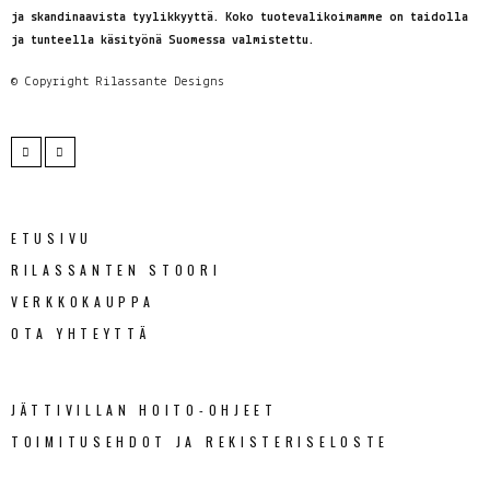
ja skandinaavista tyylikkyyttä. Koko tuotevalikoimamme on taidolla
ja tunteella käsityönä Suomessa valmistettu.
© Copyright
Rilassante Designs
ETUSIVU
RILASSANTEN STOORI
VERKKOKAUPPA
OTA YHTEYTTÄ
JÄTTIVILLAN HOITO-OHJEET
TOIMITUSEHDOT JA REKISTERISELOSTE