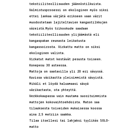
tekstiiliteollisuuden jäännöstilkuista.
Valmistusprosessi on ekologinen myös siksi
ettei lankaa värjätä erikseen vaan värit
muodostetaan lajiteltavien kangastilkkujen
väreistä.Myös trikookude saadaan
tekstiiliteollisuuden ylijäämästä eli
kangaspakan reunasta leikatusta
kangassoirosta. Virkattu matto on siksi
ekologinen valinta.
Virkatut matot kestävät pesusta toiseen.
Konepesu 30 asteessa.
Mattoja on saatavilla yli 20 eri sävyssä.
Kuvissa värikartta yleisimmistä sävyistä.
Mikäli et löydä haluamaasi sävyä
värikartasta, ota yhteyttä.
Verkkokaupassa vain muutama suosituimmista
mattojen kokovaihtoehdoista. Maton saa
tilauksesta toiveiden mukaisessa koossa
aina 2,5 metriin saakka.
Tilaa itsellesi tai lahjaksi tyylikäs SOLO-
matto