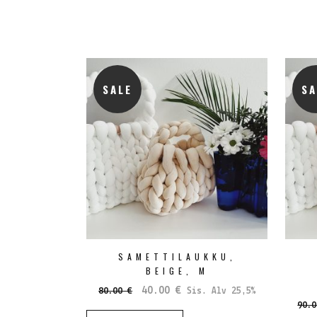
SALE
SA
SAMETTILAUKKU,
BEIGE, M
Alkuperäinen
Nykyinen
40.00
€
80.00
€
Sis. Alv 25,5%
hinta
hinta
90.