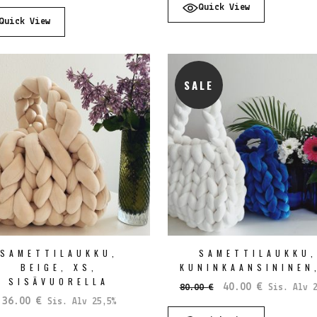
hinta
hinta
oli:
on:
Quick View
oli:
on:
35.00 €.
22.00 €.
Quick View
90.00 €.
63.00 €.
SALE
SAMETTILAUKKU,
SAMETTILAUKKU
BEIGE, XS,
KUNINKAANSININEN
SISÄVUORELLA
Alkuperäinen
Nykyinen
40.00
€
80.00
€
Sis. Alv 2
hinta
hinta
36.00
€
Sis. Alv 25,5%
oli:
on: