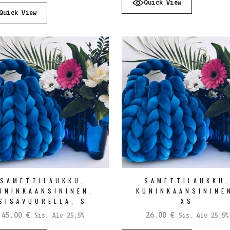
Quick View
80.00 €.
40.00 €.
Quick View
SAMETTILAUKKU,
SAMETTILAUKKU
UNINKAANSININEN,
KUNINKAANSININE
SISÄVUORELLA, S
XS
45.00
€
26.00
€
Sis. Alv 25,5%
Sis. Alv 25,5%