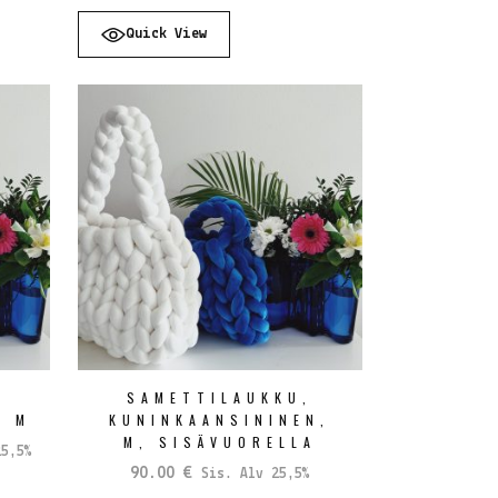
Quick View
,
SAMETTILAUKKU,
, M
KUNINKAANSININEN,
M, SISÄVUORELLA
5,5%
90.00
€
Sis. Alv 25,5%