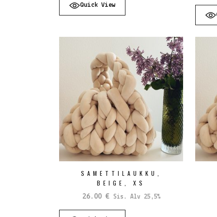
oli:
on:
Quick View
80.00 €.
40.00 €.
SAMETTILAUKKU,
BEIGE, XS
26.00
€
Sis. Alv 25,5%