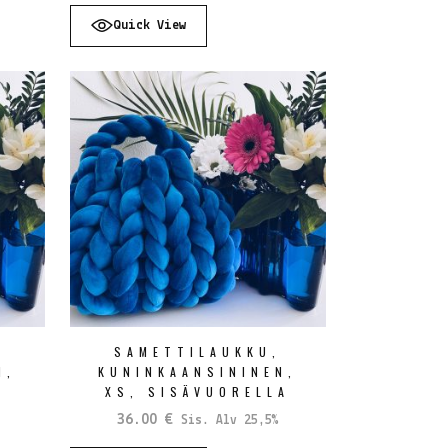
Quick View
,
SAMETTILAUKKU,
N,
KUNINKAANSININEN,
XS, SISÄVUORELLA
36.00
€
Sis. Alv 25,5%