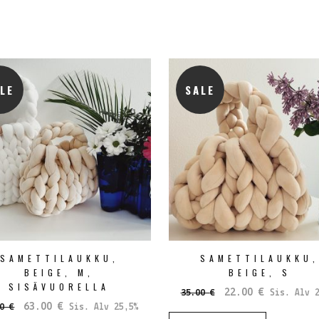
LE
SALE
SAMETTILAUKKU,
SAMETTILAUKKU
BEIGE, M,
BEIGE, S
SISÄVUORELLA
Alkuperäinen
Nykyinen
22.00
€
35.00
€
Sis. Alv 2
Alkuperäinen
Nykyinen
hinta
hinta
63.00
€
00
€
Sis. Alv 25,5%