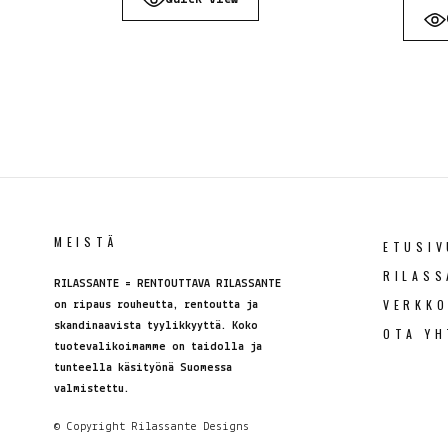
MEISTÄ
ETUSIV
RILASS
RILASSANTE = RENTOUTTAVA RILASSANTE
VERKK
on ripaus rouheutta, rentoutta ja
skandinaavista tyylikkyyttä. Koko
OTA YH
tuotevalikoimamme on taidolla ja
tunteella käsityönä Suomessa
valmistettu.
© Copyright
Rilassante Designs