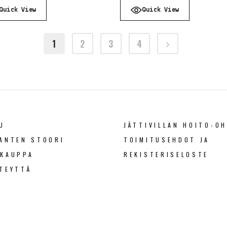
Quick View
Quick View
1
2
3
4
U
JÄTTIVILLAN HOITO-OH
ANTEN STOORI
TOIMITUSEHDOT JA
OKAUPPA
REKISTERISELOSTE
TEYTTÄ