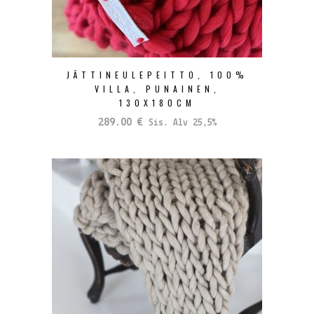
JÄTTINEULEPEITTO, 100%
VILLA, PUNAINEN,
130X180CM
289.00
€
Sis. Alv 25,5%