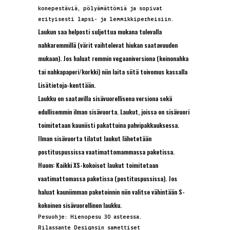
konepestäviä, pölyämättömiä ja sopivat
erityisesti lapsi- ja lemmikkiperheisiin.
Laukun saa helposti suljettua mukana tulevalla
nahkaremmillä (värit vaihtelevat hiukan saatavuuden
mukaan). Jos haluat remmin vegaaniversiona (keinonahka
tai nahkapaperi/korkki) niin laita siitä toivomus kassalla
Lisätietoja-kenttään.
Laukku on saatavilla sisävuorellisena versiona sekä
edullisemmin ilman sisävuorta. Laukut, joissa on sisävuori
toimitetaan kauniisti pakattuina pahvipakkauksessa.
Ilman sisävuorta tilatut laukut lähetetään
postituspussissa vaatimattomammassa paketissa.
Huom: Kaikki XS-kokoiset laukut toimitetaan
vaatimattomassa paketissa (postituspussissa). Jos
haluat kauniimman paketoinnin niin valitse vähintään S-
kokoinen sisävuorellinen laukku.
Pesuohje: Hienopesu 30 asteessa.
Rilassante Designsin samettiset