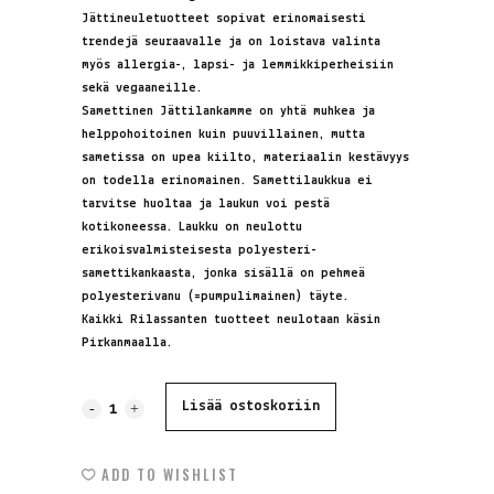
Jättineuletuotteet sopivat erinomaisesti
trendejä seuraavalle ja on loistava valinta
myös allergia-, lapsi- ja lemmikkiperheisiin
sekä vegaaneille.
Samettinen Jättilankamme on yhtä muhkea ja
helppohoitoinen kuin puuvillainen, mutta
sametissa on upea kiilto, materiaalin kestävyys
on todella erinomainen. Samettilaukkua ei
tarvitse huoltaa ja laukun voi pestä
kotikoneessa. Laukku on neulottu
erikoisvalmisteisesta polyesteri-
samettikankaasta, jonka sisällä on pehmeä
polyesterivanu (=pumpulimainen) täyte.
Kaikki Rilassanten tuotteet neulotaan käsin
Pirkanmaalla.
Samettilaukku,
Lisää ostoskoriin
kuninkaansininen,
ADD TO WISHLIST
XS