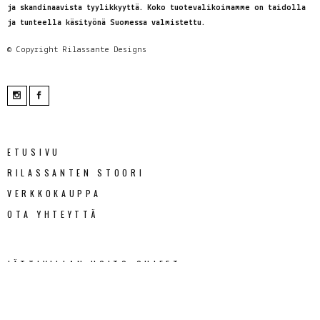
ja skandinaavista tyylikkyyttä. Koko tuotevalikoimamme on taidolla
ja tunteella käsityönä Suomessa valmistettu.
© Copyright
Rilassante Designs
ETUSIVU
RILASSANTEN STOORI
VERKKOKAUPPA
OTA YHTEYTTÄ
JÄTTIVILLAN HOITO-OHJEET
TOIMITUSEHDOT JA REKISTERISELOSTE