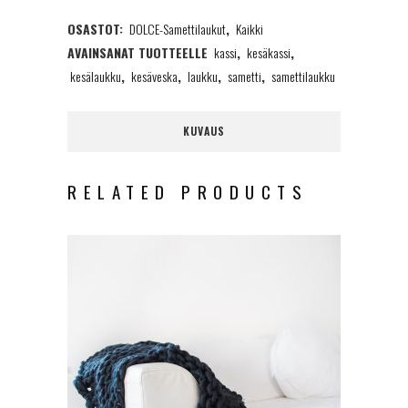
OSASTOT:
DOLCE-Samettilaukut
,
Kaikki
quantity
AVAINSANAT TUOTTEELLE
kassi
,
kesäkassi
,
kesälaukku
,
kesäveska
,
laukku
,
sametti
,
samettilaukku
KUVAUS
RELATED PRODUCTS