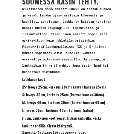
SUOMESSA KÄSIN TEHTY.
Rilassanten söpö samettilaukku on ihanan muhkea
ja kevyt. Laukku pysyy erittäin tukevasti ja
kauniisti ryhdissään. Laukku on kätevän kokoinen
napata mukaan kaupungille, tapahtumiin ja
illanviettoon. Yleellinen sametti sopii niin
arkikäyttöön kuin juhlatilanteisiinkin.
Pienimmissä laukkumalleissa (XS ja S) kulkee
mukana sopivasti esim. puhelin, kukkaro,
avaimet ja pikkuinen vesipullo. Ja isompiin
laukkuihin (M ja L) mahtuu jopa isoin Ipad tai
kannettava tietokone.
Laukkujen koot:
XS: leveys 25cm, korkeus 20cm (kahvan kanssa 25cm)
S: leveys 30cm, korkeus 25cm (kahvan kanssa 30cm)
M: leveys 40cm, korkeus 30cm (kahvan kanssa 40cm)
L: leveys 35cm, korkeus 40cm (pitempi kahva)
Huom. Laukkujen koot voivat hiukan vaihdella, koska
laukut tehdään täysin käsityönä.
Sametti-Jättineuletuotteemme ovat