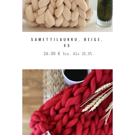
SAMETTILAUKKU, BEIGE,
XS
26.00
€
Sis. Alv 25,5%