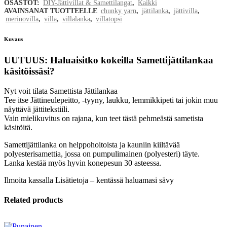
OSASTOT:
DIY-Jättivillat & Samettilangat
,
Kaikki
kg,
AVAINSANAT TUOTTEELLE
chunky yarn
,
jättilanka
,
jättivilla
,
merinovilla
,
villa
,
villalanka
,
villatopsi
useita
Kuvaus
värejä
UUTUUS: Haluaisitko kokeilla Samettijättilankaa
quantity
käsitöissäsi?
Nyt voit tilata Samettista Jättilankaa
Tee itse Jättineulepeitto, -tyyny, laukku, lemmikkipeti tai jokin muu
näyttävä jättitekstiili.
Vain mielikuvitus on rajana, kun teet tästä pehmeästä sametista
käsitöitä.
Samettijättilanka on helppohoitoista ja kauniin kiiltävää
polyesterisamettia, jossa on pumpulimainen (polyesteri) täyte.
Lanka kestää myös hyvin konepesun 30 asteessa.
Ilmoita kassalla Lisätietoja – kentässä haluamasi sävy
Related products