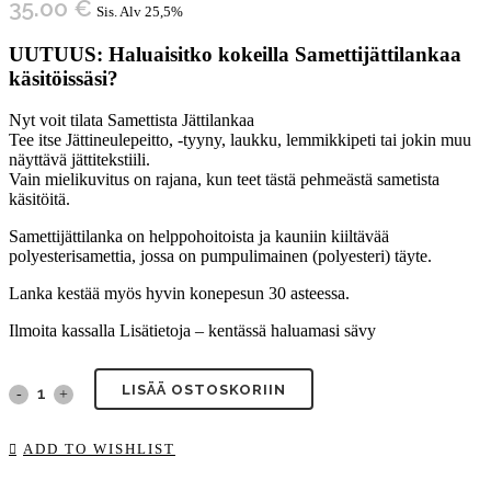
35.00
€
Sis. Alv 25,5%
UUTUUS: Haluaisitko kokeilla Samettijättilankaa
käsitöissäsi?
Nyt voit tilata Samettista Jättilankaa
Tee itse Jättineulepeitto, -tyyny, laukku, lemmikkipeti tai jokin muu
näyttävä jättitekstiili.
Vain mielikuvitus on rajana, kun teet tästä pehmeästä sametista
käsitöitä.
Samettijättilanka on helppohoitoista ja kauniin kiiltävää
polyesterisamettia, jossa on pumpulimainen (polyesteri) täyte.
Lanka kestää myös hyvin konepesun 30 asteessa.
Ilmoita kassalla Lisätietoja – kentässä haluamasi sävy
LISÄÄ OSTOSKORIIN
Jättilanka,
sametti,
ADD TO WISHLIST
1