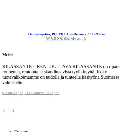
Jättineulepeitto, PUUVILLA, siniharmaa, 150x200cm
395.00
€
Sis. Alv 25,5%
Meistä
RILASSANTE = RENTOUTTAVA RILASSANTE on ripaus
rouheutta, rentoutta ja skandinaavista tyylikkyyttä. Koko
tuotevalikoimamme on taidolla ja tunteella käsityönä Suomessa
valmistettu.
© Copyright
Rilassante Designs
Etusivu