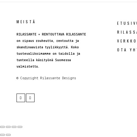
MEISTÄ
ETUSIV
RILASS
RILASSANTE = RENTOUTTAVA RILASSANTE
VERKK
on ripaus rouheutta, rentoutta ja
skandinaavista tyylikkyyttä. Koko
OTA YH
tuotevalikoimamme on taidolla ja
tunteella käsityönä Suomessa
valmistettu.
© Copyright
Rilassante Designs