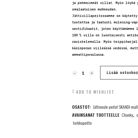
ja pehmeimmät villat. Myös löyhä 
omalaatuisen muhkeuden.
Jättivillapeitossamme on käytetty
tuotettua ja taatusti mulesing-va
sertifikaatit, joten käyttämämme l
100 % villa on luontaisesti antib
ravistelemalla. Myös teippiharjal
käsinpesun viileässä vedessä, mut
ammattipesulassa.
Jättineulepeitto,
Lisää ostosko
100%
ADD TO WISHLIST
Villa,
OSASTOT:
Jättineule-peitot SKANDI-mall
meripihka,
AVAINSANAT TUOTTEELLE
Chunky
,
130x180cm
torkkupeitto
quantity