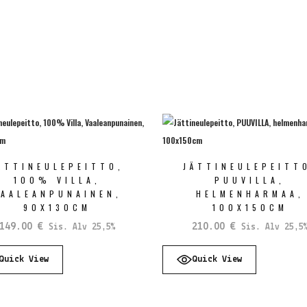
ÄTTINEULEPEITTO,
JÄTTINEULEPEITT
100% VILLA,
PUUVILLA,
VAALEANPUNAINEN,
HELMENHARMAA,
90X130CM
100X150CM
149.00
€
210.00
€
Sis. Alv 25,5%
Sis. Alv 25,5
Quick View
Quick View