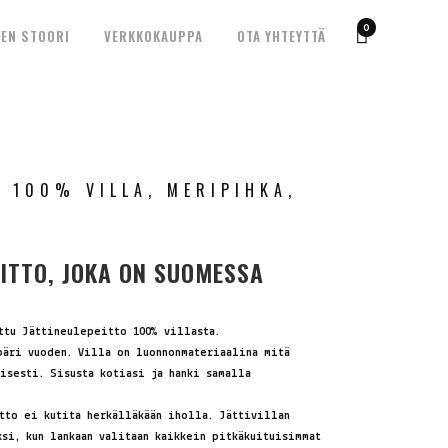
0
EN STOORI
VERKKOKAUPPA
OTA YHTEYTTÄ
, 100% VILLA, MERIPIHKA,
EITTO, JOKA ON SUOMESSA
ttu Jättineulepeitto 100% villasta.
päri vuoden. Villa on luonnonmateriaalina mitä
isesti. Sisusta kotiasi ja hanki samalla
tto ei kutita herkälläkään iholla. Jättivillan
si, kun lankaan valitaan kaikkein pitkäkuituisimmat