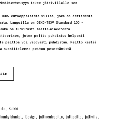
yksikierteisyys tekee jättivillalle sen
 100% eurooppalaista villaa, joka on eettisesti
paata. Langoilla on
OEKO-TEX® Standard 100 –
anka on tutkitusti haitta-aineetonta.
akteerinen, joten peitto puhdistuu helposti
la peittoa voi varovasti puhdistaa. Peitto kestää
ta suosittelemme peiton pesettämistä
riin
isto
,
Kaikki
chunky blanket
,
Design
,
jättineulepeitto
,
jättipeitto
,
jättivilla
,