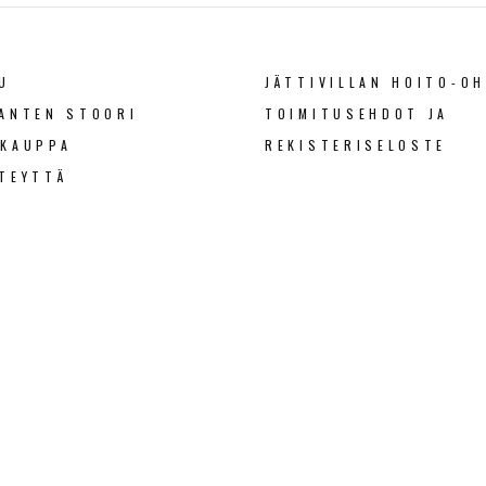
U
JÄTTIVILLAN HOITO-OH
ANTEN STOORI
TOIMITUSEHDOT JA
OKAUPPA
REKISTERISELOSTE
TEYTTÄ