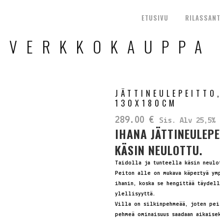
ETUSIVU
RILASSANT
VERKKOKAUPPA
JÄTTINEULEPEITTO
130X180CM
289.00
€
Sis. Alv 25,5%
IHANA JÄTTINEULEP
KÄSIN NEULOTTU.
Taidolla ja tunteella käsin neulo
Peiton alle on mukava käpertyä ym
ihanin, koska se hengittää täydell
ylellisyyttä.
Villa on silkinpehmeää, joten pei
pehmeä ominaisuus saadaan aikaisek