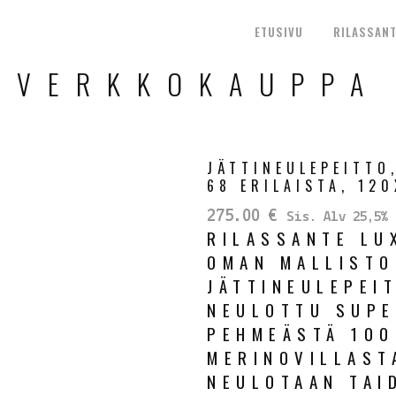
ETUSIVU
RILASSANT
VERKKOKAUPPA
JÄTTINEULEPEITTO
68 ERILAISTA, 12
275.00
€
Sis. Alv 25,5%
RILASSANTE LU
OMAN MALLIST
JÄTTINEULEPEI
NEULOTTU SUPE
PEHMEÄSTÄ 100
MERINOVILLAST
NEULOTAAN TAI