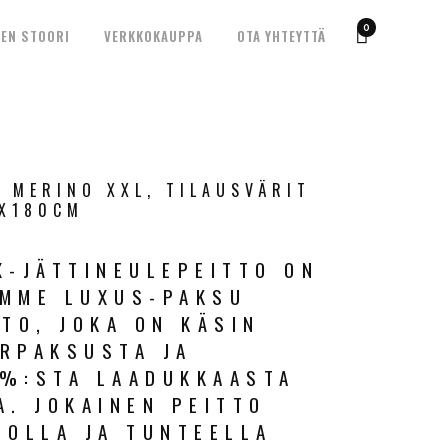
0
EN STOORI
VERKKOKAUPPA
OTA YHTEYTTÄ
, MERINO XXL, TILAUSVÄRIT
0X180CM
X-JÄTTINEULEPEITTO ON
OMME LUXUS-PAKSU
TTO, JOKA ON KÄSIN
RPAKSUSTA JA
%:STA LAADUKKAASTA
A. JOKAINEN PEITTO
DOLLA JA TUNTEELLA