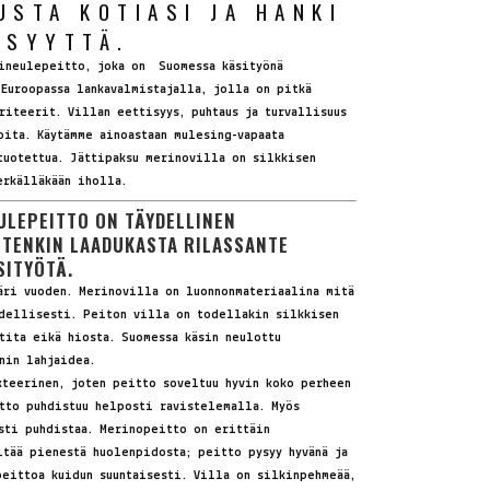
USTA KOTIASI JA HANKI
ISYYTTÄ.
ineulepeitto, joka on Suomessa käsityönä
 Euroopassa lankavalmistajalla, jolla on pitkä
riteerit. Villan eettisyys, puhtaus ja turvallisuus
oita. Käytämme ainoastaan mulesing-vapaata
tuotettua. Jättipaksu merinovilla on silkkisen
erkälläkään iholla.
ULEPEITTO ON TÄYDELLINEN
ETENKIN LAADUKASTA RILASSANTE
SITYÖTÄ.
äri vuoden. Merinovilla on luonnonmateriaalina mitä
ydellisesti. Peiton villa on todellakin silkkisen
tita eikä hiosta. Suomessa käsin neulottu
nin lahjaidea.
kteerinen, joten peitto soveltuu hyvin koko perheen
tto puhdistuu helposti ravistelemalla. Myös
sti puhdistaa. Merinopeitto on erittäin
tää pienestä huolenpidosta; peitto pysyy hyvänä ja
peittoa kuidun suuntaisesti. Villa on silkinpehmeää,