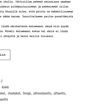
än iholla. Jättivillan pehmeä ominaisuus saadaan
kaikkein pitkäkuituisimmat ja pehmeimmät villat.
lty höyryllä siten, että peitto on mahdollisimman
in vähän karvaa. Suosittelemme peiton pesettämistä
 löydä värikartasta haluamaasi sävyä niin pyydä
la. Mikäli haluamaasi kokoa tai väriä ei löydy
ti yhteyttä ja kerro meille toiveesi.
riin
-2
,
Kaikki
anket
,
chunkyknit
,
Design
,
jättineulepeitto
,
jättipeitto
,
upeitto