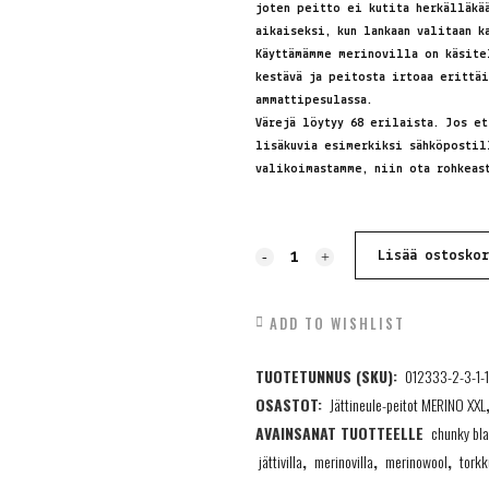
joten peitto ei kutita herkälläkä
aikaiseksi, kun lankaan valitaan 
Käyttämämme merinovilla on käsite
kestävä ja peitosta irtoaa erittä
ammattipesulassa.
Värejä löytyy 68 erilaista. Jos et
lisäkuvia esimerkiksi sähköpostil
valikoimastamme, niin ota rohkeas
Jättineulepeitto,
Lisää ostosko
MERINO
ADD TO WISHLIST
XXL,
TUOTETUNNUS (SKU):
012333-2-3-1-1
tilausvärit
OSASTOT:
Jättineule-peitot MERINO XXL
68
AVAINSANAT TUOTTEELLE
chunky bl
erilaista,
jättivilla
,
merinovilla
,
merinowool
,
torkk