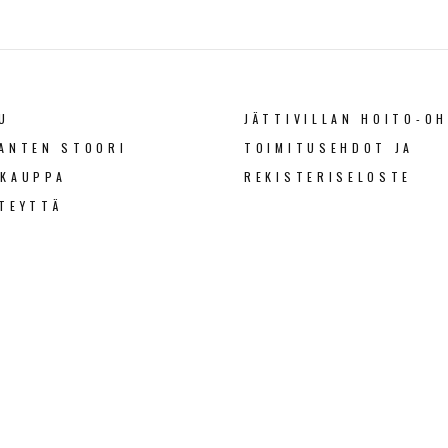
U
JÄTTIVILLAN HOITO-OH
ANTEN STOORI
TOIMITUSEHDOT JA
OKAUPPA
REKISTERISELOSTE
TEYTTÄ