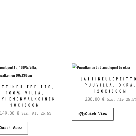
JÄTTINEULEPEITT
PUUVILLA, OKRA
ÄTTINEULEPEITTO,
120X180CM
100% VILLA,
ÖYHENENVALKOINEN
280.00
€
Sis. Alv 25,5
90X130CM
149.00
€
Sis. Alv 25,5%
Quick View
Quick View