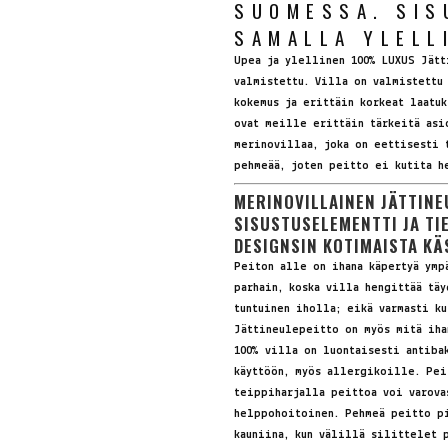
SUOMESSA. SIS
SAMALLA YLELL
Upea ja ylellinen 100% LUXUS Jätt
valmistettu. Villa on valmistettu
kokemus ja erittäin korkeat laatuk
ovat meille erittäin tärkeitä asi
merinovillaa, joka on eettisesti 
pehmeää, joten peitto ei kutita h
MERINOVILLAINEN JÄTTINE
SISUSTUSELEMENTTI JA TI
DESIGNSIN KOTIMAISTA KÄ
Peiton alle on ihana käpertyä ymp
parhain, koska villa hengittää tä
tuntuinen iholla; eikä varmasti ku
Jättineulepeitto on myös mitä iha
100% villa on luontaisesti antiba
käyttöön, myös allergikoille. Pei
teippiharjalla peittoa voi varova
helppohoitoinen. Pehmeä peitto pi
kauniina, kun välillä silittelet 