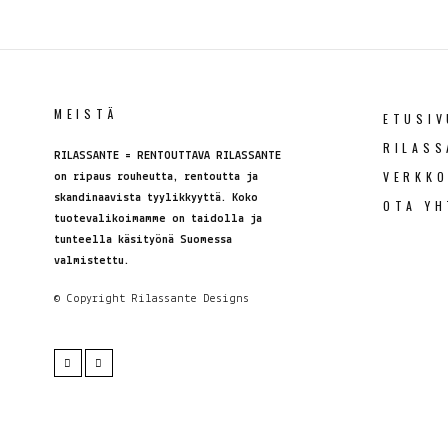
MEISTÄ
ETUSIV
RILASS
RILASSANTE = RENTOUTTAVA RILASSANTE
VERKK
on ripaus rouheutta, rentoutta ja
skandinaavista tyylikkyyttä. Koko
OTA YH
tuotevalikoimamme on taidolla ja
tunteella käsityönä Suomessa
valmistettu.
© Copyright
Rilassante Designs