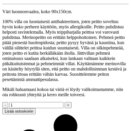
Väri luonnonvaalea, koko 90x150cm.
100% villa on luontaisesti antibakteerinen, joten peitto soveltuu
hyvin koko perheen käyttöön, myös allergikoille. Peitto puhdistuu
helposti ravistelemalla. Myös teippiharjalla peittoa voi varovasti
puhdistaa. Merinopeitto on erittäin helppohoitoinen. Pehmeä peitto
pitää pienestä huolenpidosta; peitto pysyy hyvänä ja kauniina, kun
välillä silittelet peittoa kuidun suuntaisesti. Villa on silkinpehmeää,
joten peitto ei kutita herkälläkään iholla. Jättivillan pehmeä
ominaisuus saadaan aikaiseksi, kun lankaan valitaan kaikkein
pitkäkuituisimmat ja pehmeimmät villat. Käyttämämme merinovilla
on käsitelty höyryllä siten, että peitto on mahdollisimman kestävä ja
peitosta irtoaa erittäin vähän karvaa. Suosittelemme peiton
pesettämistä ammattipesulassa.
Mikäli haluamaasi kokoa tai väriä ei löydy valikoimastamme, niin
ota rohkeasti yhteyttä ja kerro meille toiveesi.
Jättineulepeitto,
MERINO
Lisää ostoskoriin
XXL,
luonnonvaalea,
90x150cm
quantity