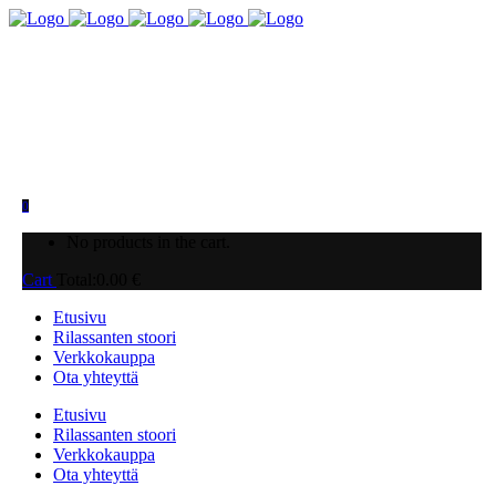
0
No products in the cart.
Cart
Total:
0.00
€
Etusivu
Rilassanten stoori
Verkkokauppa
Ota yhteyttä
Etusivu
Rilassanten stoori
Verkkokauppa
Ota yhteyttä