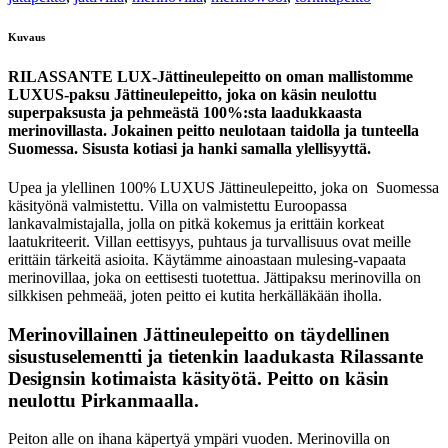
Kuvaus
RILASSANTE LUX-Jättineulepeitto on oman mallistomme
LUXUS-paksu Jättineulepeitto, joka on käsin neulottu
superpaksusta ja pehmeästä 100%:sta laadukkaasta
merinovillasta. Jokainen peitto neulotaan taidolla ja tunteella
Suomessa. Sisusta kotiasi ja hanki samalla ylellisyyttä.
Upea ja ylellinen 100% LUXUS Jättineulepeitto, joka on Suomessa
käsityönä valmistettu. Villa on valmistettu Euroopassa
lankavalmistajalla, jolla on pitkä kokemus ja erittäin korkeat
laatukriteerit. Villan eettisyys, puhtaus ja turvallisuus ovat meille
erittäin tärkeitä asioita. Käytämme ainoastaan mulesing-vapaata
merinovillaa, joka on eettisesti tuotettua. Jättipaksu merinovilla on
silkkisen pehmeää, joten peitto ei kutita herkälläkään iholla.
Merinovillainen Jättineulepeitto on täydellinen
sisustuselementti ja tietenkin laadukasta Rilassante
Designsin kotimaista käsityötä. Peitto on käsin
neulottu Pirkanmaalla.
Peiton alle on ihana käpertyä ympäri vuoden. Merinovilla on