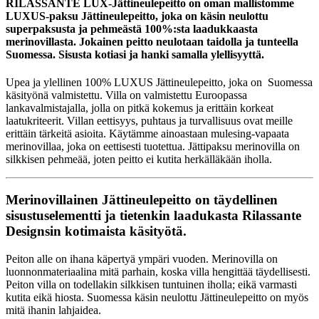
RILASSANTE LUX-Jättineulepeitto on oman mallistomme
LUXUS-paksu Jättineulepeitto, joka on käsin neulottu
superpaksusta ja pehmeästä 100%:sta laadukkaasta
merinovillasta. Jokainen peitto neulotaan taidolla ja tunteella
Suomessa. Sisusta kotiasi ja hanki samalla ylellisyyttä.
Upea ja ylellinen 100% LUXUS Jättineulepeitto, joka on Suomessa
käsityönä valmistettu. Villa on valmistettu Euroopassa
lankavalmistajalla, jolla on pitkä kokemus ja erittäin korkeat
laatukriteerit. Villan eettisyys, puhtaus ja turvallisuus ovat meille
erittäin tärkeitä asioita. Käytämme ainoastaan mulesing-vapaata
merinovillaa, joka on eettisesti tuotettua. Jättipaksu merinovilla on
silkkisen pehmeää, joten peitto ei kutita herkälläkään iholla.
Merinovillainen Jättineulepeitto on täydellinen
sisustuselementti ja tietenkin laadukasta Rilassante
Designsin kotimaista käsityötä.
Peiton alle on ihana käpertyä ympäri vuoden. Merinovilla on
luonnonmateriaalina mitä parhain, koska villa hengittää täydellisesti.
Peiton villa on todellakin silkkisen tuntuinen iholla; eikä varmasti
kutita eikä hiosta. Suomessa käsin neulottu Jättineulepeitto on myös
mitä ihanin lahjaidea.