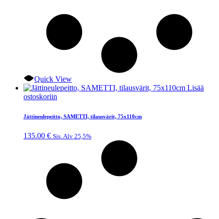
Quick View
Lisää
ostoskoriin
Jättineulepeitto, SAMETTI, tilausvärit, 75x110cm
135.00
€
Sis. Alv 25,5%