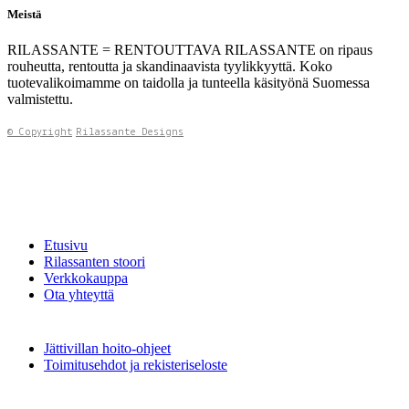
Meistä
RILASSANTE = RENTOUTTAVA RILASSANTE on ripaus
rouheutta, rentoutta ja skandinaavista tyylikkyyttä. Koko
tuotevalikoimamme on taidolla ja tunteella käsityönä Suomessa
valmistettu.
© Copyright
Rilassante Designs
Etusivu
Rilassanten stoori
Verkkokauppa
Ota yhteyttä
Jättivillan hoito-ohjeet
Toimitusehdot ja rekisteriseloste