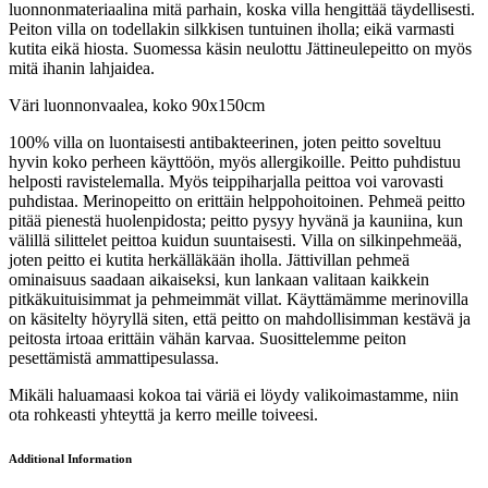
luonnonmateriaalina mitä parhain, koska villa hengittää täydellisesti.
Peiton villa on todellakin silkkisen tuntuinen iholla; eikä varmasti
kutita eikä hiosta. Suomessa käsin neulottu Jättineulepeitto on myös
mitä ihanin lahjaidea.
Väri luonnonvaalea, koko 90x150cm
100% villa on luontaisesti antibakteerinen, joten peitto soveltuu
hyvin koko perheen käyttöön, myös allergikoille. Peitto puhdistuu
helposti ravistelemalla. Myös teippiharjalla peittoa voi varovasti
puhdistaa. Merinopeitto on erittäin helppohoitoinen. Pehmeä peitto
pitää pienestä huolenpidosta; peitto pysyy hyvänä ja kauniina, kun
välillä silittelet peittoa kuidun suuntaisesti. Villa on silkinpehmeää,
joten peitto ei kutita herkälläkään iholla. Jättivillan pehmeä
ominaisuus saadaan aikaiseksi, kun lankaan valitaan kaikkein
pitkäkuituisimmat ja pehmeimmät villat. Käyttämämme merinovilla
on käsitelty höyryllä siten, että peitto on mahdollisimman kestävä ja
peitosta irtoaa erittäin vähän karvaa. Suosittelemme peiton
pesettämistä ammattipesulassa.
Mikäli haluamaasi kokoa tai väriä ei löydy valikoimastamme, niin
ota rohkeasti yhteyttä ja kerro meille toiveesi.
Additional Information