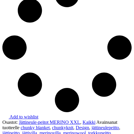
Add to wishlist
Osastot:
Jättineule-peitot MERINO XXL
,
Kaikki
Avainsanat
tuotteelle
chunky blanket
,
chunkyknit
,
Design
,
jättineulepeitto
,
jättipeitto
,
jättivilla
,
merinovilla
,
merinowool
,
torkkupeitto