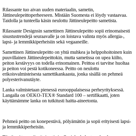
Rilassante tuo aivan uuden materiaalin, sametin,
Jättineulepeittoperheeseen. Mistään Suomesta ei löydy vastaavaa.
Taidolla ja tunteella käsin neulottu Jättineulepeitto sametista.
Rilassante Designsin samettinen Jättineulepeitto sopii erinomaisesti
sisustustrendejä seuraavalle ja on loistava valinta myös allergia-,
lapsi- ja lemmikkiperheisiin sekä vegaaneille.
Samettinen Jättineulepeitto on yhtä muhkea ja helppohoitoinen kuin
puuvillainen Jättineulepeittokin, mutta sametissa on upea kiilto,
peiton kestävyys on todella erinomainen. Peittoa ei tarvitse huoltaa
ja peiton voi pestä kotikoneessa. Peitto on neulottu
erikoisvalmisteisesta samettikankaasta, jonka sisällä on pehmeä
polyesterivanutäyte.
Lanka valmistetaan pienessä eurooppalaisessa perheyrityksessä.
Langalla on
OEKO-TEX® Standard 100 – sertifikaatti, joten
käyttämämme lanka on tutkitusti haitta-aineetonta.
Pehmeä peitto on konepestävä, pölyämätön ja sopii erityisesti lapsi-
ja lemmikkiperheisiin.