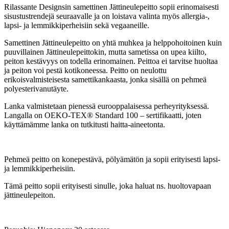
Rilassante Designsin samettinen Jättineulepeitto sopii erinomaisesti
sisustustrendejä seuraavalle ja on loistava valinta myös allergia-,
lapsi- ja lemmikkiperheisiin sekä vegaaneille.
Samettinen Jättineulepeitto on yhtä muhkea ja helppohoitoinen kuin
puuvillainen Jättineulepeittokin, mutta sametissa on upea kiilto,
peiton kestävyys on todella erinomainen. Peittoa ei tarvitse huoltaa
ja peiton voi pestä kotikoneessa. Peitto on neulottu
erikoisvalmisteisesta samettikankaasta, jonka sisällä on pehmeä
polyesterivanutäyte.
Lanka valmistetaan pienessä eurooppalaisessa perheyrityksessä.
Langalla on
OEKO-TEX® Standard 100 – sertifikaatti, joten
käyttämämme lanka on tutkitusti haitta-aineetonta.
Pehmeä peitto on konepestävä, pölyämätön ja sopii erityisesti lapsi-
ja lemmikkiperheisiin.
Tämä peitto sopii erityisesti sinulle, joka haluat ns. huoltovapaan
jättineulepeiton.