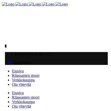
0
No products in the cart.
Cart
Total:
0.00
€
Etusivu
Rilassanten stoori
Verkkokauppa
Ota yhteyttä
Etusivu
Rilassanten stoori
Verkkokauppa
Ota yhteyttä