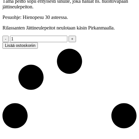
Tämä peitto sopii erityisesti sinulle, joka haluat ns. huoltovapaan
jättineulepeiton.
Pesuohje: Hienopesu 30 asteessa.
Rilassanten Jättineulepeitot neulotaan käsin Pirkanmaalla.
Jättineulepeitto,
SAMETTI,
Lisää ostoskoriin
beige,
75x140cm
quantity