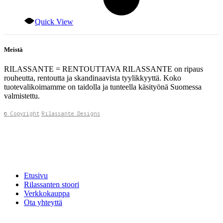
Quick View
Meistä
RILASSANTE = RENTOUTTAVA RILASSANTE on ripaus
rouheutta, rentoutta ja skandinaavista tyylikkyyttä. Koko
tuotevalikoimamme on taidolla ja tunteella käsityönä Suomessa
valmistettu.
© Copyright
Rilassante Designs
Etusivu
Rilassanten stoori
Verkkokauppa
Ota yhteyttä