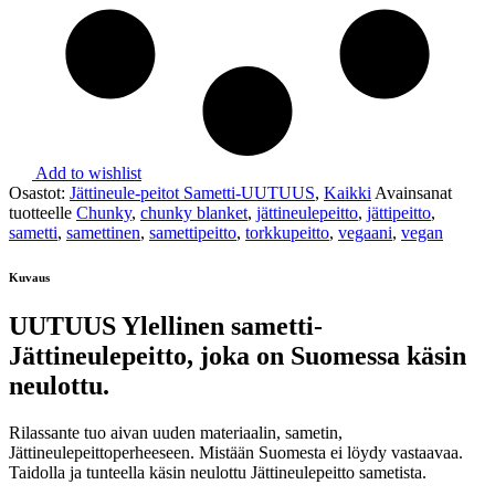
Add to wishlist
Osastot:
Jättineule-peitot Sametti-UUTUUS
,
Kaikki
Avainsanat
tuotteelle
Chunky
,
chunky blanket
,
jättineulepeitto
,
jättipeitto
,
sametti
,
samettinen
,
samettipeitto
,
torkkupeitto
,
vegaani
,
vegan
Kuvaus
UUTUUS Ylellinen sametti-
Jättineulepeitto, joka on Suomessa käsin
neulottu.
Rilassante tuo aivan uuden materiaalin, sametin,
Jättineulepeittoperheeseen. Mistään Suomesta ei löydy vastaavaa.
Taidolla ja tunteella käsin neulottu Jättineulepeitto sametista.