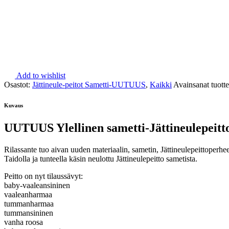
Add to wishlist
Osastot:
Jättineule-peitot Sametti-UUTUUS
,
Kaikki
Avainsanat tuott
Kuvaus
UUTUUS Ylellinen sametti-Jättineulepeitto
Rilassante tuo aivan uuden materiaalin, sametin, Jättineulepeittoperh
Taidolla ja tunteella käsin neulottu Jättineulepeitto sametista.
Peitto on nyt tilaussävyt:
baby-vaaleansininen
vaaleanharmaa
tummanharmaa
tummansininen
vanha roosa