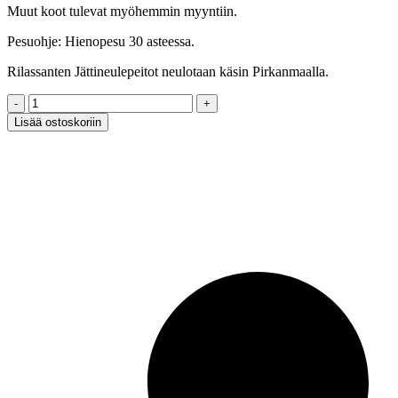
Muut koot tulevat myöhemmin myyntiin.
Pesuohje: Hienopesu 30 asteessa.
Rilassanten Jättineulepeitot neulotaan käsin Pirkanmaalla.
Jättineulepeitto,
SAMETTI,
Lisää ostoskoriin
tilausvärit,
75x110cm
quantity