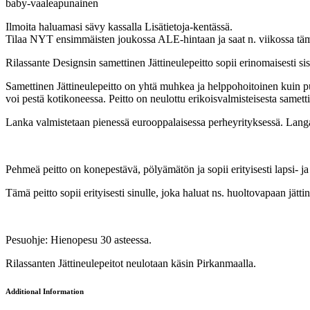
baby-vaaleapunainen
Ilmoita haluamasi sävy kassalla Lisätietoja-kentässä.
Tilaa NYT ensimmäisten joukossa ALE-hintaan ja saat n. viikossa täm
Rilassante Designsin samettinen Jättineulepeitto sopii erinomaisesti sis
Samettinen Jättineulepeitto on yhtä muhkea ja helppohoitoinen kuin puuv
voi pestä kotikoneessa. Peitto on neulottu erikoisvalmisteisesta samet
Lanka valmistetaan pienessä eurooppalaisessa perheyrityksessä. Lang
Pehmeä peitto on konepestävä, pölyämätön ja sopii erityisesti lapsi- j
Tämä peitto sopii erityisesti sinulle, joka haluat ns. huoltovapaan jätti
Pesuohje: Hienopesu 30 asteessa.
Rilassanten Jättineulepeitot neulotaan käsin Pirkanmaalla.
Additional Information