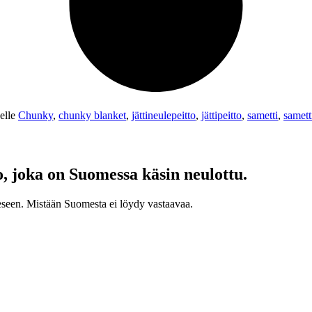
eelle
Chunky
,
chunky blanket
,
jättineulepeitto
,
jättipeitto
,
sametti
,
samett
, joka on Suomessa käsin neulottu.
eeseen. Mistään Suomesta ei löydy vastaavaa.