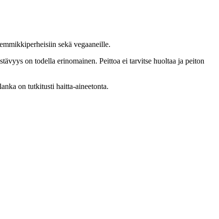
a lemmikkiperheisiin sekä vegaaneille.
tävyys on todella erinomainen. Peittoa ei tarvitse huoltaa ja peiton
ka on tutkitusti haitta-aineetonta.