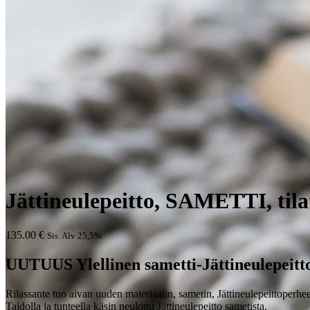
Jättineulepeitto, SAMETTI, til
135.00
€
Sis. Alv 25,5%
UUTUUS Ylellinen sametti-Jättineulepeitto
Rilassante tuo aivan uuden materiaalin, sametin, Jättineulepeittoperh
Taidolla ja tunteella käsin neulottu Jättineulepeitto sametista.