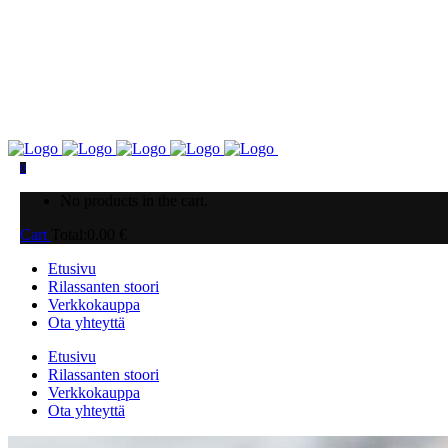
0
No products in the cart.
Cart
Total:
0.00
€
Etusivu
Rilassanten stoori
Verkkokauppa
Ota yhteyttä
Etusivu
Rilassanten stoori
Verkkokauppa
Ota yhteyttä