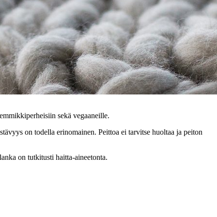
a lemmikkiperheisiin sekä vegaaneille.
tävyys on todella erinomainen. Peittoa ei tarvitse huoltaa ja peiton
ka on tutkitusti haitta-aineetonta.