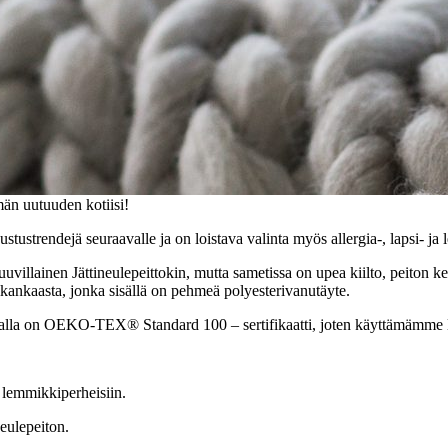
än uutuuden kotiisi!
ustustrendejä seuraavalle ja on loistava valinta myös allergia-, lapsi- j
illainen Jättineulepeittokin, mutta sametissa on upea kiilto, peiton kes
tikankaasta, jonka sisällä on pehmeä polyesterivanutäyte.
alla on
OEKO-TEX® Standard 100 – sertifikaatti, joten käyttämämme lan
a lemmikkiperheisiin.
neulepeiton.