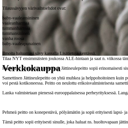
Tilaussävyjen värivaihtoehdot ovat:
baby-vaaleansininen
vaaleanharmaa
tummanharmaa
tummansininen
vanha roosa
baby-vaaleapunainen
Ilmoita haluamasi sävy kassalla Lisätietoja-kentässä.
Tilaa NYT ensimmäisten joukossa ALE-hintaan ja saat n. viikossa täm
Verkkokauppa
Rilassante Designsin samettinen Jättineulepeitto sopii erinomaisesti sis
Samettinen Jättineulepeitto on yhtä muhkea ja helppohoitoinen kuin puuv
voi pestä kotikoneessa. Peitto on neulottu erikoisvalmisteisesta samet
Lanka valmistetaan pienessä eurooppalaisessa perheyrityksessä. Lang
Pehmeä peitto on konepestävä, pölyämätön ja sopii erityisesti lapsi- j
Tämä peitto sopii erityisesti sinulle, joka haluat ns. huoltovapaan jätti