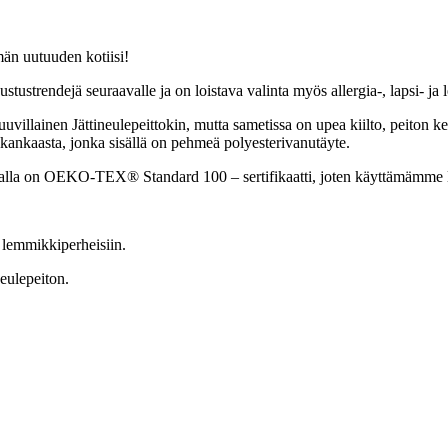
än uutuuden kotiisi!
ustustrendejä seuraavalle ja on loistava valinta myös allergia-, lapsi- j
illainen Jättineulepeittokin, mutta sametissa on upea kiilto, peiton kes
tikankaasta, jonka sisällä on pehmeä polyesterivanutäyte.
alla on
OEKO-TEX® Standard 100 – sertifikaatti, joten käyttämämme lan
a lemmikkiperheisiin.
neulepeiton.