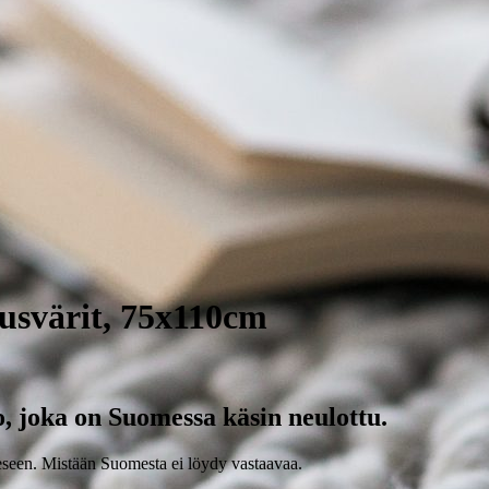
ausvärit, 75x110cm
, joka on Suomessa käsin neulottu.
eeseen. Mistään Suomesta ei löydy vastaavaa.