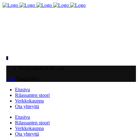
0
No products in the cart.
Cart
Total:
0.00
€
Etusivu
Rilassanten stoori
Verkkokauppa
Ota yhteyttä
Etusivu
Rilassanten stoori
Verkkokauppa
Ota yhteyttä