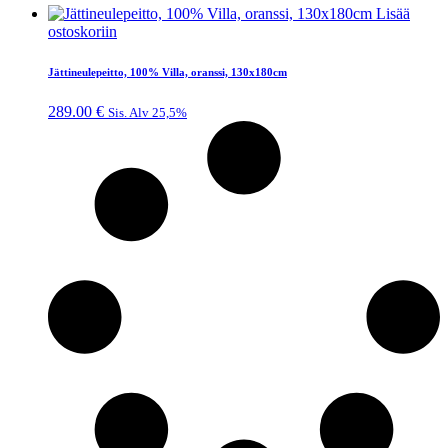
Lisää
ostoskoriin
Jättineulepeitto, 100% Villa, oranssi, 130x180cm
289.00
€
Sis. Alv 25,5%