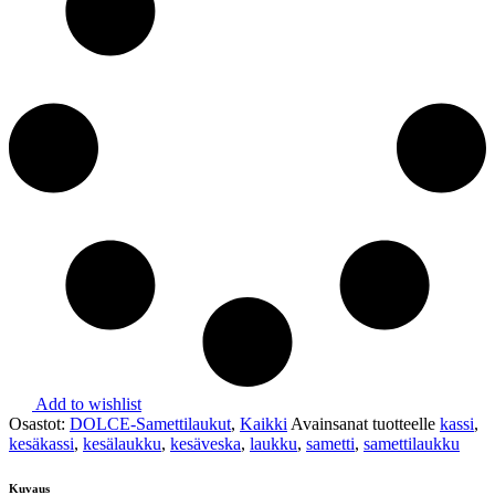
Add to wishlist
Osastot:
DOLCE-Samettilaukut
,
Kaikki
Avainsanat tuotteelle
kassi
,
kesäkassi
,
kesälaukku
,
kesäveska
,
laukku
,
sametti
,
samettilaukku
Kuvaus