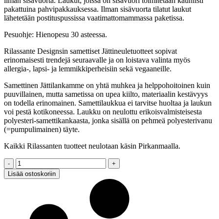
ilman sisävuorta. Laukut, joissa on sisävuori toimitetaan kauniisti
pakattuina pahvipakkauksessa. Ilman sisävuorta tilatut laukut
lähetetään postituspussissa vaatimattomammassa paketissa.
Pesuohje: Hienopesu 30 asteessa.
Rilassante Designsin samettiset Jättineuletuotteet sopivat
erinomaisesti trendejä seuraavalle ja on loistava valinta myös
allergia-, lapsi- ja lemmikkiperheisiin sekä vegaaneille.
Samettinen Jättilankamme on yhtä muhkea ja helppohoitoinen kuin
puuvillainen, mutta sametissa on upea kiilto, materiaalin kestävyys
on todella erinomainen. Samettilaukkua ei tarvitse huoltaa ja laukun
voi pestä kotikoneessa. Laukku on neulottu erikoisvalmisteisesta
polyesteri-samettikankaasta, jonka sisällä on pehmeä polyesterivanu
(=pumpulimainen) täyte.
Kaikki Rilassanten tuotteet neulotaan käsin Pirkanmaalla.
Samettilaukku,
vihreä,
Lisää ostoskoriin
sisävuorella,
S
quantity