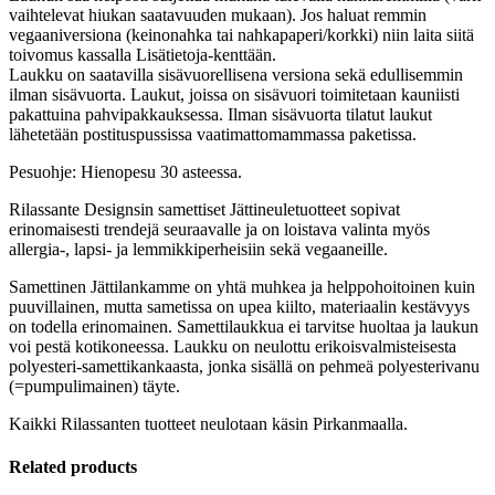
vaihtelevat hiukan saatavuuden mukaan). Jos haluat remmin
vegaaniversiona (keinonahka tai nahkapaperi/korkki) niin laita siitä
toivomus kassalla Lisätietoja-kenttään.
Laukku on saatavilla sisävuorellisena versiona sekä edullisemmin
ilman sisävuorta. Laukut, joissa on sisävuori toimitetaan kauniisti
pakattuina pahvipakkauksessa. Ilman sisävuorta tilatut laukut
lähetetään postituspussissa vaatimattomammassa paketissa.
Pesuohje: Hienopesu 30 asteessa.
Rilassante Designsin samettiset Jättineuletuotteet sopivat
erinomaisesti trendejä seuraavalle ja on loistava valinta myös
allergia-, lapsi- ja lemmikkiperheisiin sekä vegaaneille.
Samettinen Jättilankamme on yhtä muhkea ja helppohoitoinen kuin
puuvillainen, mutta sametissa on upea kiilto, materiaalin kestävyys
on todella erinomainen. Samettilaukkua ei tarvitse huoltaa ja laukun
voi pestä kotikoneessa. Laukku on neulottu erikoisvalmisteisesta
polyesteri-samettikankaasta, jonka sisällä on pehmeä polyesterivanu
(=pumpulimainen) täyte.
Kaikki Rilassanten tuotteet neulotaan käsin Pirkanmaalla.
Related products