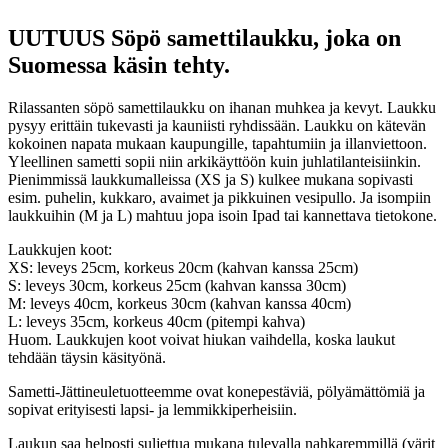
UUTUUS Söpö samettilaukku, joka on
Suomessa käsin tehty.
Rilassanten söpö samettilaukku on ihanan muhkea ja kevyt. Laukku
pysyy erittäin tukevasti ja kauniisti ryhdissään. Laukku on kätevän
kokoinen napata mukaan kaupungille, tapahtumiin ja illanviettoon.
Yleellinen sametti sopii niin arkikäyttöön kuin juhlatilanteisiinkin.
Pienimmissä laukkumalleissa (XS ja S) kulkee mukana sopivasti
esim. puhelin, kukkaro, avaimet ja pikkuinen vesipullo. Ja isompiin
laukkuihin (M ja L) mahtuu jopa isoin Ipad tai kannettava tietokone.
Laukkujen koot:
XS: leveys 25cm, korkeus 20cm (kahvan kanssa 25cm)
S: leveys 30cm, korkeus 25cm (kahvan kanssa 30cm)
M: leveys 40cm, korkeus 30cm (kahvan kanssa 40cm)
L: leveys 35cm, korkeus 40cm (pitempi kahva)
Huom. Laukkujen koot voivat hiukan vaihdella, koska laukut
tehdään täysin käsityönä.
Sametti-Jättineuletuotteemme ovat konepestäviä, pölyämättömiä ja
sopivat erityisesti lapsi- ja lemmikkiperheisiin.
Laukun saa helposti suljettua mukana tulevalla nahkaremmillä (värit