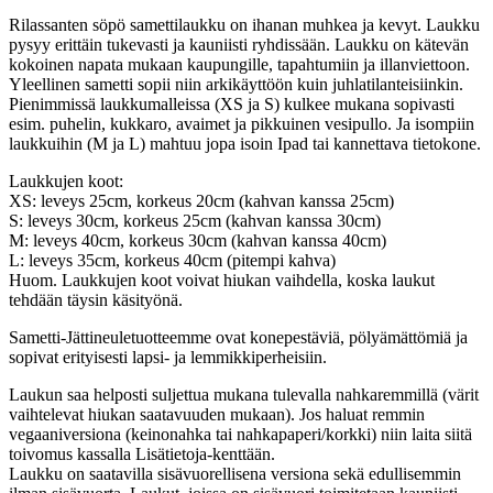
Rilassanten söpö samettilaukku on ihanan muhkea ja kevyt. Laukku
pysyy erittäin tukevasti ja kauniisti ryhdissään. Laukku on kätevän
kokoinen napata mukaan kaupungille, tapahtumiin ja illanviettoon.
Yleellinen sametti sopii niin arkikäyttöön kuin juhlatilanteisiinkin.
Pienimmissä laukkumalleissa (XS ja S) kulkee mukana sopivasti
esim. puhelin, kukkaro, avaimet ja pikkuinen vesipullo. Ja isompiin
laukkuihin (M ja L) mahtuu jopa isoin Ipad tai kannettava tietokone.
Laukkujen koot:
XS: leveys 25cm, korkeus 20cm (kahvan kanssa 25cm)
S: leveys 30cm, korkeus 25cm (kahvan kanssa 30cm)
M: leveys 40cm, korkeus 30cm (kahvan kanssa 40cm)
L: leveys 35cm, korkeus 40cm (pitempi kahva)
Huom. Laukkujen koot voivat hiukan vaihdella, koska laukut
tehdään täysin käsityönä.
Sametti-Jättineuletuotteemme ovat konepestäviä, pölyämättömiä ja
sopivat erityisesti lapsi- ja lemmikkiperheisiin.
Laukun saa helposti suljettua mukana tulevalla nahkaremmillä (värit
vaihtelevat hiukan saatavuuden mukaan). Jos haluat remmin
vegaaniversiona (keinonahka tai nahkapaperi/korkki) niin laita siitä
toivomus kassalla Lisätietoja-kenttään.
Laukku on saatavilla sisävuorellisena versiona sekä edullisemmin