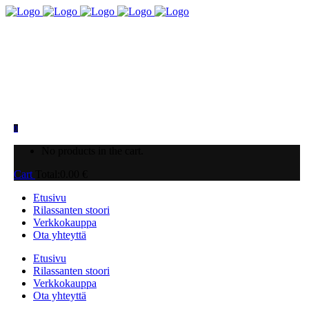
0
No products in the cart.
Cart
Total:
0.00
€
Etusivu
Rilassanten stoori
Verkkokauppa
Ota yhteyttä
Etusivu
Rilassanten stoori
Verkkokauppa
Ota yhteyttä