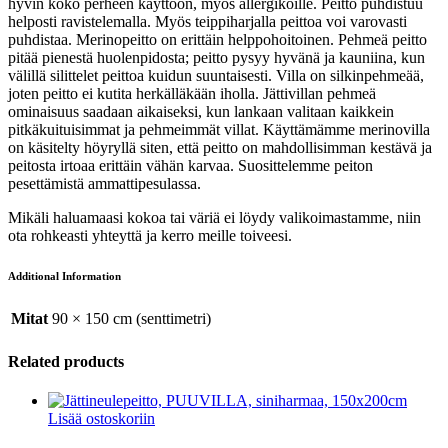
hyvin koko perheen käyttöön, myös allergikoille. Peitto puhdistuu
helposti ravistelemalla. Myös teippiharjalla peittoa voi varovasti
puhdistaa. Merinopeitto on erittäin helppohoitoinen. Pehmeä peitto
pitää pienestä huolenpidosta; peitto pysyy hyvänä ja kauniina, kun
välillä silittelet peittoa kuidun suuntaisesti. Villa on silkinpehmeää,
joten peitto ei kutita herkälläkään iholla. Jättivillan pehmeä
ominaisuus saadaan aikaiseksi, kun lankaan valitaan kaikkein
pitkäkuituisimmat ja pehmeimmät villat. Käyttämämme merinovilla
on käsitelty höyryllä siten, että peitto on mahdollisimman kestävä ja
peitosta irtoaa erittäin vähän karvaa. Suosittelemme peiton
pesettämistä ammattipesulassa.
Mikäli haluamaasi kokoa tai väriä ei löydy valikoimastamme, niin
ota rohkeasti yhteyttä ja kerro meille toiveesi.
Additional Information
Mitat
90 × 150 cm (senttimetri)
Related products
Lisää ostoskoriin