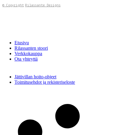
© Copyright
Rilassante Designs
Etusivu
Rilassanten stoori
Verkkokauppa
Ota yhteyttä
Jättivillan hoito-ohjeet
Toimitusehdot ja rekisteriseloste