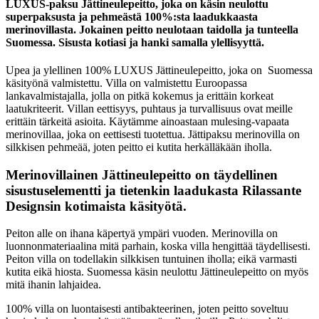
LUXUS-paksu Jättineulepeitto, joka on käsin neulottu
superpaksusta ja pehmeästä 100%:sta laadukkaasta
merinovillasta. Jokainen peitto neulotaan taidolla ja tunteella
Suomessa. Sisusta kotiasi ja hanki samalla ylellisyyttä.
Upea ja ylellinen 100% LUXUS Jättineulepeitto, joka on Suomessa
käsityönä valmistettu. Villa on valmistettu Euroopassa
lankavalmistajalla, jolla on pitkä kokemus ja erittäin korkeat
laatukriteerit. Villan eettisyys, puhtaus ja turvallisuus ovat meille
erittäin tärkeitä asioita. Käytämme ainoastaan mulesing-vapaata
merinovillaa, joka on eettisesti tuotettua. Jättipaksu merinovilla on
silkkisen pehmeää, joten peitto ei kutita herkälläkään iholla.
Merinovillainen Jättineulepeitto on täydellinen
sisustuselementti ja tietenkin laadukasta Rilassante
Designsin kotimaista käsityötä.
Peiton alle on ihana käpertyä ympäri vuoden. Merinovilla on
luonnonmateriaalina mitä parhain, koska villa hengittää täydellisesti.
Peiton villa on todellakin silkkisen tuntuinen iholla; eikä varmasti
kutita eikä hiosta. Suomessa käsin neulottu Jättineulepeitto on myös
mitä ihanin lahjaidea.
100% villa on luontaisesti antibakteerinen, joten peitto soveltuu