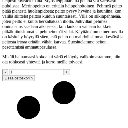
helposti ravistelemalla. Myös teippiharjalla peittoa voi varovasti
puhdistaa. Merinopeitto on erittäin helppohoitoinen. Pehmeä peitto
pitää pienestä huolenpidosta; peitto pysyy hyvänä ja kauniina, kun
välillä silittelet peittoa kuidun suuntaisesti. Villa on silkinpehmeää,
joten peitto ei kutita herkälläkään iholla. Jättivillan pehmeä
ominaisuus saadaan aikaiseksi, kun lankaan valitaan kaikkein
pitkäkuituisimmat ja pehmeimmät villat. Käyttämämme merinovilla
on käsitelty höyryllä siten, että peitto on mahdollisimman kestävä ja
peitosta irtoaa erittäin vähän karvaa. Suosittelemme peiton
pesettämistä ammattipesulassa.
Mikäli haluamaasi kokoa tai väriä ei löydy valikoimastamme, niin
ota rohkeasti yhteyttä ja kerro meille toiveesi.
Jättineulepeitto,
MERINO
Lisää ostoskoriin
XXL,
pinkki,
90x150cm
quantity