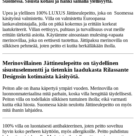
Suomessa. Sisusta kotiasi ja hanki samalla ylellisyyttä.
Upea ja ylellinen 100% LUXUS Jättineulepeitto, joka on Suomessa
käsityönä valmistettu. Villa on valmistettu Euroopassa
lankavalmistajalla, jolla on pitkä kokemus ja erittäin korkeat
laatukriteerit. Villan eettisyys, puhtaus ja turvallisuus ovat meille
erittäin tärkeitä asioita. Käytämme ainoastaan mulesing-vapaata
merinovillaa, joka on eettisesti tuotettua. Jättipaksu merinovilla on
silkkisen pehmeää, joten peitto ei kutita herkälläkään iholla.
Merinovillainen Jättineulepeitto on täydellinen
sisustuselementti ja tietenkin laadukasta Rilassante
Designsin kotimaista käsityötä.
Peiton alle on ihana käpertyä ympäri vuoden. Merinovilla on
luonnonmateriaalina mitä parhain, koska villa hengittää täydellisesti.
Peiton villa on todellakin silkkisen tuntuinen iholla; eikä varmasti
kutita eikä hiosta. Suomessa käsin neulottu Jättineulepeitto on myös
mitä ihanin lahjaidea.
100% villa on luontaisesti antibakteerinen, joten peitto soveltuu
hyvin koko perheen käyttöön, myös allergikoille. Peitto puhdistuu